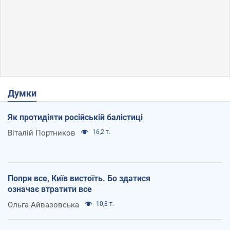
Думки
Як протидіяти російській балістиці
Віталій Портников
16,2 т.
Попри все, Київ вистоїть. Бо здатися
означає втратити все
Ольга Айвазовська
10,8 т.