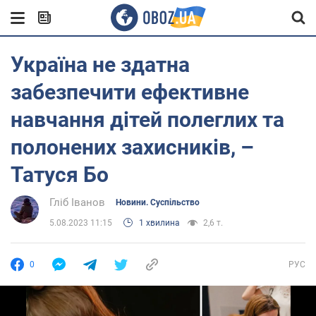
Україна не здатна
забезпечити ефективне
навчання дітей полеглих та
полонених захисників, –
Татуся Бо
Гліб Іванов
Новини. Суспільство
5.08.2023 11:15
1 хвилина
2,6 т.
0
РУС