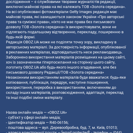
дослідження – є службовими творами журналістів редакції,
виключні майнові права на які належать ТОВ «Золота середина».
На всі опубліковані фотоматеріали Getty Images редакція має
майнові права, які захищаються законом України «Про авторські
права та суміжні права», ніхто не має права без письмового
дозволу ТОВ «Золота середина» їх використовувати, вони не
підлягають подальшому відтворенню, перекладу, поширенню в
будь-якій формі.
Редакція OBOZ.UA може не поділяти точку зору, викладену в
авторському матеріалі. За достовірність інформації, опублікованої
в рекламних матеріалах, відповідальність несе рекламодавець.
Заборонено використання матеріалів розміщених на цьому сайті,
хоч із зазначенням гіперпосилання на сторінку цього сайту,
логотипу OBOZ.UA або будь-якого іншого згадування, але без
письмового дозволу Редакції/ТОВ «Золота середина»
Незаконним використанням матеріалів буде вважатися: будь-яке
копiювання, публiкацiя, передрук, наступне поширення,
використання, переробка з використанням, включенням до
складу інших матеріалів, розповсюдження, адаптація, переклад
та інші подібні зміни матеріалу.
Назва онлайн медіа — «OBOZ.UA»
- суб'єкт у сфері онлайн медіа;
- ідентифікатор медіа — R40-06156;
- поштова адреса — вул. Деревообробна, буд. 7, м. Київ, 01013;
- адреса електронної пошти —
[email protected]
; - телефон — (044)