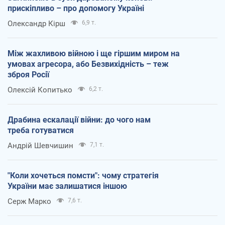
прискіпливо – про допомогу Україні
Олександр Кірш
6,9 т.
Між жахливою війною і ще гіршим миром на
умовах агресора, або Безвихідність – теж
зброя Росії
Олексій Копитько
6,2 т.
Драбина ескалації війни: до чого нам
треба готуватися
Андрій Шевчишин
7,1 т.
"Коли хочеться помсти": чому стратегія
України має залишатися іншою
Серж Марко
7,6 т.