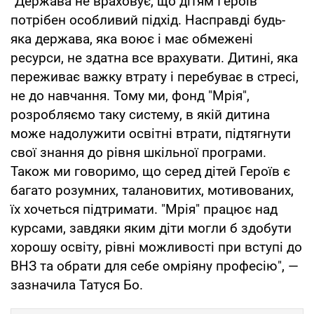
"Держава не враховує, що дітям Героїв
потрібен особливий підхід. Насправді будь-
яка держава, яка воює і має обмежені
ресурси, не здатна все врахувати. Дитині, яка
переживає важку втрату і перебуває в стресі,
не до навчання. Тому ми, фонд "Мрія",
розробляємо таку систему, в якій дитина
може надолужити освітні втрати, підтягнути
свої знання до рівня шкільної програми.
Також ми говоримо, що серед дітей Героїв є
багато розумних, талановитих, мотивованих,
їх хочеться підтримати. "Мрія" працює над
курсами, завдяки яким діти могли б здобути
хорошу освіту, рівні можливості при вступі до
ВНЗ та обрати для себе омріяну професію", —
зазначила Татуся Бо.