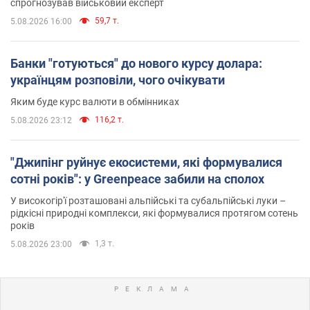
спрогнозував військовий експерт
59,7 т.
5.08.2026 16:00
Банки "готуються" до нового курсу долара:
українцям розповіли, чого очікувати
Яким буде курс валюти в обмінниках
116,2 т.
5.08.2026 23:12
"Джипінг руйнує екосистеми, які формувалися
сотні років": у Greenpeace забили на сполох
У високогір'ї розташовані альпійські та субальпійські луки –
рідкісні природні комплекси, які формувалися протягом сотень
років
1,3 т.
5.08.2026 23:00