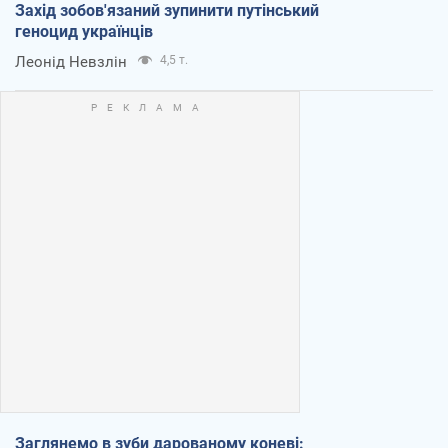
Захід зобов'язаний зупинити путінський
геноцид українців
Леонід Невзлін
4,5 т.
Заглянемо в зуби дарованому коневі: