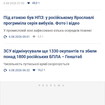
48,0 т.
6.08.2026 07:00
Під атакою був НПЗ: у російському Ярославлі
прогриміла серія вибухів. Фото і відео
У промисловій зоні зафіксовано кілька осередків пожежі
3,4 т.
6.08.2026 09:01
ЗСУ відмінусували ще 1330 окупантів та збили
понад 1800 російських БПЛА – Генштаб
Чисельність путінської армії скорочується
16,2 т.
6.08.2026 06:32