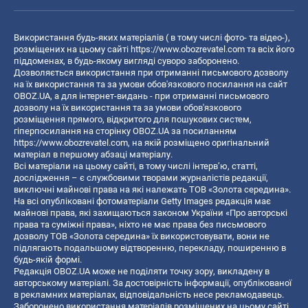
Використання будь-яких матеріалів ( в тому числі фото- та відео-),
розміщених на цьому сайті
https://www.obozrevatel.com
та всіх його
піддоменах, в будь-якому вигляді суворо заборонено.
Дозволяється використання при отриманні письмового дозволу
на їх використання та за умови обов'язкового посилання на сайт
OBOZ.UA, а для інтернет-видань - при отриманні письмового
дозволу на їх використання та за умови обов'язкового
розміщення прямого, відкритого для пошукових систем,
гіперпосилання на сторінку OBOZ.UA за посиланням
https://www.obozrevatel.com
, на якій розміщено оригінальний
матеріал в першому абзаці матеріалу.
Всі матеріали на цьому сайті, в тому числі інтерв’ю, статті,
дослідження – є службовими творами журналістів редакції,
виключні майнові права на які належать ТОВ «Золота середина».
На всі опубліковані фотоматеріали Getty Images редакція має
майнові права, які захищаються законом України «Про авторські
права та суміжні права», ніхто не має права без письмового
дозволу ТОВ «Золота середина» їх використовувати, вони не
підлягають подальшому відтворенню, перекладу, поширенню в
будь-якій формі.
Редакція OBOZ.UA може не поділяти точку зору, викладену в
авторському матеріалі. За достовірність інформації, опублікованої
в рекламних матеріалах, відповідальність несе рекламодавець.
Заборонено використання матеріалів розміщених на цьому сайті,