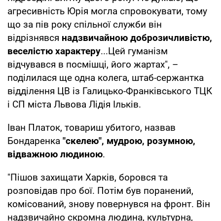
агресивність Юрія могла спровокувати, тому
що за пів року спільної служби він
відрізнявся
надзвичайною доброзичливістю,
веселістю характеру
...Цей гуманізм
відчувався в посмішці, його жартах", –
поділилася ще одна колега, штаб-сержантка
відділення ЦВ із Галицько-Франківського ТЦК
і СП міста Львова Лідія Ільків.
Іван Платок, товариш убитого, назвав
Бондаренка
"скелею", мудрою, розумною,
відважною людиною
.
"Пішов захищати Харків, боровся та
розповідав про бої. Потім був поранений,
комісований, знову повернувся на фронт. Він
надзвичайно скромна людина, культурна,