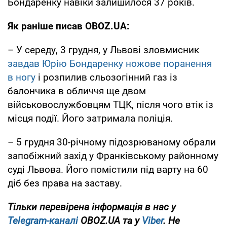
Бондаренку навіки залишилося 37 років.
Як раніше писав OBOZ.UA:
– У середу, 3 грудня, у Львові зловмисник
завдав Юрію Бондаренку ножове поранення
в ногу
і розпилив сльозогінний газ із
балончика в обличчя ще двом
військовослужбовцям ТЦК, після чого втік із
місця події. Його затримала поліція.
– 5 грудня 30-річному підозрюваному обрали
запобіжний захід у Франківському районному
суді Львова. Його помістили під варту на 60
діб без права на заставу.
Тільки перевірена інформація в нас у
Telegram-каналі
OBOZ.UA та у
Viber
. Не