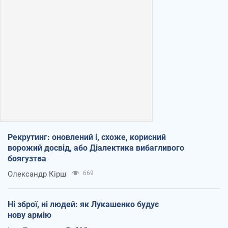
Рекрутинг: оновлений і, схоже, корисний
ворожий досвід, або Діалектика вибагливого
боягузтва
Олександр Кірш
669
Ні зброї, ні людей: як Лукашенко будує
нову армію