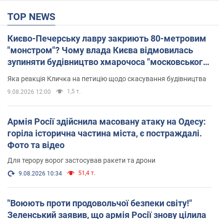
TOP NEWS
Києво-Печерську лавру закриють 80-метровим
"монстром"? Чому влада Києва відмовилась
зупиняти будівництво хмарочоса "московського
вірянина"
Яка реакція Кличка на петицію щодо скасування будівництва
1,5 т.
9.08.2026 12:00
Армія Росії здійснила масовану атаку на Одесу:
горіла історична частина міста, є постраждалі.
Фото та відео
Для терору ворог застосував ракети та дрони
51,4 т.
9.08.2026 10:34
"Воюють проти продовольчої безпеки світу!"
Зеленський заявив, що армія Росії знову цілила