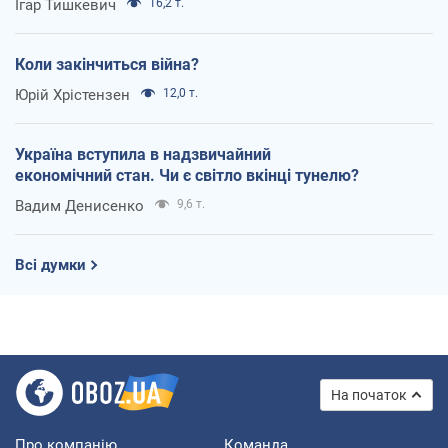
Ігар Тишкевич
16,2 т.
Коли закінчиться війна?
Юрій Хрістензен
12,0 т.
Україна вступила в надзвичайний
економічний стан. Чи є світло вкінці тунелю?
Вадим Денисенко
9,6 т.
Всі думки
На початок
Про компанію
Команда