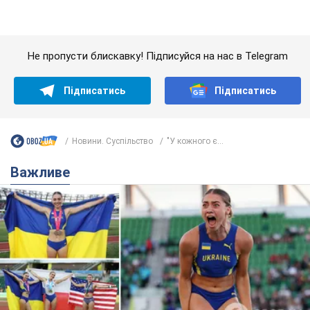
Красуня зі Львова з рекордом виграла
історичну медаль для України на чемпіонаті
світу з легкої атлетики U20. Відео
Наша співвітчизниця блискуче виступила в Орегоні
9.08.2026 09:32
66,0 т.
Брітні Спірс зізналася в уколах краси
і показала наслідки невдалої
косметології: ходила так майже
місяць
Помітний наслідок процедури зберігався
близько чотирьох тижнів