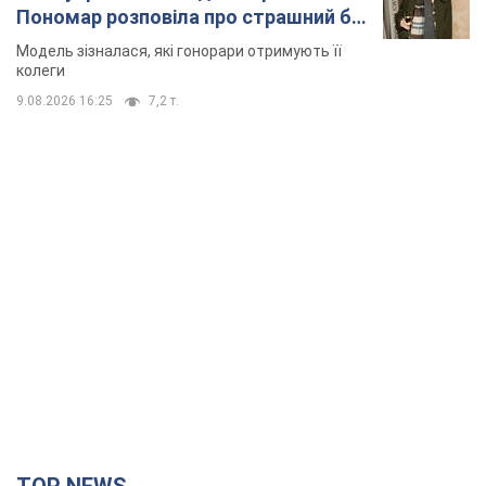
TOP NEWS
"Війна буде все більш відчутною в Росії":
Зеленський про наслідки нових ударів по
Україні, важливі звіти й атаки по об'єктах
ворога. Відео
Понад 300 тисяч сімей в Одесі та області залишалися без