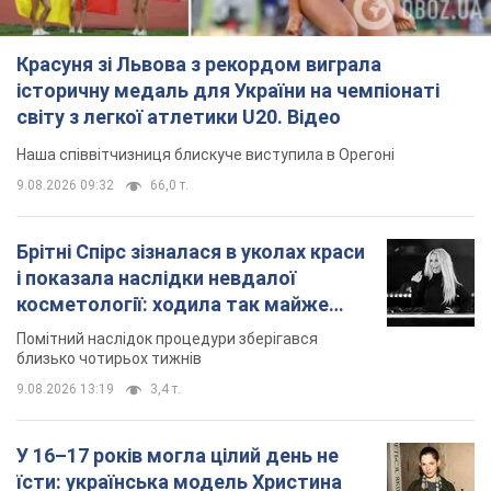
9.08.2026 13:19
3,4 т.
У 16–17 років могла цілий день не
їсти: українська модель Христина
Пономар розповіла про страшний бік
модельної кар’єри
Модель зізналася, які гонорари отримують її
колеги
9.08.2026 16:25
7,2 т.