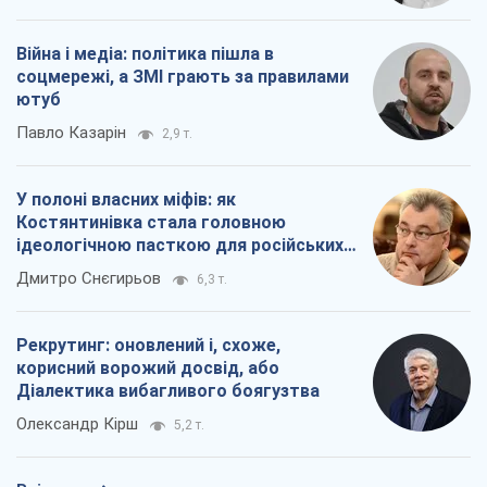
Діалектика вибагливого боягузтва
Олександр Кірш
5,2 т.
Всі думки
Про компанію
Команда
Правова інформація
Політика конфіденційності
Реклама на сайті
Документи
Редакційна політика
Журналісти OBOZ.UA на місці
подій
OBOZ.UA
Політика