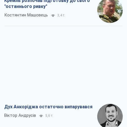
Дух Анкоріджа остаточно випарувався
Віктор Андрусів
5,6 т.
Війна і медіа: політика пішла в
соцмережі, а ЗМІ грають за правилами
ютуб
Павло Казарін
2,9 т.
У полоні власних міфів: як
Костянтинівка стала головною
ідеологічною пасткою для російських
окупантів
Дмитро Снєгирьов
6,3 т.
Рекрутинг: оновлений і, схоже,
корисний ворожий досвід, або