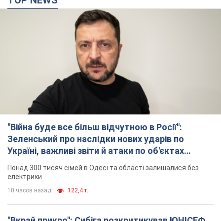
електрики
10 часов назад
122,4 т.
"Вкрай прикро": Сибіга розкритикував ЮНІСЕФ
за заяву про загиблих дітей в Україні
Глава МЗС наголосив, що причиною загибелі українських
дітей є війна, яку розв'язала РФ
7 часов назад
7,4 т.
"Суттєві руйнування": Росія завдала
масованого удару по видобувних активах і
буровому майданчику "Укрнафти"
Проти видобувної інфраструктури ворог застосував десятки
БПЛА
8 часов назад
5,6 т.