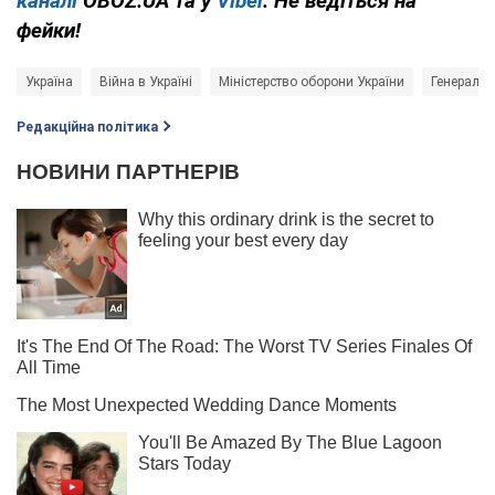
каналі
OBOZ.UA та у
Viber
. Не ведіться на
фейки!
Україна
Війна в Україні
Міністерство оборони України
Генераль
Редакційна політика