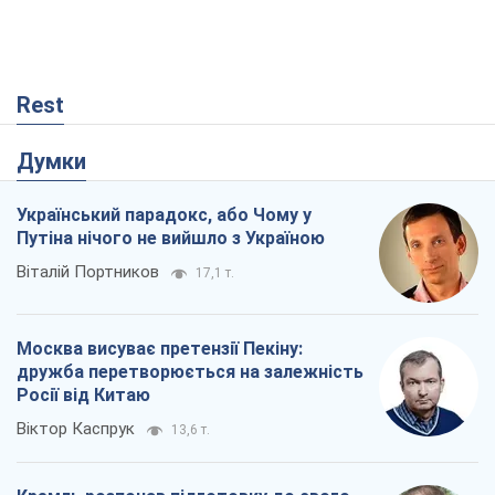
Росії від Китаю
Віктор Каспрук
13,6 т.
Кремль розпочав підготовку до свого
"останнього ривку"
Костянтин Машовець
3,4 т.