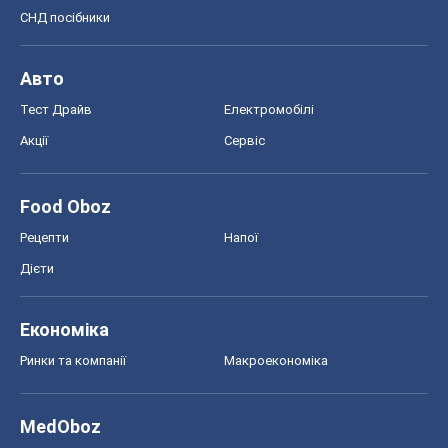
Ринки та компанії
Макроекономіка
MedOboz
Новини медицини
MAMACLUB
Шоу
Афіша
Плітки
Краса
Мода
Жіночий журнал