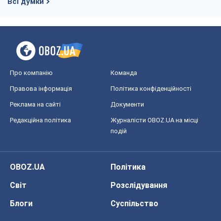
Світ
Розслідування
Блоги
Суспільство
Регіони України
Київ
Харків
Запоріжжя
Дніпро
Черкаси
Спорт
Футбол
Баскетбол
Хокей
Бокс
Формула-1
Моя школа