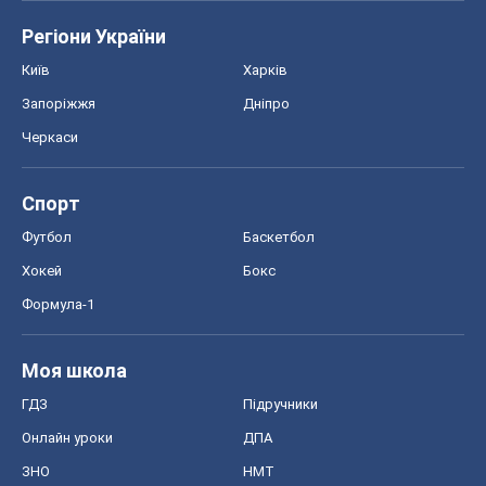
ГДЗ
Підручники
Онлайн уроки
ДПА
ЗНО
НМТ
СНД посібники
Авто
Тест Драйв
Електромобілі
Акції
Сервіс
Food Oboz
Рецепти
Напої
Дієти
Економіка