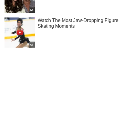
Не пропусти блискавку! Підписуйся на нас в Telegram
Підписатись
Підписатись
Новини. Суспільство
"У кожного є...
Важливе