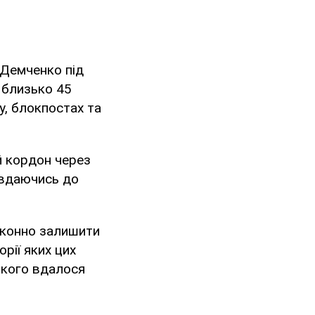
 Демченко під
 близько 45
у, блокпостах та
й кордон через
 вдаючись до
аконно залишити
рії яких цих
 кого вдалося