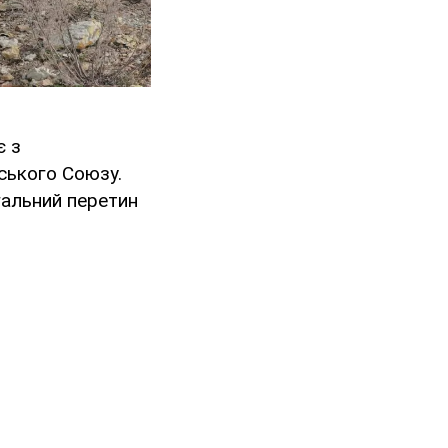
є з
ського Союзу.
гальний перетин