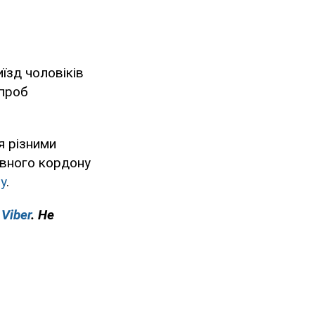
їзд чоловіків
спроб
я різними
авного кордону
у
.
у
Viber
. Не