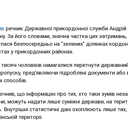
ив
речник Державної прикордонної служби Андрій
у. За його словами, значна частка цих затримань,
булася безпосередньо на "зелених" ділянках кордон
тах у прикордонних районах.
тисячі чоловіків намагалися перетнути державни
 пропуску, пред’являючи підроблені документи або
х способів.
чнив, що інформацію про тих, хто таки зумів нез
ни, можуть надати лише суміжні держави, на терито
. Внутрішні статистичні дані охоплюють лише тих,
їнській території.