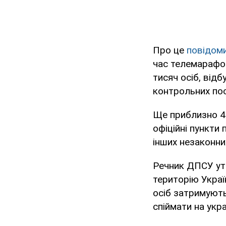
Про це
повідом
час телемарафон
тисяч осіб, від
контрольних пос
Ще приблизно 4 
офіційні пункти
інших незаконни
Речник ДПСУ уто
територію Украї
осіб затримують
спіймати на укра