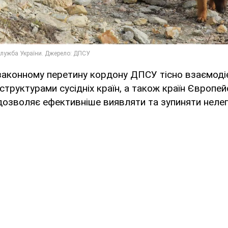
законному перетину кордону ДПСУ тісно взаємоді
труктурами сусідніх країн, а також країн Європей
дозволяє ефективніше виявляти та зупиняти неле