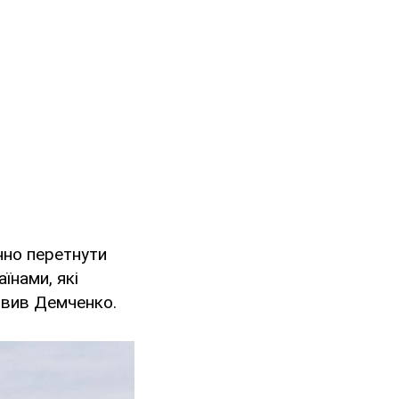
нно перетнути
їнами, які
явив Демченко.