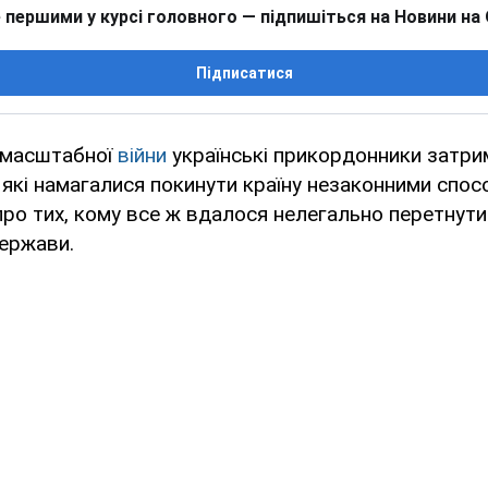
 першими у курсі головного — підпишіться на Новини на
Підписатися
омасштабної
війни
українські прикордонники затри
, які намагалися покинути країну незаконними спос
про тих, кому все ж вдалося нелегально перетнут
держави.