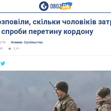
зповіли, скільки чоловіків за
 спроби перетину кордону
утік
Новини. Суспільство
49
2,4 т.