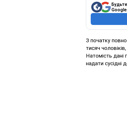
Будьте
Google
З початку повн
тисяч чоловіків
Натомість дані 
надати сусідні 