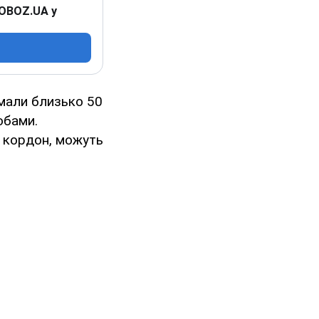
 OBOZ.UA у
мали близько 50
обами.
и кордон, можуть