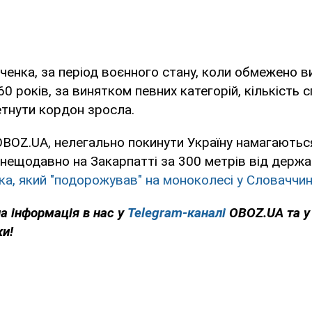
енка, за період воєнного стану, коли обмежено ви
60 років, за винятком певних категорій, кількість 
тнути кордон зросла.
BOZ.UA, нелегально покинути Україну намагаютьс
 нещодавно на Закарпатті за 300 метрів від держ
ка, який "подорожував" на моноколесі у Словаччин
на інформація в нас у
Telegram-каналі
OBOZ.UA та 
ки!