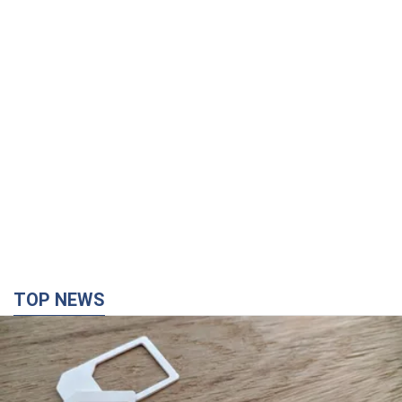
час роботи в Чернівецькій філармонії
за 12 годин
TOP NEWS