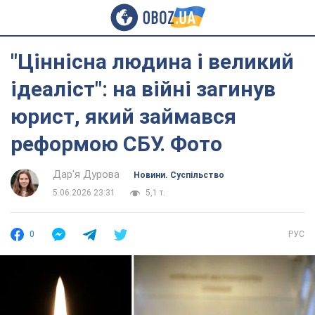
"Ціннісна людина і великий
ідеаліст": на війні загинув
юрист, який займався
реформою СБУ. Фото
Дар'я Дурова
Новини. Суспільство
5.06.2026 23:31
5,1 т.
0
РУС