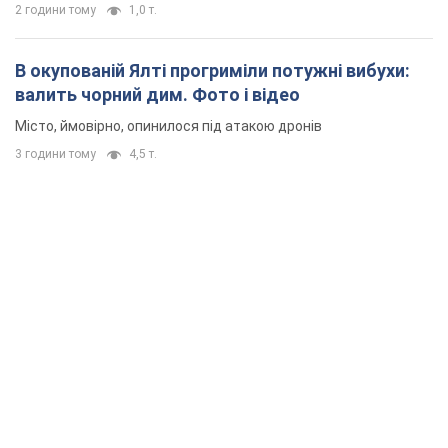
Зокрема, він обговорив з головкомом кадрові питання в
українській армії
2 години тому
1,0 т.
В окупованій Ялті прогриміли потужні вибухи:
валить чорний дим. Фото і відео
Місто, ймовірно, опинилося під атакою дронів
3 години тому
4,5 т.