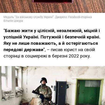
"
Бажаю жити у цілісній, незалежній, міцній і
успішній Україні. Потужній і безпечній країні.
Яку не лише поважають, а й остерігаються
передові держави
", – писав юрист на своїй
сторінці в соцмережі в березні 2022 року.