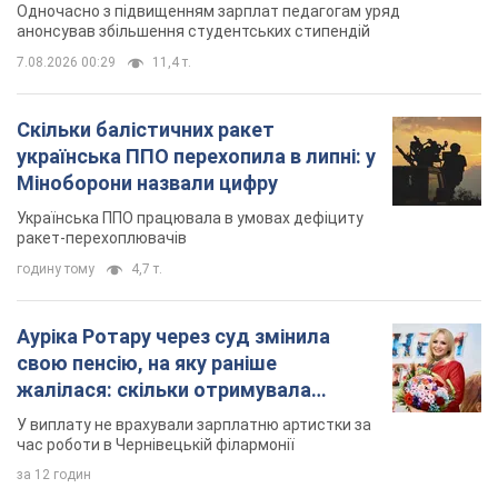
З 1 вересня українським вчителям підвищать
зарплати: Корецький розкрив деталі
Одночасно з підвищенням зарплат педагогам уряд
анонсував збільшення студентських стипендій
7.08.2026 00:29
11,4 т.
Скільки балістичних ракет
українська ППО перехопила в липні: у
Міноборони назвали цифру
Українська ППО працювала в умовах дефіциту
ракет-перехоплювачів
годину тому
4,7 т.
Ауріка Ротару через суд змінила
свою пенсію, на яку раніше
жалілася: скільки отримувала
співачка
У виплату не врахували зарплатню артистки за