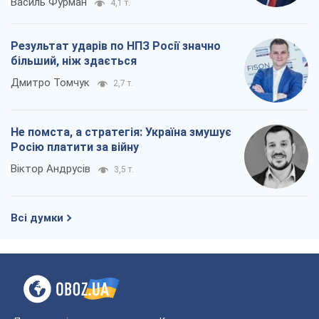
Головні висновки з нових прогнозів від
НБУ
Василь Фурман
4,1 т.
Результат ударів по НПЗ Росії значно
більший, ніж здається
Дмитро Томчук
2,7 т.
Не помста, а стратегія: Україна змушує
Росію платити за війну
Віктор Андрусів
3,5 т.
Всі думки