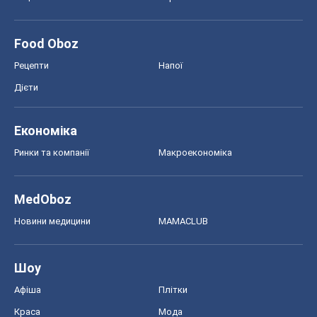
Тест Драйв
Електромобілі
Акції
Сервіс
Food Oboz
Рецепти
Напої
Дієти
Економіка
Ринки та компанії
Макроекономіка
MedOboz
Новини медицини
MAMACLUB
Шоу