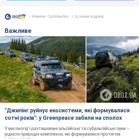
Новини. Суспільство
Ці знаки зодіаку...
Важливе
"Джипінг руйнує екосистеми, які формувалися
сотні років": у Greenpeace забили на сполох
У високогір'ї розташовані альпійські та субальпійські луки –
рідкісні природні комплекси, які формувалися протягом