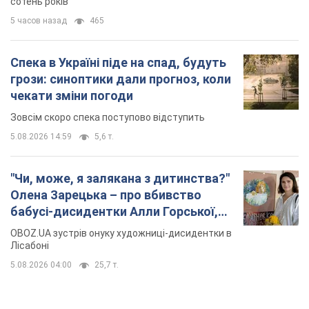
сотень років
5 часов назад
465
Спека в Україні піде на спад, будуть
грози: синоптики дали прогноз, коли
чекати зміни погоди
Зовсім скоро спека поступово відступить
5.08.2026 14:59
5,6 т.
"Чи, може, я залякана з дитинства?"
Олена Зарецька – про вбивство
бабусі-дисидентки Алли Горської,
критику Дмитра Стуса та втечу в
OBOZ.UA зустрів онуку художниці-дисидентки в
Португалію з 5 дітьми
Лісабоні
5.08.2026 04:00
25,7 т.