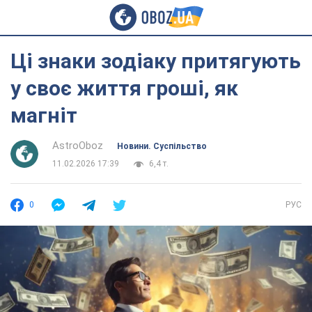
Ці знаки зодіаку притягують
у своє життя гроші, як
магніт
AstroOboz
Новини. Суспільство
11.02.2026 17:39
6,4 т.
0
РУС