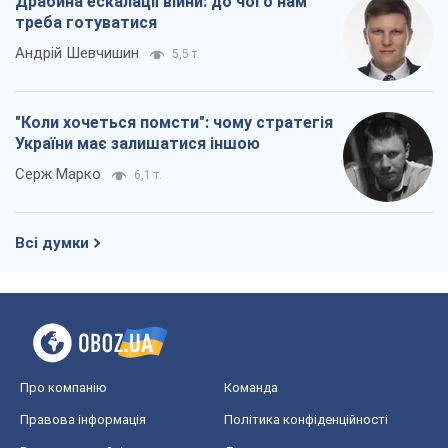
Драбина ескалації війни: до чого нам
треба готуватися
Андрій Шевчишин
5,5 т.
"Коли хочеться помсти": чому стратегія
України має залишатися іншою
Серж Марко
6,1 т.
Всі думки
Про компанію
Команда
Правова інформація
Політика конфіденційності