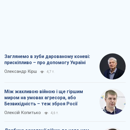
Заглянемо в зуби дарованому коневі:
прискіпливо – про допомогу Україні
Олександр Кірш
4,7 т.
Між жахливою війною і ще гіршим
миром на умовах агресора, або
Безвихідність – теж зброя Росії
Олексій Копитько
4,6 т.