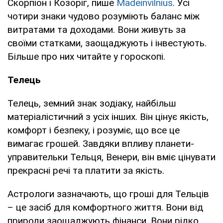
Скорпіон і Козоріг, пише
Madeinvilnius
. Усі
чотири знаки чудово розуміють баланс між
витратами та доходами. Вони живуть за
своїми статками, заощаджують і інвестують.
Більше про них читайте у гороскопі.
Телець
Телець, земний знак зодіаку, найбільш
матеріалістичний з усіх інших. Він цінує якість,
комфорт і безпеку, і розуміє, що все це
вимагає грошей. Завдяки впливу планети-
управительки Тельця, Венери, він вміє цінувати
прекрасні речі та платити за якість.
Астрологи зазначають, що гроші для Тельців
– це засіб для комфортного життя. Вони від
природи заощаджують фінанси. Вони рідко