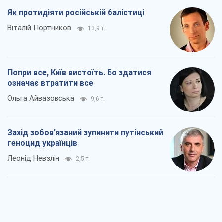
Як протидіяти російській балістиці
Віталій Портников
13,9 т.
Попри все, Київ вистоїть. Бо здатися
означає втратити все
Ольга Айвазовська
9,6 т.
Захід зобов'язаний зупинити путінський
геноцид українців
Леонід Невзлін
2,5 т.