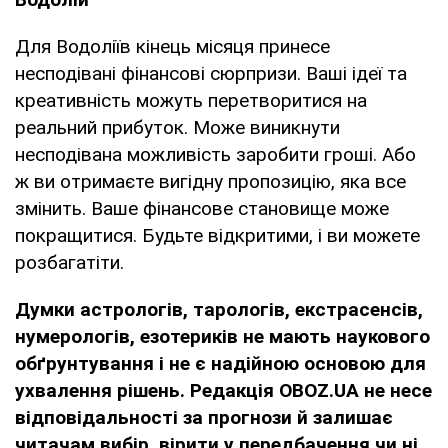
Для Водоліїв кінець місяця принесе
несподівані фінансові сюрпризи. Ваші ідеї та
креативність можуть перетворитися на
реальний прибуток. Може виникнути
несподівана можливість заробити гроші. Або
ж ви отримаєте вигідну пропозицію, яка все
змінить. Ваше фінансове становище може
покращитися. Будьте відкритими, і ви можете
розбагатіти.
Думки
астрологів, тарологів, екстрасенсів,
нумерологів, езотериків не мають наукового
обґрунтування і не є надійною основою для
ухвалення рішень. Редакція OBOZ.UA не несе
відповідальності за прогнози й залишає
читачам вибір, вірити у передбачення чи ні.