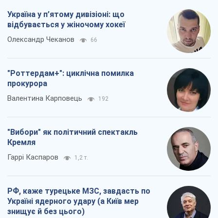
Україна у п’ятому дивізіоні: що
відбувається у жіночому хокеї
Олександр Чеканов
66
"Роттердам+": циклічна помилка
прокурора
Валентина Карповець
192
"Вибори" як політичний спектакль
Кремля
Гаррі Каспаров
1,2 т.
РФ, каже турецьке МЗС, завдасть по
Україні ядерного удару (а Київ мер
знищує й без цього)