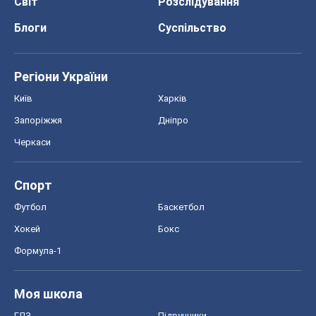
Світ
Розслідування
Блоги
Суспільство
Регіони України
Київ
Харків
Запоріжжя
Дніпро
Черкаси
Спорт
Футбол
Баскетбол
Хокей
Бокс
Формула-1
Моя школа
ГДЗ
Підручники