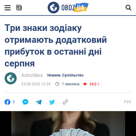
Три знаки зодіаку
отримають додатковий
прибуток в останні дні
серпня
AstroOboz
Новини. Суспільство
23.08.2025 12:39
1 хвилина
68,8 т.
0
РУС