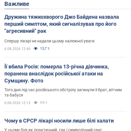
Важливе
Дружина тяжкохворого Джо Байдена назвала
перший симптом, який сигналізував про його
"агресивний" рак
Спершу лікарі не надали цьому належної уваги
13,7 т.
6.08.2026 12:46
Її вбила Росія: померла 13-річна дівчинка,
поранена внаслідок російської атаки на
Сумщину. Фото
Того дня під час російського обстрілу загинули її брат, вітчим
та бабуся
9,9 т.
6.08.2026 12:13
Чому в СРСР лікарі носили лише білі халати
У цьому був як практичний, так і символічний сенс