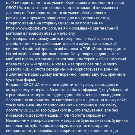
на їх використання та за умови обов'язкового посилання на сайт
OBOZ.UA, а для інтернет-видань - при отриманні письмового
дозволу на їх використання та за умови обов'язкового
розміщення прямого, відкритого для пошукових систем,
гіперпосилання на сторінку OBOZ.UA за посиланням
https://www.obozrevatel.com
, на якій розміщено оригінальний
матеріал в першому абзаці матеріалу.
Всі матеріали на цьому сайті, в тому числі інтерв’ю, статті,
дослідження – є службовими творами журналістів редакції,
виключні майнові права на які належать ТОВ «Золота середина».
На всі опубліковані фотоматеріали Getty Images редакція має
майнові права, які захищаються законом України «Про авторські
права та суміжні права», ніхто не має права без письмового
дозволу ТОВ «Золота середина» їх використовувати, вони не
підлягають подальшому відтворенню, перекладу, поширенню в
будь-якій формі.
Редакція OBOZ.UA може не поділяти точку зору, викладену в
авторському матеріалі. За достовірність інформації, опублікованої
в рекламних матеріалах, відповідальність несе рекламодавець.
Заборонено використання матеріалів розміщених на цьому сайті,
хоч із зазначенням гіперпосилання на сторінку цього сайту,
логотипу OBOZ.UA або будь-якого іншого згадування, але без
письмового дозволу Редакції/ТОВ «Золота середина»
Незаконним використанням матеріалів буде вважатися: будь-яке
копiювання, публiкацiя, передрук, наступне поширення,
використання, переробка з використанням, включенням до