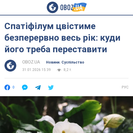
Спатіфілум цвістиме
безперервно весь рік: куди
його треба переставити
OBOZ.UA
Новини. Суспільство
31.01.2026 15:39
8,2 т.
0
РУС