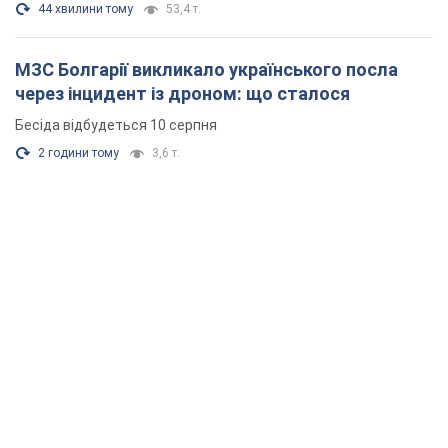
44 хвилини тому
53,4 т.
МЗС Болгарії викликало українського посла
через інцидент із дроном: що сталося
Бесіда відбудеться 10 серпня
2 години тому
3,6 т.