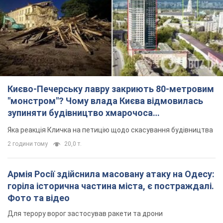
Києво-Печерську лавру закриють 80-метровим
"монстром"? Чому влада Києва відмовилась
зупиняти будівництво хмарочоса
"московського вірянина"
Яка реакція Кличка на петицію щодо скасування будівництва
2 години тому
20,0 т.
Армія Росії здійснила масовану атаку на Одесу:
горіла історична частина міста, є постраждалі.
Фото та відео
Для терору ворог застосував ракети та дрони