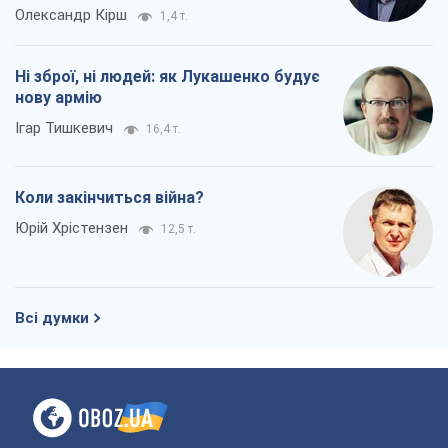
Олександр Кірш
1,4 т.
Ні зброї, ні людей: як Лукашенко будує
нову армію
Ігар Тишкевич
16,4 т.
Коли закінчиться війна?
Юрій Хрістензен
12,5 т.
Всі думки