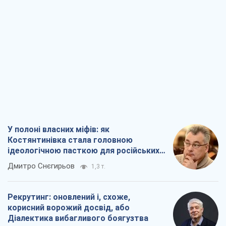
У полоні власних міфів: як
Костянтинівка стала головною
ідеологічною пасткою для російських
окупантів
Дмитро Снєгирьов
1,3 т.
Рекрутинг: оновлений і, схоже,
корисний ворожий досвід, або
Діалектика вибагливого боягузтва