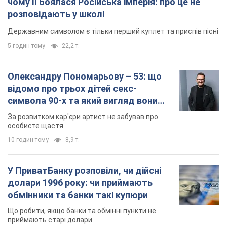
чому її боялася Російська імперія: про це не
розповідають у школі
Державним символом є тільки перший куплет та приспів пісні
5 годин тому
22,2 т.
Олександру Пономарьову – 53: що
відомо про трьох дітей секс-
символа 90-х та який вигляд вони
мають
За розвитком кар'єри артист не забував про
особисте щастя
10 годин тому
8,9 т.
У ПриватБанку розповіли, чи дійсні
долари 1996 року: чи приймають
обмінники та банки такі купюри
Що робити, якщо банки та обмінні пункти не
приймають старі долари