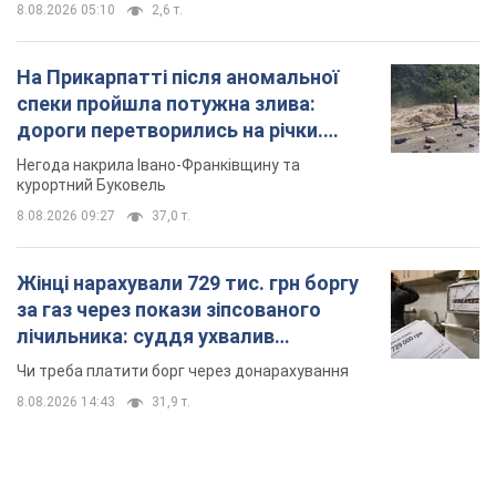
8.08.2026 05:10
2,6 т.
На Прикарпатті після аномальної
спеки пройшла потужна злива:
дороги перетворились на річки.
Відео
Негода накрила Івано-Франківщину та
курортний Буковель
8.08.2026 09:27
37,0 т.
Жінці нарахували 729 тис. грн боргу
за газ через покази зіпсованого
лічильника: суддя ухвалив
неочікуване рішення
Чи треба платити борг через донарахування
8.08.2026 14:43
31,9 т.