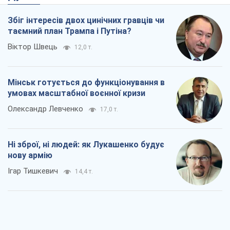
Збіг інтересів двох цинічних гравців чи
таємний план Трампа і Путіна?
Віктор Швець
12,0 т.
Мінськ готується до функціонування в
умовах масштабної воєнної кризи
Олександр Левченко
17,0 т.
Ні зброї, ні людей: як Лукашенко будує
нову армію
Ігар Тишкевич
14,4 т.