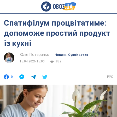
Спатифілум процвітатиме:
допоможе простий продукт
із кухні
Юлія Потерянко
Новини. Суспільство
15.04.2026 15:00
882
0
РУС