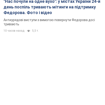
"Нас почули на одне вухо": у містах України 24-й
день поспіль тривають мітинги на підтримку
Федорова. Фото і відео
Антиурядові виступи з вимогою повернути Федорова досі
тривають
10 часов назад
5,5 т.