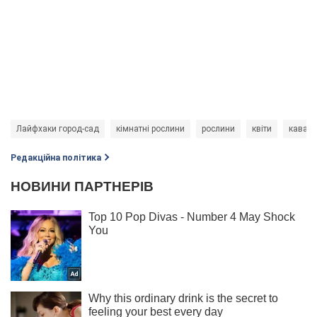
Лайфхаки город-сад
кімнатні рослини
рослини
квіти
кава
Редакційна політика