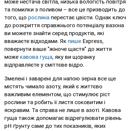
може нестача світла, низька вологість повітря
та помилки з поливом – все це призводить до
того, що
рослина
перестає цвісти. Однак ключ
до розкриття справжнього потенціалу вазона
ви можете знайти серед продуктів, які
вважаєте відходами. Як
пише
Express,
повернути ваше "жіноче щастя" до життя
може
кавова гуща
, яку ви щоранку
відправляєте у сміттєве відро.
Змелені і заварені для напою зерна все ще
містять чимало азоту, який є життєво
важливим елементом, що стимулює ріст
рослини та робить її листя соковитим і
яскравим. Та справа не лише в азоті. Кавова
гуща також допомагає відрегулювати рівень
pH ґрунту саме до тих показників, яких