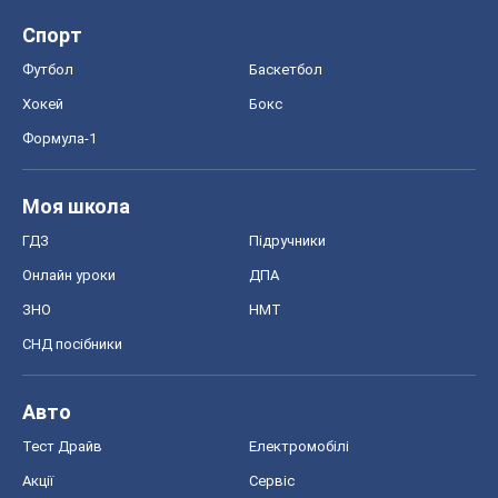
Спорт
Футбол
Баскетбол
Хокей
Бокс
Формула-1
Моя школа
ГДЗ
Підручники
Онлайн уроки
ДПА
ЗНО
НМТ
СНД посібники
Авто
Тест Драйв
Електромобілі
Акції
Сервіс