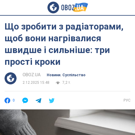
Що зробити з радіаторами,
щоб вони нагрівалися
швидше і сильніше: три
прості кроки
OBOZ.UA
Новини. Суспільство
2.12.2025 15:48
7,2 т.
0
РУС