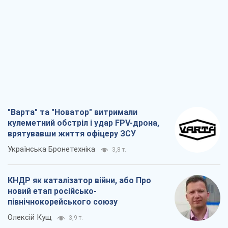
"Варта" та "Новатор" витримали
кулеметний обстріл і удар FPV-дрона,
врятувавши життя офіцеру ЗСУ
Українська Бронетехніка
3,8 т.
КНДР як каталізатор війни, або Про
новий етап російсько-
північнокорейського союзу
Олексій Кущ
3,9 т.