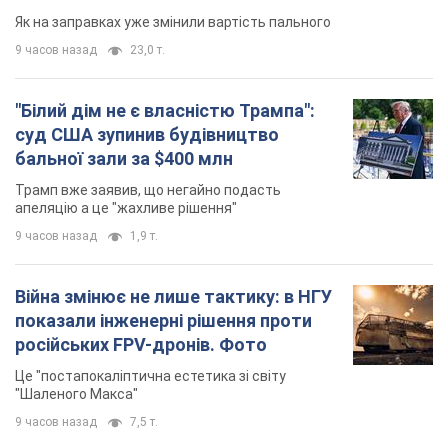
Як на заправках уже змінили вартість пального
9 часов назад
23,0 т.
"Білий дім не є власністю Трампа":
суд США зупинив будівництво
бальної зали за $400 млн
Трамп вже заявив, що негайно подасть
апеляцію а це "жахливе рішення"
9 часов назад
1,9 т.
Війна змінює не лише тактику: в НГУ
показали інженерні рішення проти
російських FPV-дронів. Фото
Це "постапокаліптична естетика зі світу
"Шаленого Макса"
9 часов назад
7,5 т.