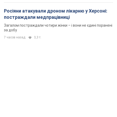
Росіяни атакували дроном лікарню у Херсоні:
постраждали медпрацівниці
Загалом постраждали чотири жінки – і вони не єдині поранені
за добу
7 часов назад
3,3 т.