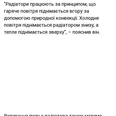
"Радіатори працюють за принципом, що
гаряче повітря піднімається вгору за
допомогою природної конвекції. Холодне
повітря піднімається радіатором знизу, а
тепле піднімається зверху", – пояснив він.
Витирання пилу з радіатора також матиме