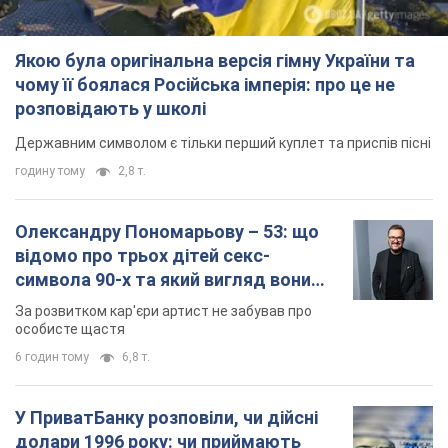
Якою була оригінальна версія гімну України та
чому її боялася Російська імперія: про це не
розповідають у школі
Державним символом є тільки перший куплет та приспів пісні
годину тому
2,8 т.
Олександру Пономарьову – 53: що
відомо про трьох дітей секс-
символа 90-х та який вигляд вони
мають
За розвитком кар'єри артист не забував про
особисте щастя
6 годин тому
6,8 т.
У ПриватБанку розповіли, чи дійсні
долари 1996 року: чи приймають