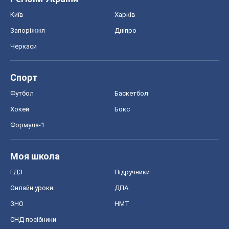
Київ
Харків
Запоріжжя
Дніпро
Черкаси
Спорт
Футбол
Баскетбол
Хокей
Бокс
Формула-1
Моя школа
ГДЗ
Підручники
Онлайн уроки
ДПА
ЗНО
НМТ
СНД посібники