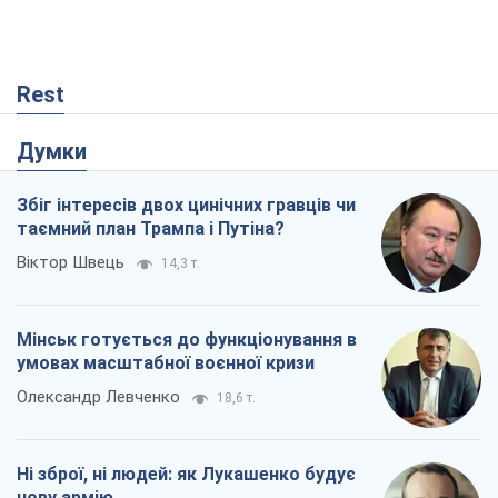
Rest
Думки
Збіг інтересів двох цинічних гравців чи
таємний план Трампа і Путіна?
Віктор Швець
14,3 т.
Мінськ готується до функціонування в
умовах масштабної воєнної кризи
Олександр Левченко
18,6 т.
Ні зброї, ні людей: як Лукашенко будує
нову армію