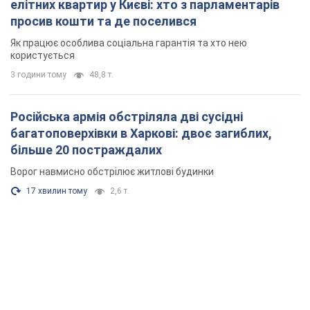
елітних квартир у Києві: хто з парламентарів
просив кошти та де поселився
Як працює особлива соціальна гарантія та хто нею
користується
3 години тому
48,8 т.
Російська армія обстріляла дві сусідні
багатоповерхівки в Харкові: двоє загиблих,
більше 20 постраждалих
Ворог навмисно обстрілює житлові будинки
17 хвилин тому
2,6 т.