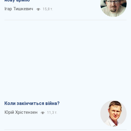
Ігар Тишкевич
15,8 т.
Коли закінчиться війна?
Юрій Хрістензен
11,3 т.