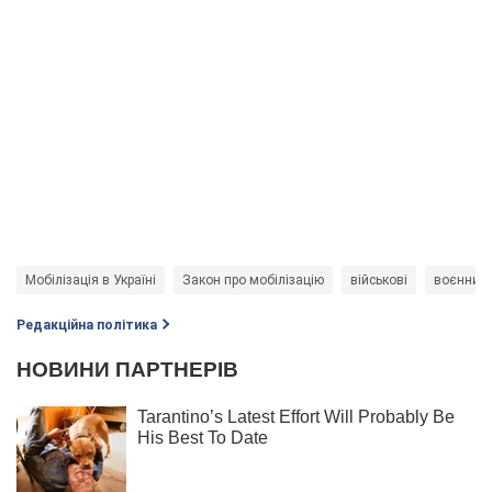
Мобілізація в Україні
Закон про мобілізацію
військові
воєнний 
Редакційна політика