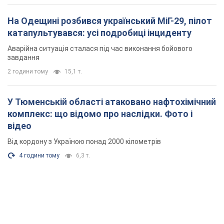
На Одещині розбився український МіГ-29, пілот
катапультувався: усі подробиці інциденту
Аварійна ситуація сталася під час виконання бойового
завдання
2 години тому
15,1 т.
У Тюменській області атаковано нафтохімічний
комплекс: що відомо про наслідки. Фото і
відео
Від кордону з Україною понад 2000 кілометрів
4 години тому
6,3 т.