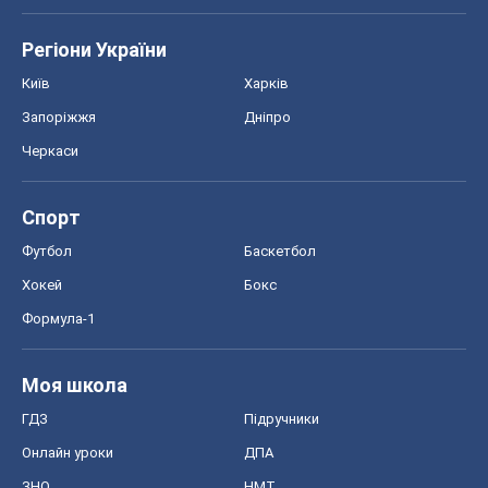
Регіони України
Київ
Харків
Запоріжжя
Дніпро
Черкаси
Спорт
Футбол
Баскетбол
Хокей
Бокс
Формула-1
Моя школа
ГДЗ
Підручники
Онлайн уроки
ДПА
ЗНО
НМТ