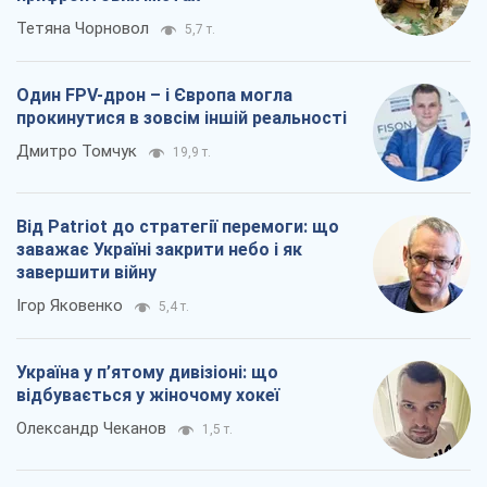
Тетяна Чорновол
5,7 т.
Один FPV-дрон – і Європа могла
прокинутися в зовсім іншій реальності
Дмитро Томчук
19,9 т.
Від Patriot до стратегії перемоги: що
заважає Україні закрити небо і як
завершити війну
Ігор Яковенко
5,4 т.
Україна у п’ятому дивізіоні: що
відбувається у жіночому хокеї
Олександр Чеканов
1,5 т.