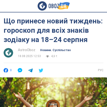
Що принесе новий тиждень:
гороскоп для всіх знаків
зодіаку на 18–24 серпня
AstroOboz
Новини. Суспільство
18.08.2025 12:53
4,6 т.
0
РУС