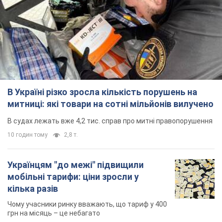
В Україні різко зросла кількість порушень на
митниці: які товари на сотні мільйонів вилучено
В судах лежать вже 4,2 тис. справ про митні правопорушення
10 годин тому
2,8 т.
Українцям "до межі" підвищили
мобільні тарифи: ціни зросли у
кілька разів
Чому учасники ринку вважають, що тариф у 400
грн на місяць – це небагато