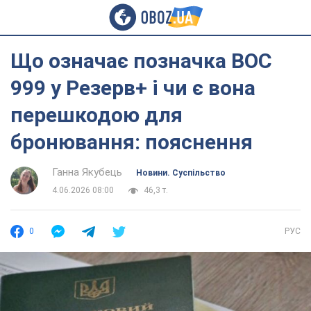
Що означає позначка ВОС
999 у Резерв+ і чи є вона
перешкодою для
бронювання: пояснення
Ганна Якубець
Новини. Суспільство
4.06.2026 08:00
46,3 т.
0
РУС