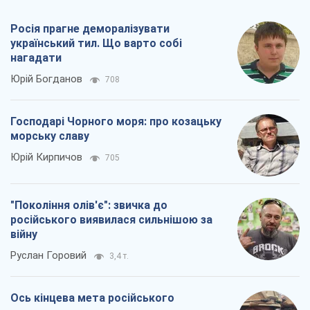
Росія прагне деморалізувати
український тил. Що варто собі
нагадати
Юрій Богданов
708
Господарі Чорного моря: про козацьку
морську славу
Юрій Кирпичов
705
"Покоління олів'є": звичка до
російського виявилася сильнішою за
війну
Руслан Горовий
3,4 т.
Ось кінцева мета російського