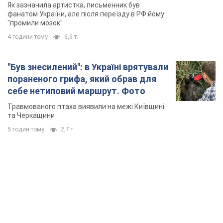
не знав, а тепер хоче геноциду
Як зазначила артистка, письменник був
українців
фанатом України, але після переїзду в РФ йому
"промили мозок"
4 години тому
6,6 т.
"Був знесилений": в Україні врятували
пораненого грифа, який обрав для
себе нетиповий маршрут. Фото
Травмованого птаха виявили на межі Київщині
та Черкащини
5 годин тому
2,7 т.