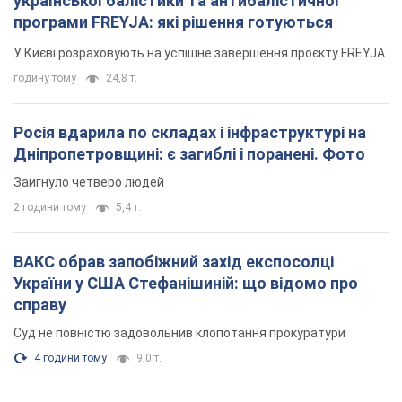
української балістики та антибалістичної
програми FREYJA: які рішення готуються
У Києві розраховують на успішне завершення проєкту FREYJA
годину тому
24,8 т.
Росія вдарила по складах і інфраструктурі на
Дніпропетровщині: є загиблі і поранені. Фото
Заигнуло четверо людей
2 години тому
5,4 т.
ВАКС обрав запобіжний захід експосолці
України у США Стефанішиній: що відомо про
справу
Суд не повністю задовольнив клопотання прокуратури
4 години тому
9,0 т.