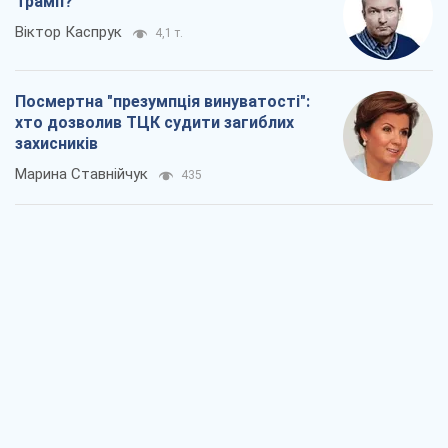
Трамп?
Віктор Каспрук
4,1 т.
Посмертна "презумпція винуватості":
хто дозволив ТЦК судити загиблих
захисників
Марина Ставнійчук
435