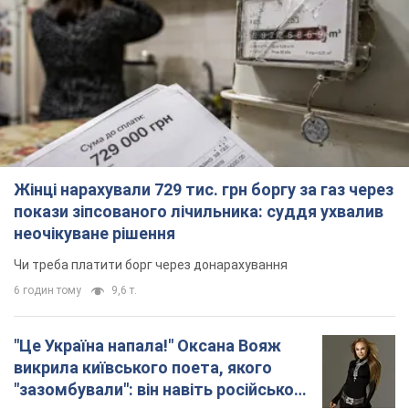
Жінці нарахували 729 тис. грн боргу за газ через
покази зіпсованого лічильника: суддя ухвалив
неочікуване рішення
Чи треба платити борг через донарахування
6 годин тому
9,6 т.
"Це Україна напала!" Оксана Вояж
викрила київського поета, якого
"зазомбували": він навіть російської