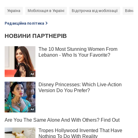
Україна
Мобілізація в Україні
Відстрочка від мобілізації
Війна в
Редакційна політика