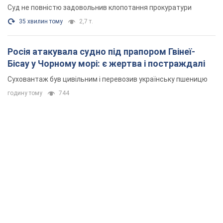
Суд не повністю задовольнив клопотання прокуратури
35 хвилин тому
2,7 т.
Росія атакувала судно під прапором Гвінеї-
Бісау у Чорному морі: є жертва і постраждалі
Суховантаж був цивільним і перевозив українську пшеницю
годину тому
744