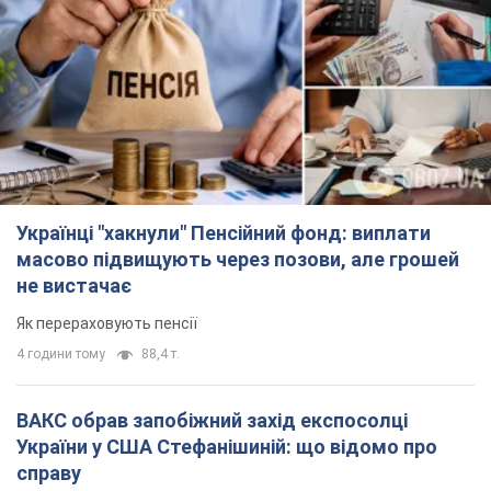
Українці "хакнули" Пенсійний фонд: виплати
масово підвищують через позови, але грошей
не вистачає
Як перераховують пенсії
4 години тому
88,4 т.
ВАКС обрав запобіжний захід експосолці
України у США Стефанішиній: що відомо про
справу