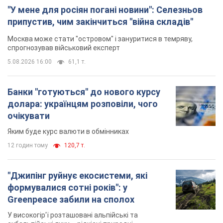
"У мене для росіян погані новини": Селезньов
припустив, чим закінчиться "війна складів"
Москва може стати "островом" і зануритися в темряву,
спрогнозував військовий експерт
5.08.2026 16:00
61,1 т.
Банки "готуються" до нового курсу
долара: українцям розповіли, чого
очікувати
Яким буде курс валюти в обмінниках
12 годин тому
120,7 т.
"Джипінг руйнує екосистеми, які
формувалися сотні років": у
Greenpeace забили на сполох
У високогір'ї розташовані альпійські та