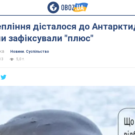
епління дісталося до Антаркти
и зафіксували "плюс"
ка
Новини. Суспільство
13
5,0 т.