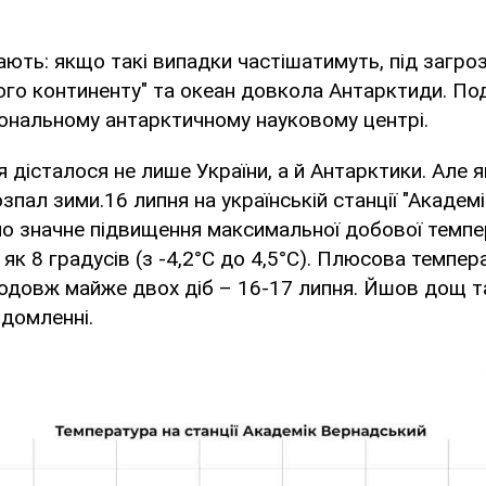
гають: якщо такі випадки частішатимуть, під загр
ого континенту" та океан довкола Антарктиди. По
іональному антарктичному науковому центрі.
ня дісталося не лише України, а й Антарктики. Але 
озпал зими.16 липня на українській станції "Акаде
о значне підвищення максимальної добової темпе
 як 8 градусів (з -4,2°С до 4,5°С). Плюсова темпер
одовж майже двох діб – 16-17 липня. Йшов дощ та 
ідомленні.