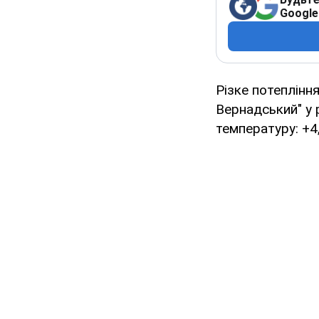
Google
Різке потеплінн
Вернадський" у 
температуру: +4,