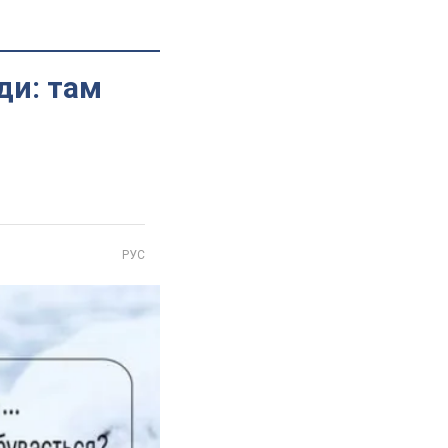
ди: там
РУС