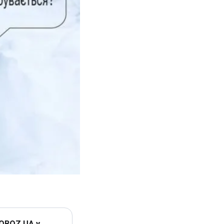
 OBOZ.UA у