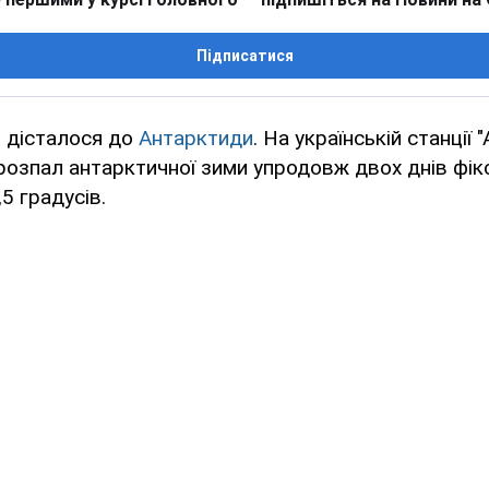
Підписатися
я дісталося до
Антарктиди
. На українській станції 
розпал антарктичної зими упродовж двох днів фі
5 градусів.