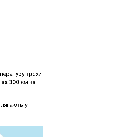
пературу трохи
 за 300 км на
олягають у