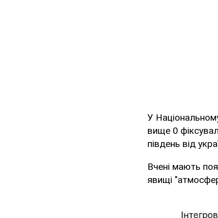
У Національном
вище 0 фіксувал
південь від укр
Вчені мають поя
явищі "атмосферн