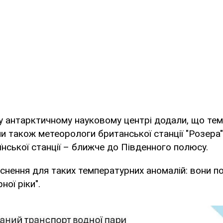
у антарктичному науковому центрі додали, що тем
и також метеорологи британської станції "Розера"
аїнської станції – ближче до Південного полюсу.
снення для таких температурних аномалій: вони п
ої ріки".