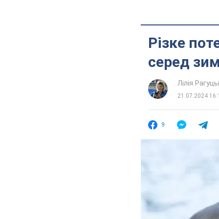
Різке пот
серед зим
Лілія Рагуць
21.07.2024 16:
9