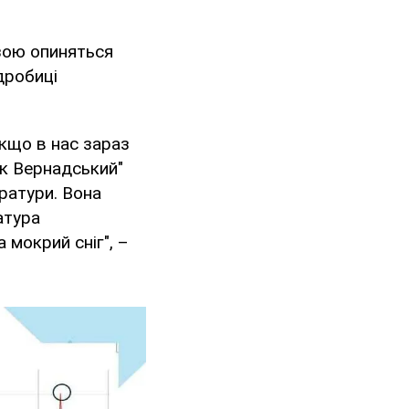
озою опиняться
дробиці
якщо в нас зараз
мік Вернадський"
ратури. Вона
атура
мокрий сніг", –