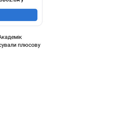
"Академік
ксували плюсову