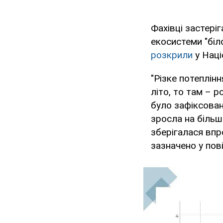
Фахівці застері
екосистеми "біл
розкрили
у Нац
"Різке потеплін
літо, то там – р
було зафіксован
зросла на більш
зберігалася впр
зазначено у пов