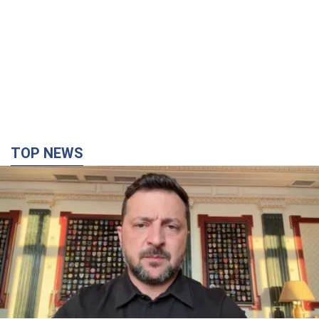
TOP NEWS
"Захист нашого життя": Зеленський про
антибалістику FREYJA, санкції проти Росії й
підтримку аграріїв. Відео
Європейські партнери долучаються до спільного проєкту
5 часов назад
53,1 т.
"Балістика вбиває людей": Сікорський закликав