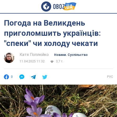
Погода на Великдень
приголомшить українців:
"спеки" чи холоду чекати
Катя Поплюйко
Новини. Суспільство
11.04.2025 11:32
3,7 т.
0
РУС