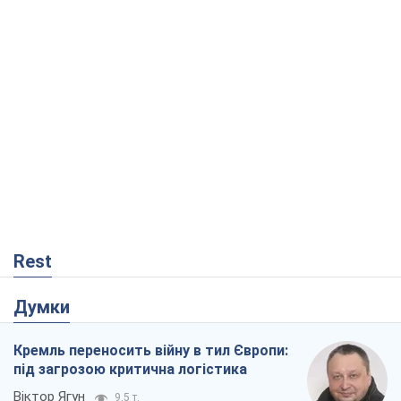
Rest
Думки
Кремль переносить війну в тил Європи:
під загрозою критична логістика
Віктор Ягун
9,5 т.
На якому боці історії виступає Дональд
Трамп?
Віктор Каспрук
7,8 т.
В Києві вирубали понад 300 великих