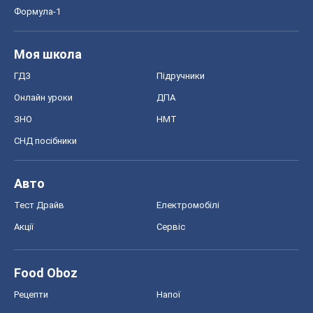
СНД посібники
Авто
Тест Драйв
Електромобілі
Акції
Сервіс
Food Oboz
Рецепти
Напої
Дієти
Економіка
Ринки та компанії
Макроекономіка
MedOboz
Новини медицини
MAMACLUB