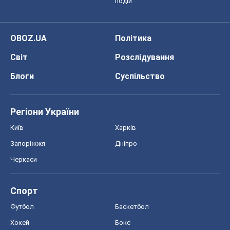
Регіони України
Київ
Харків
Запоріжжя
Дніпро
Черкаси
Спорт
Футбол
Баскетбол
Хокей
Бокс
Формула-1
Моя школа
ГДЗ
Підручники
Онлайн уроки
ДПА
ЗНО
НМТ