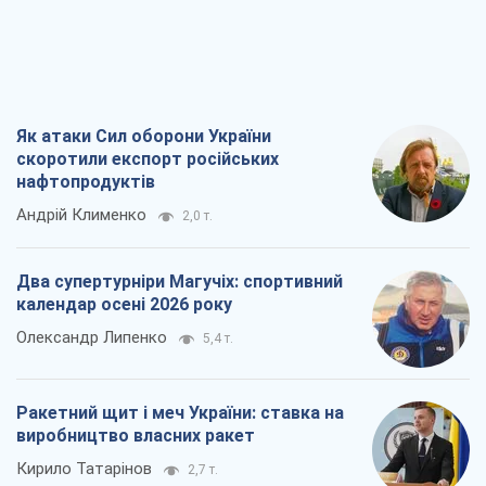
Андрій Клименко
2,0 т.
Два супертурніри Магучіх: спортивний
календар осені 2026 року
Олександр Липенко
5,4 т.
Ракетний щит і меч України: ставка на
виробництво власних ракет
Кирило Татарінов
2,7 т.
Посмертна "презумпція винуватості":
хто дозволив ТЦК судити загиблих
захисників
Марина Ставнійчук
6,3 т.
Всі думки