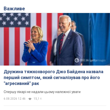
Дружина тяжкохворого Джо Байдена назвала
перший симптом, який сигналізував про його
"агресивний" рак
Спершу лікарі не надали цьому належної уваги
6.08.2026 12:46
15,1 т.
Відпустка Лесі Нікітюк у Карпатах
обернулася скандалом: чому ведучу
несправедливо захейтили
Знаменитість вийшла на пряму комунікацію в
мережі та розставила всі крапки над "і"
7 часов назад
12,0 т.