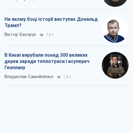
дерев заради теплотраси і всупереч
Генплану
Владислав Самойленко
1,4 т.
Як атаки Сил оборони України
скоротили експорт російських
нафтопродуктів