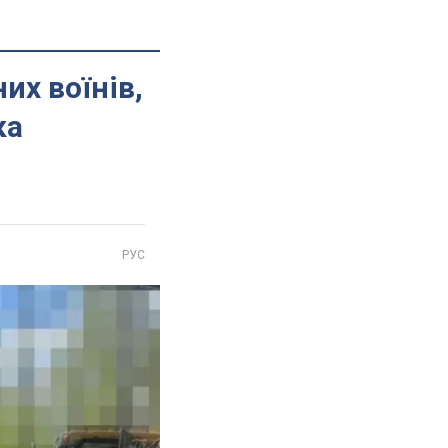
их воїнів,
ка
РУС