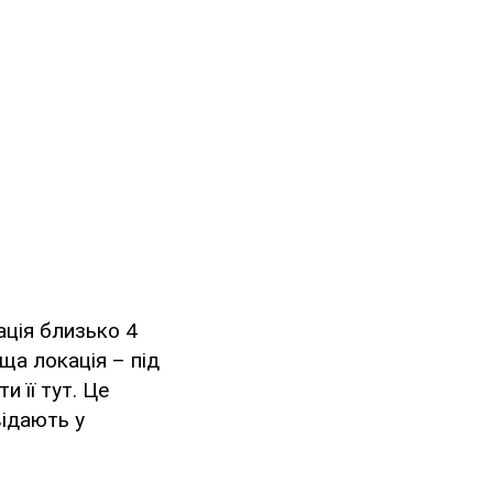
ація близько 4
ща локація – під
 її тут. Це
відають у