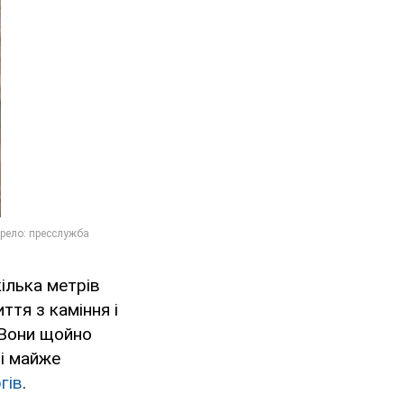
ілька метрів
ття з каміння і
. Вони щойно
 і майже
гів
.