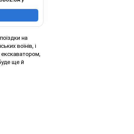
поїздки на
ьких воїнів, і
и екскаватором,
буде ще й