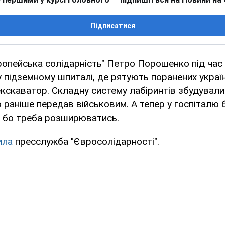
Підписатися
вропейська солідарність" Петро Порошенко під час 
 підземному шпиталі, де рятують поранених українс
кскаватор. Складну систему лабіринтів збудувал
раніше передав військовим. А тепер у госпіталю 
– бо треба розширюватись.
ила
пресслужба "Євросолідарності".