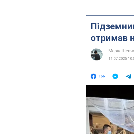
Підземний
отримав 
Марія Шевч
11.07.2025 10:
166