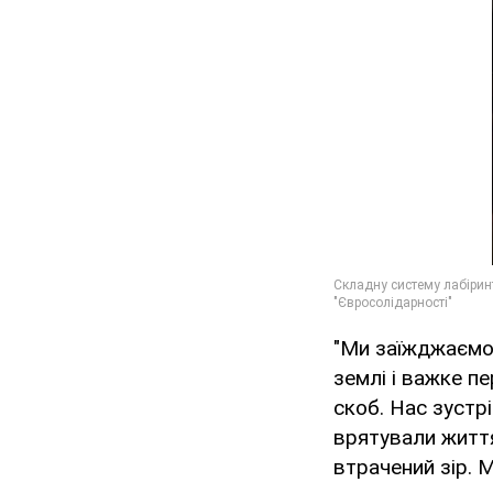
"Ми заїжджаємо 
землі і важке пе
скоб. Нас зустр
врятували життя 
втрачений зір. М