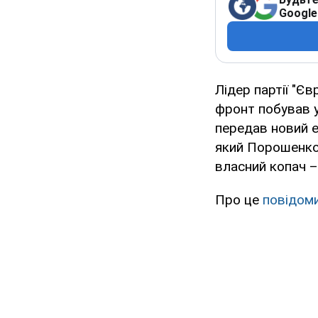
Google
Лідер партії "Є
фронт побував у
передав новий е
який Порошенко 
власний копач 
Про це
повідом