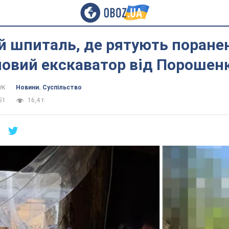
 шпиталь, де рятують поранен
новий екскаватор від Порошен
ук
Новини. Суспільство
51
16,4 т.