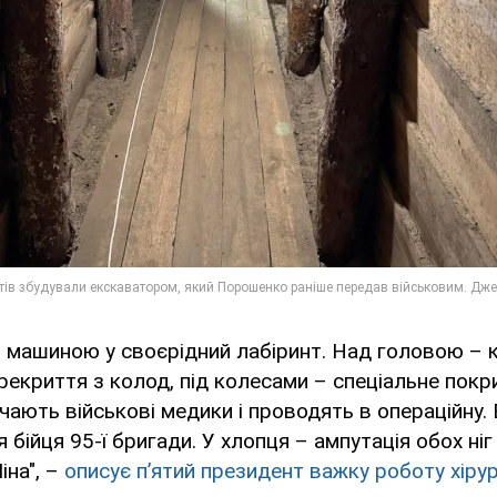
машиною у своєрідний лабіринт. Над головою – к
рекриття з колод, під колесами – спеціальне покри
ічають військові медики і проводять в операційну
бійця 95-ї бригади. У хлопця – ампутація обох ніг
іна", –
описує пʼятий президент важку роботу хірур