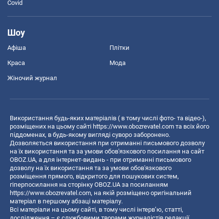
Covid
Шоу
Афіша
Плітки
Краса
Мода
Жіночий журнал
Використання будь-яких матеріалів ( в тому числі фото- та відео-),
розміщених на цьому сайті
https://www.obozrevatel.com
та всіх його
піддоменах, в будь-якому вигляді суворо заборонено.
Дозволяється використання при отриманні письмового дозволу
на їх використання та за умови обов'язкового посилання на сайт
OBOZ.UA, а для інтернет-видань - при отриманні письмового
дозволу на їх використання та за умови обов'язкового
розміщення прямого, відкритого для пошукових систем,
гіперпосилання на сторінку OBOZ.UA за посиланням
https://www.obozrevatel.com
, на якій розміщено оригінальний
матеріал в першому абзаці матеріалу.
Всі матеріали на цьому сайті, в тому числі інтерв’ю, статті,
дослідження – є службовими творами журналістів редакції,