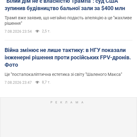
"Білий дім не є власністю Трампа": суд США
зупинив будівництво бальної зали за $400 млн
Трамп вже заявив, що негайно подасть апеляцію а це "жахливе
рішення"
2,5 т.
7.08.2026 23:54
Війна змінює не лише тактику: в НГУ показали
інженерні рішення проти російських FPV-дронів.
Фото
Це "постапокаліптична естетика зі світу "Шаленого Макса"
8,7 т.
7.08.2026 23:47