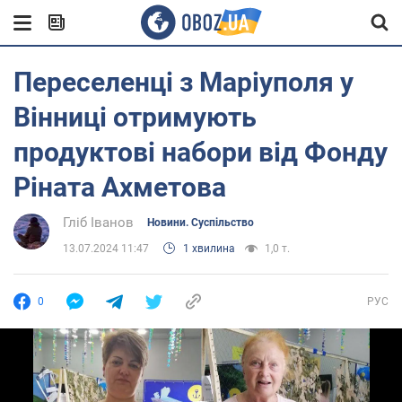
Переселенці з Маріуполя у
Вінниці отримують
продуктові набори від Фонду
Ріната Ахметова
Гліб Іванов
Новини. Суспільство
13.07.2024 11:47
1 хвилина
1,0 т.
0
РУС