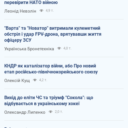
перевірити НАТО війною
Леонід Невзлін
4,9 т.
"Варта" та "Новатор" витримали кулеметний
обстріл і удар FPV-дрона, врятувавши життя
офіцеру ЗСУ
Українська Бронетехніка
4,0 т.
КНДР як каталізатор війни, або Про новий
етап російсько-північнокорейського союзу
Олексій Кущ
4,2 т.
Вихід до еліти ЧС та тріумф "Сокола": що
відбувається в українському хокеї
Олександр Липенко
2,0 т.