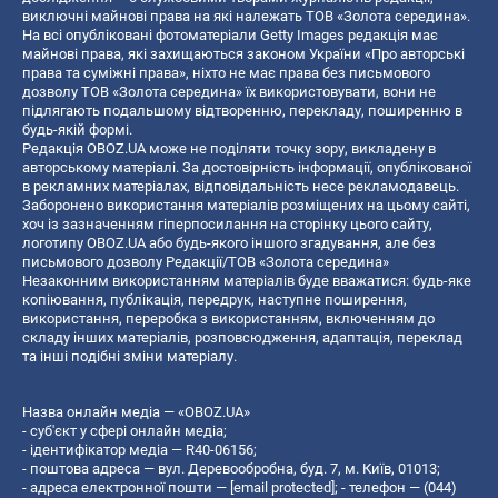
виключні майнові права на які належать ТОВ «Золота середина».
На всі опубліковані фотоматеріали Getty Images редакція має
майнові права, які захищаються законом України «Про авторські
права та суміжні права», ніхто не має права без письмового
дозволу ТОВ «Золота середина» їх використовувати, вони не
підлягають подальшому відтворенню, перекладу, поширенню в
будь-якій формі.
Редакція OBOZ.UA може не поділяти точку зору, викладену в
авторському матеріалі. За достовірність інформації, опублікованої
в рекламних матеріалах, відповідальність несе рекламодавець.
Заборонено використання матеріалів розміщених на цьому сайті,
хоч із зазначенням гіперпосилання на сторінку цього сайту,
логотипу OBOZ.UA або будь-якого іншого згадування, але без
письмового дозволу Редакції/ТОВ «Золота середина»
Незаконним використанням матеріалів буде вважатися: будь-яке
копiювання, публiкацiя, передрук, наступне поширення,
використання, переробка з використанням, включенням до
складу інших матеріалів, розповсюдження, адаптація, переклад
та інші подібні зміни матеріалу.
Назва онлайн медіа — «OBOZ.UA»
- суб'єкт у сфері онлайн медіа;
- ідентифікатор медіа — R40-06156;
- поштова адреса — вул. Деревообробна, буд. 7, м. Київ, 01013;
- адреса електронної пошти —
[email protected]
; - телефон — (044)