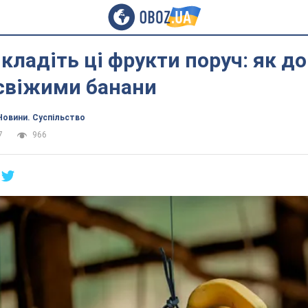
 кладіть ці фрукти поруч: як д
 свіжими банани
Новини. Суспільство
7
966