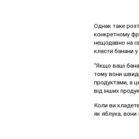
Однак таке роз
конкретному фру
нещодавно на св
класти банани у
"Якщо ваші бана
тому вони швидк
продуктами, а ц
від інших продук
Коли ви кладете
як яблука, вони