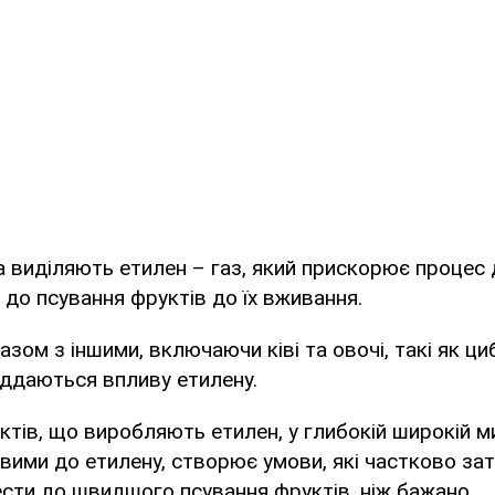
ука виділяють етилен – газ, який прискорює процес
до псування фруктів до їх вживання.
азом з іншими, включаючи ківі та овочі, такі як ц
іддаються впливу етилену.
тів, що виробляють етилен, у глибокій широкій ми
вими до етилену, створює умови, які частково за
сти до швидшого псування фруктів, ніж бажано.