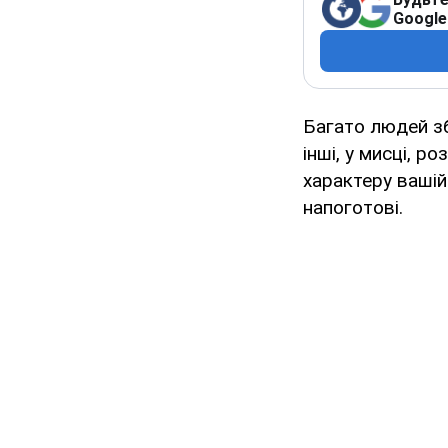
Google
Багато людей зб
інші, у мисці, р
характеру вашій
напоготові.