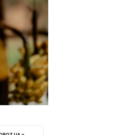
 OBOZ.UA у