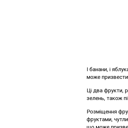
І банани, і ябл
може призвести 
Ці два фрукти, р
зелень, також п
Розміщення фрук
фруктами, чутли
що може призве