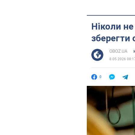
Ніколи не
зберегти
OBOZ.UA
8.05.2026 08:1
0