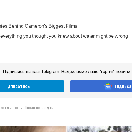
Підпишись на наш Telegram. Надсилаємо лише "гарячі" новини!
Підписатись
Підписа
успільство
Ніколи не кладіть...