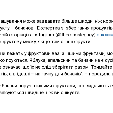
ташування може завдавати більше шкоди, ніж кори
кту – бананові. Експертка зі зберігання продуктів
оїй сторінці в Instagram (@thecrosslegacy)
заклик
 фруктову миску, якщо там є інші фрукти.
ни лежать у фруктовій вазі з іншими фруктами, м
о псуються. Яблука, апельсини та банани не є сус
е означає, що їх не слід зберігати разом. Тримайте
тів, а в ідеалі – на гачку для бананів", – порадила 
 банани поруч з іншими фруктами, що виділяють е
 зіпсуються швидше, ніж ви очікуєте.