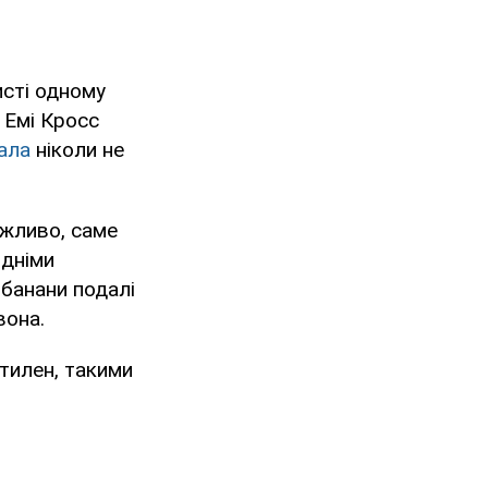
сті одному
 Емі Кросс
ала
ніколи не
ожливо, саме
ідніми
 банани подалі
вона.
тилен, такими