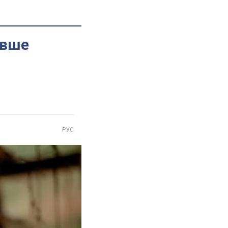
овше
РУС