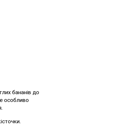
глих бананів до
Це особливо
.
кісточки.