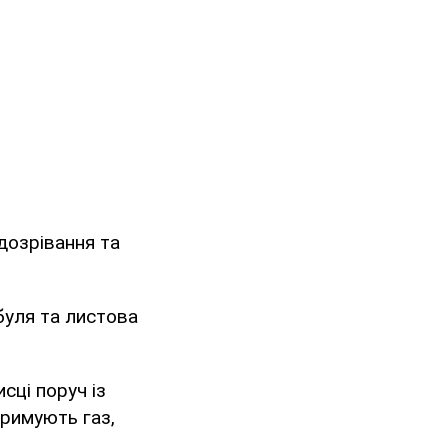
 дозрівання та
ибуля та листова
сці поруч із
тримують газ,