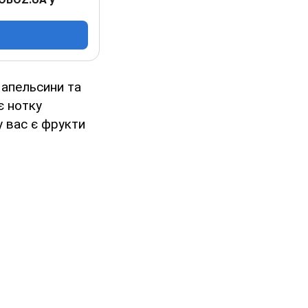
 апельсини та
є нотку
у вас є фрукти