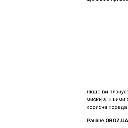
Якщо ви плануєт
миски з іншими 
корисна порада 
Раніше
OBOZ
.
U