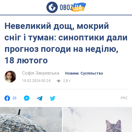
Невеликий дощ, мокрий
сніг і туман: синоптики дали
прогноз погоди на неділю,
18 лютого
Софія Закревська
Новини. Суспільство
18.02.2024 00:24
2,8 т.
20
РУС