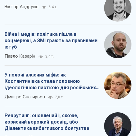
Віктор Андрусів
6,4 т.
Війна і медіа: політика пішла в
соцмережі, а ЗМІ грають за правилами
ютуб
Павло Казарін
3,4 т.
У полоні власних міфів: як
Костянтинівка стала головною
ідеологічною пасткою для російських
окупантів
Дмитро Снєгирьов
7,0 т.
Рекрутинг: оновлений і, схоже,
корисний ворожий досвід, або
Діалектика вибагливого боягузтва