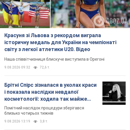
Красуня зі Львова з рекордом виграла
історичну медаль для України на чемпіонаті
світу з легкої атлетики U20. Відео
Наша співвітчизниця блискуче виступила в Орегоні
9.08.2026 09:32
72,6 т.
Брітні Спірс зізналася в уколах краси
і показала наслідки невдалої
косметології: ходила так майже
місяць
Помітний наслідок процедури зберігався
близько чотирьох тижнів
9.08.2026 13:19
3,8 т.