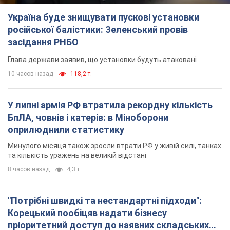
Україна буде знищувати пускові установки
російської балістики: Зеленський провів
засідання РНБО
Глава держави заявив, що установки будуть атаковані
10 часов назад
118,2 т.
У липні армія РФ втратила рекордну кількість
БпЛА, човнів і катерів: в Міноборони
оприлюднили статистику
Минулого місяця також зросли втрати РФ у живій силі, танках
та кількість уражень на великій відстані
8 часов назад
4,3 т.
"Потрібні швидкі та нестандартні підходи":
Корецький пообіцяв надати бізнесу
пріоритетний доступ до наявних складських