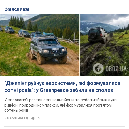
Важливе
"Джипінг руйнує екосистеми, які формувалися
сотні років": у Greenpeace забили на сполох
У високогір'ї розташовані альпійські та субальпійські луки –
рідкісні природні комплекси, які формувалися протягом
сотень років
5 часов назад
465