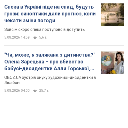
Спека в Україні піде на спад, будуть
грози: синоптики дали прогноз, коли
чекати зміни погоди
Зовсім скоро спека поступово відступить
5.08.2026 14:59
5,6 т.
"Чи, може, я залякана з дитинства?"
Олена Зарецька – про вбивство
бабусі-дисидентки Алли Горської,
критику Дмитра Стуса та втечу в
OBOZ.UA зустрів онуку художниці-дисидентки в
Португалію з 5 дітьми
Лісабоні
5.08.2026 04:00
25,7 т.