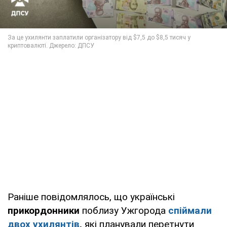
Раніше повідомлялось, що українські
прикордонники
поблизу Ужгорода
спіймали
двох ухилянтів
,
які планували перетнути