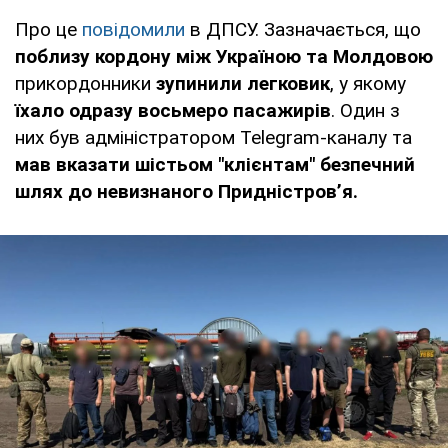
Про це
повідомили
в ДПСУ. Зазначається, що
поблизу кордону між Україною та Молдовою
прикордонники
зупинили легковик
, у якому
їхало одразу восьмеро пасажирів
. Один з
них був адміністратором Telegram-каналу та
мав вказати шістьом "клієнтам" безпечний
шлях до невизнаного Придністров’я.