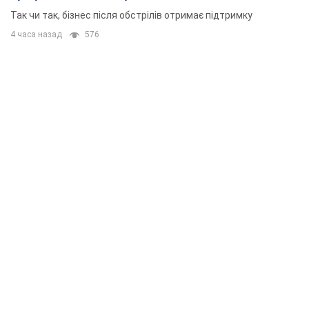
приміщень
Так чи так, бізнес після обстрілів отримає підтримку
4 часа назад
576