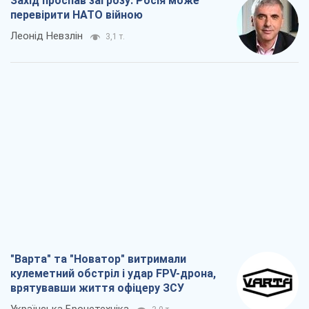
Захід проспав загрозу: Росія може
перевірити НАТО війною
Леонід Невзлін
3,1 т.
"Варта" та "Новатор" витримали
кулеметний обстріл і удар FPV-дрона,
врятувавши життя офіцеру ЗСУ
Українська Бронетехніка