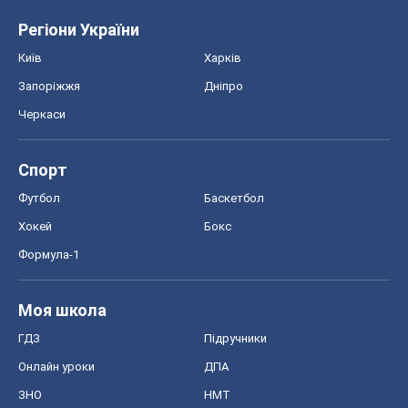
Регіони України
Київ
Харків
Запоріжжя
Дніпро
Черкаси
Спорт
Футбол
Баскетбол
Хокей
Бокс
Формула-1
Моя школа
ГДЗ
Підручники
Онлайн уроки
ДПА
ЗНО
НМТ