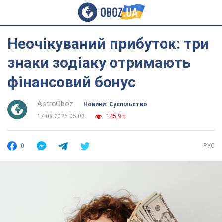
Неочікуваний прибуток: три
знаки зодіаку отримають
фінансовий бонус
AstroOboz
Новини. Суспільство
17.08.2025 05:03
145,9 т.
0
РУС