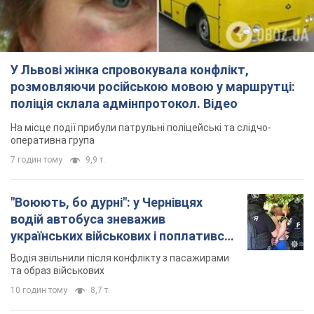
У Львові жінка спровокувала конфлікт,
розмовляючи російською мовою у маршрутці:
поліція склала адмінпротокол. Відео
На місце події прибули патрульні поліцейські та слідчо-
оперативна група
7 годин тому
9,9 т.
"Воюють, бо дурні": у Чернівцях
водій автобуса зневажив
українських військових і поплатився.
Відео
Водія звільнили після конфлікту з пасажирами
та образ військових
10 годин тому
8,7 т.