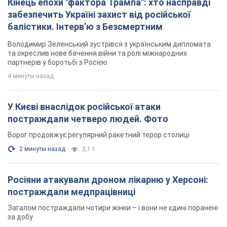
Кінець епохи "фактора Трампа": хто насправді
забезпечить Україні захист від російської
балістики. Інтерв’ю з Безсмертним
Володимир Зеленський зустрівся з українським дипломата
та окреслив нове бачення війни та ролі міжнародних
партнерів у боротьбі з Росією
4 минуты назад
У Києві внаслідок російської атаки
постраждали четверо людей. Фото
Ворог продовжує регулярний ракетний терор столиці
2 минуты назад
2,1 т.
Росіяни атакували дроном лікарню у Херсоні:
постраждали медпрацівниці
Загалом постраждали чотири жінки – і вони не єдині поранені
за добу