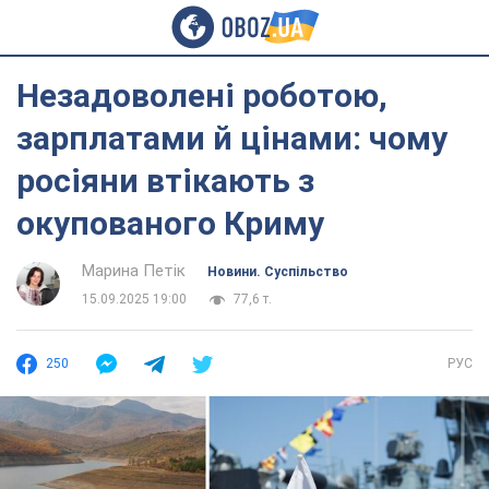
Незадоволені роботою,
зарплатами й цінами: чому
росіяни втікають з
окупованого Криму
Марина Петік
Новини. Суспільство
15.09.2025 19:00
77,6 т.
250
РУС