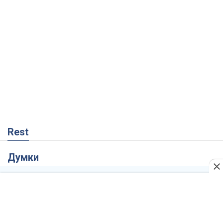
Rest
Думки
Росія втрачає ресурси поза планом: хто
насправді диктує темп війни
Сергій Місюра
9,8 т.