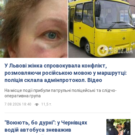
У Львові жінка спровокувала конфлікт,
розмовляючи російською мовою у маршрутці:
поліція склала адмінпротокол. Відео
На місце події прибули патрульні поліцейські та слідчо-
оперативна група
7.08.2026 18:40
11,5 т.
"Воюють, бо дурні": у Чернівцях
водій автобуса зневажив