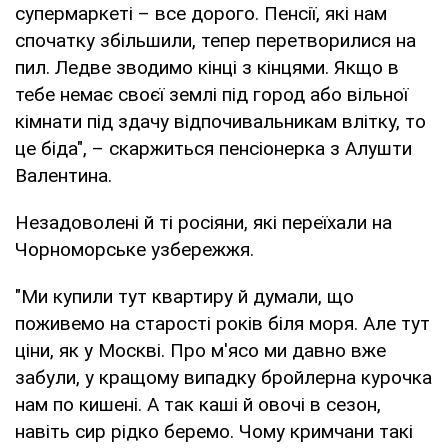
супермаркеті – все дорого. Пенсії, які нам
спочатку збільшили, тепер перетворилися на
пил. Ледве зводимо кінці з кінцями. Якщо в
тебе немає своєї землі під город або вільної
кімнати під здачу відпочивальникам влітку, то
це біда", – скаржиться пенсіонерка з Алушти
Валентина.
Незадоволені й ті росіяни, які переїхали на
Чорноморське узбережжя.
"Ми купили тут квартиру й думали, що
поживемо на старості років біля моря. Але тут
ціни, як у Москві. Про м'ясо ми давно вже
забули, у кращому випадку бройлерна курочка
нам по кишені. А так каші й овочі в сезон,
навіть сир рідко беремо. Чому кримчани такі