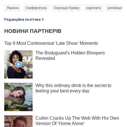
Україна
Сімферополь
Окупація Криму
зарплата
російські ту
Редакційна політика