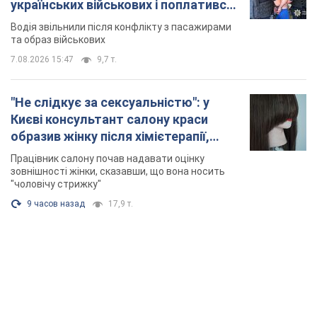
українських військових і поплатився.
Відео
Водія звільнили після конфлікту з пасажирами
та образ військових
7.08.2026 15:47
9,7 т.
"Не слідкує за сексуальністю": у
Києві консультант салону краси
образив жінку після хімієтерапії,
розгорівся скандал. Фото
Працівник салону почав надавати оцінку
зовнішності жінки, сказавши, що вона носить
"чоловічу стрижку"
9 часов назад
17,9 т.