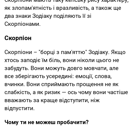
як злопам'ятність і вразливість, а також ще
два знаки Зодіаку поділяють її зі
Скорпіонами.
Скорпіон
Скорпіони – "борці з пам'яттю" Зодіаку. Якщо
хтось заподіє їм біль, вони ніколи цього не
забудуть. Вони можуть довго мовчати, але
все зберігають усередині: емоції, слова,
вчинки. Вони сприймають прощення не як
слабкість, а як ризик — ось чому вони частіше
вважають за краще відступити, ніж
відпустити.
Чому ти не можеш пробачити?