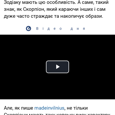
Зодіаку мають цю особливість. А саме, такий
знак, як Скорпіон, який караючи інших і сам
дуже часто страждає та накопичує образи.
Відео дня
Play Video
Але, як пише
madeinvilnius
, не тільки
Скорпіони мають таку кепську рису характеру,