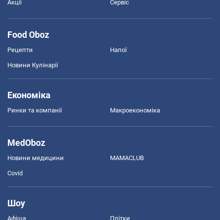
Акції
Сервіс
Food Oboz
Рецепти
Напої
Новини Кулінарії
Економіка
Ринки та компанії
Макроекономіка
MedOboz
Новини медицини
MAMACLUB
Covid
Шоу
Афіша
Плітки