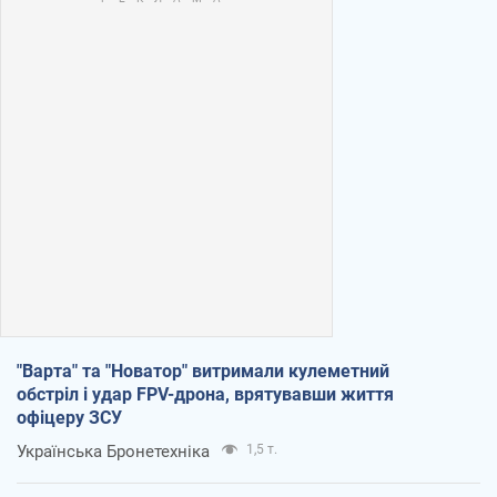
"Варта" та "Новатор" витримали кулеметний
обстріл і удар FPV-дрона, врятувавши життя
офіцеру ЗСУ
Українська Бронетехніка
1,5 т.