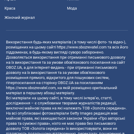
Краса
Мода
Жіночий журнал
Використання будь-яких матеріалів ( в тому числі фото- та відео-),
розміщених на цьому сайті
https://www.obozrevatel.com
та всіх його
піддоменах, в будь-якому вигляді суворо заборонено.
Дозволяється використання при отриманні письмового дозволу
на їх використання та за умови обов'язкового посилання на сайт
OBOZ.UA, а для інтернет-видань - при отриманні письмового
дозволу на їх використання та за умови обов'язкового
розміщення прямого, відкритого для пошукових систем,
гіперпосилання на сторінку OBOZ.UA за посиланням
https://www.obozrevatel.com
, на якій розміщено оригінальний
матеріал в першому абзаці матеріалу.
Всі матеріали на цьому сайті, в тому числі інтерв’ю, статті,
дослідження – є службовими творами журналістів редакції,
виключні майнові права на які належать ТОВ «Золота середина».
На всі опубліковані фотоматеріали Getty Images редакція має
майнові права, які захищаються законом України «Про авторські
права та суміжні права», ніхто не має права без письмового
дозволу ТОВ «Золота середина» їх використовувати, вони не
підлягають подальшому відтворенню, перекладу, поширенню в