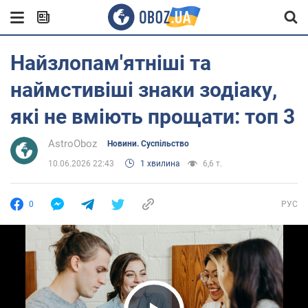
Найзлопам'ятніші та
наймстивіші знаки зодіаку,
які не вміють прощати: топ 3
AstroOboz
Новини. Суспільство
10.06.2026 22:43
1 хвилина
6,6 т.
0
РУС