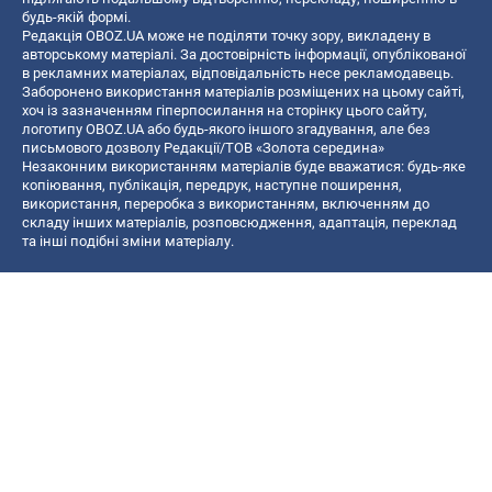
будь-якій формі.
Редакція OBOZ.UA може не поділяти точку зору, викладену в
авторському матеріалі. За достовірність інформації, опублікованої
в рекламних матеріалах, відповідальність несе рекламодавець.
Заборонено використання матеріалів розміщених на цьому сайті,
хоч із зазначенням гіперпосилання на сторінку цього сайту,
логотипу OBOZ.UA або будь-якого іншого згадування, але без
письмового дозволу Редакції/ТОВ «Золота середина»
Незаконним використанням матеріалів буде вважатися: будь-яке
копiювання, публiкацiя, передрук, наступне поширення,
використання, переробка з використанням, включенням до
складу інших матеріалів, розповсюдження, адаптація, переклад
та інші подібні зміни матеріалу.
Назва онлайн медіа — «OBOZ.UA»
- суб'єкт у сфері онлайн медіа;
- ідентифікатор медіа — R40-06156;
- поштова адреса — вул. Деревообробна, буд. 7, м. Київ, 01013;
- адреса електронної пошти —
[email protected]
; - телефон — (044)
585 46 20
© 2026 Всі права захищені, ТОВ "Золота середина".