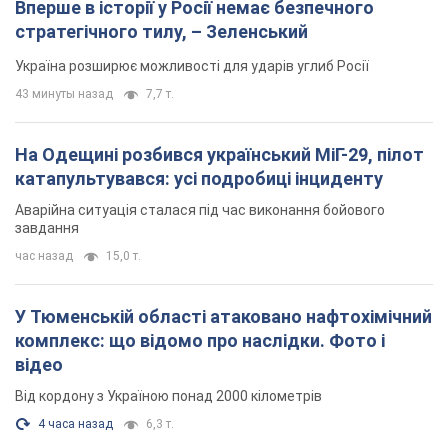
Вперше в історії у Росії немає безпечного
стратегічного тилу, – Зеленський
Україна розширює можливості для ударів углиб Росії
43 минуты назад
7,7 т.
На Одещині розбився український МіГ-29, пілот
катапультувався: усі подробиці інциденту
Аварійна ситуація сталася під час виконання бойового
завдання
час назад
15,0 т.
У Тюменській області атаковано нафтохімічний
комплекс: що відомо про наслідки. Фото і
відео
Від кордону з Україною понад 2000 кілометрів
4 часа назад
6,3 т.