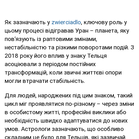
Як зазначають у
zwierciadlo
, ключову роль у
цьому процесі відігравав Уран – планета, яку
пов’язують із раптовими змінами,
нестабільністю та різкими поворотами подій. З
2018 року його вплив у знаку Тельця
асоціювали з періодом постійних
трансформацій, коли звичні життєві опори
могли втрачати стабільність.
Для людей, народжених під цим знаком, такий
цикл міг проявлятися по-різному – через зміни
в особистому житті, професійні виклики або
необхідність швидко адаптуватися до нових
умов. Астрологи зазначають, що особливо
складним це було для Тельців, які зазвичай