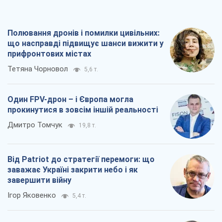
Полювання дронів і помилки цивільних:
що насправді підвищує шанси вижити у
прифронтових містах
Тетяна Чорновол
5,6 т.
Один FPV-дрон – і Європа могла
прокинутися в зовсім іншій реальності
Дмитро Томчук
19,8 т.
Від Patriot до стратегії перемоги: що
заважає Україні закрити небо і як
завершити війну
Ігор Яковенко
5,4 т.