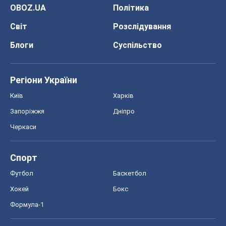
OBOZ.UA
Політика
Світ
Розслідування
Блоги
Суспільство
Регіони України
Київ
Харків
Запоріжжя
Дніпро
Черкаси
Спорт
Футбол
Баскетбол
Хокей
Бокс
Формула-1