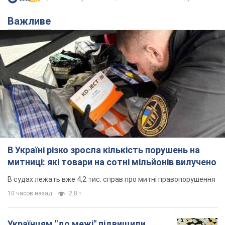
Важливе
В Україні різко зросла кількість порушень на
митниці: які товари на сотні мільйонів вилучено
В судах лежать вже 4,2 тис. справ про митні правопорушення
10 часов назад
2,8 т.
Українцям "до межі" підвищили