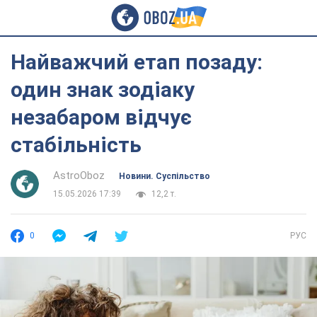
Найважчий етап позаду:
один знак зодіаку
незабаром відчує
стабільність
AstroOboz
Новини. Суспільство
15.05.2026 17:39
12,2 т.
0
РУС