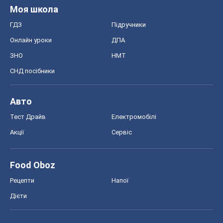
Моя школа
ГДЗ
Підручники
Онлайн уроки
ДПА
ЗНО
НМТ
СНД посібники
Авто
Тест Драйв
Електромобілі
Акції
Сервіс
Food Oboz
Рецепти
Напої
Дієти