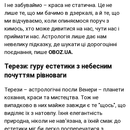
І не забуваймо – краса не статична. Це не
лише те, що ми бачимо в дзеркалі, а й те, що
ми відчуваємо, коли опиняємося поруч з
кимось, хто може дивитися на нас, чути нас і
приймати нас. Астрологія лише дає нам
невелику підказку, де шукати ці дорогоцінні
поєднання, пише
OBOZ
.
UA
.
Терези: гуру естетики з небесним
почуттям рівноваги
Терези – астрологічні посли Венери – планети
кохання, краси та мистецтва. Тож не
випадково в них майже завжди є те "щось", що
виділяє їх з натовпу. Їхня елегантність
природна, ніколи не нав'язана, а їхній смак до
естетики міг би легко посперечатися з