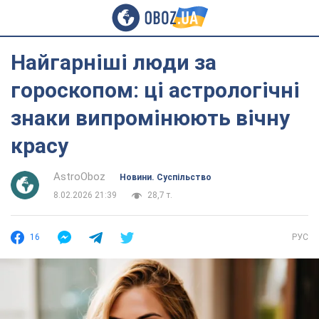
Найгарніші люди за
гороскопом: ці астрологічні
знаки випромінюють вічну
красу
AstroOboz
Новини. Суспільство
8.02.2026 21:39
28,7 т.
16
РУС