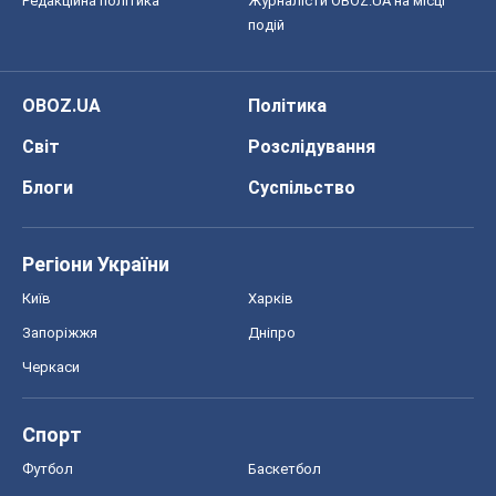
Редакційна політика
Журналісти OBOZ.UA на місці
подій
OBOZ.UA
Політика
Світ
Розслідування
Блоги
Суспільство
Регіони України
Київ
Харків
Запоріжжя
Дніпро
Черкаси
Спорт
Футбол
Баскетбол