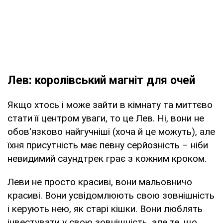
Лев: королівський магніт для очей
Якщо хтось і може зайти в кімнату та миттєво
стати її центром уваги, то це Лев. Ні, вони не
обов'язково найгучніші (хоча й це можуть), але
їхня присутність має певну серйозність – ніби
невидимий саундтрек грає з кожним кроком.
Леви не просто красиві, вони мальовничо
красиві. Вони усвідомлюють свою зовнішність
і керують нею, як старі кішки. Вони люблять
інвестувати у свою зовнішність, але те, що