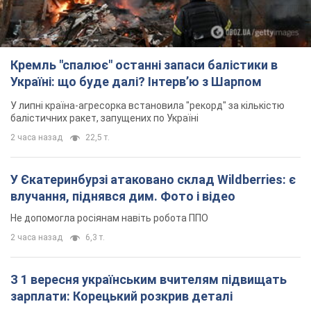
Кремль "спалює" останні запаси балістики в
Україні: що буде далі? Інтерв’ю з Шарпом
У липні країна-агресорка встановила "рекорд" за кількістю
балістичних ракет, запущених по Україні
2 часа назад
22,5 т.
У Єкатеринбурзі атаковано склад Wildberries: є
влучання, піднявся дим. Фото і відео
Не допомогла росіянам навіть робота ППО
2 часа назад
6,3 т.
З 1 вересня українським вчителям підвищать
зарплати: Корецький розкрив деталі