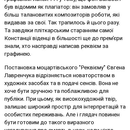
був відомим як плагіатор: він замовляв у
більш талановитих композиторів роботи, які
видавав за свої. Так трапилось й цього разу.
Та завдяки пліткарським старанням самої
Констанції віденці в більшості ще до прем’єри
знали, хто насправді написав реквієм за
графинею.
Постановка моцартівського "Реквієму" Євгена
Лавренчука відрізняється новаторством в
художніх засобах та в подачі сенсів. Вона не
хоче бути зручною та поблажливою для
публіки. При цьому, як високохудожній твір,
залишає широкий простір для інтерпретацій та
особистих переживань. Але і глядач повинен
бути готовим до такого виразного