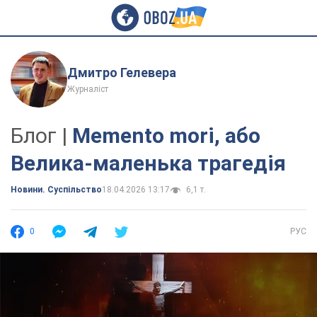
Дмитро Гелевера
Журналіст
Блог |
Memento mori, або
Велика-маленька трагедія
Новини. Суспільство
18.04.2026 13:17
6,1 т.
0
РУС