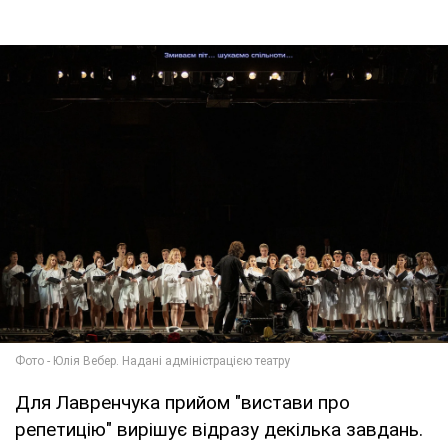
Для Лавренчука прийом "вистави про
репетицію" вирішує відразу декілька завдань.