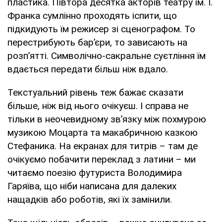
пластика. Півтора десятка акторів театру ім. І.
Франка сумлінно проходять іспити, що
підкидують їм режисер зі сценографом. То
перестрибують бар’єри, то зависають на
розп’ятті. Символічно-сакральне суєтління їм
вдається передати більш ніж вдало.
Текстуальний рівень теж бажає сказати
більше, ніж від нього очікуєш. І справа не
тільки в неочевидному зв’язку між похмурою
музикою Моцарта та макабричною казкою
Стефаника. На екранах для титрів – там де
очікуємо побачити переклад з латини – ми
читаємо поезію футуриста Володимира
Гаряїва, що ніби написана для далеких
нащадків або роботів, які їх замінили.