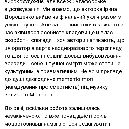
високохудожнє, але все ж бутафорське
відспівування. Ми знаємо, що акторка Ірина
Дорошенко вийде на фінальний уклін разом з
усією трупою. Але за останні роки в кожного з
нас з’явилося особисте кладовище й власні
скорботні спогади. І хоч автори натякають, що
ця ораторія варта неодноразового перегляду,
та для когось і перший досвід вибудовування
всередині себе штучної смерті може стати не
культурним, а травматичним. Не всім припаде
до душі двогодинне memento mori
(нагадування про смертність) під музику
великого Моцарта.
До речі, оскільки робота залишилась
незакінченою, то вже понад двісті років
моцартознавці намагаються редагувати її,