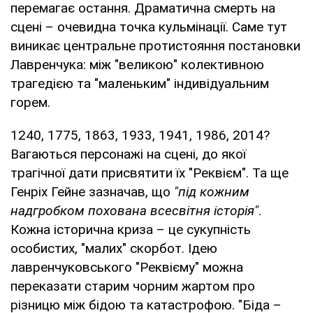
перемагає остання. Драматична смерть на
сцені – очевидна точка кульмінації. Саме тут
виникає центральне протистояння постановки
Лавренчука: між "великою" колективною
трагедією та "маленьким" індивідуальним
горем.
1240, 1775, 1863, 1933, 1941, 1986, 2014?
Вагаються персонажі на сцені, до якої
трагічної дати присвятити їх "Реквієм". Та ще
Генріх Гейне зазначав, що
"під кожним
надгробком похована всесвітня історія"
.
Кожна історична криза – це сукупність
особистих, "малих" скорбот. Ідею
лавренчуковського "Реквієму" можна
переказати старим чорним жартом про
різницю між бідою та катастрофою. "Біда –