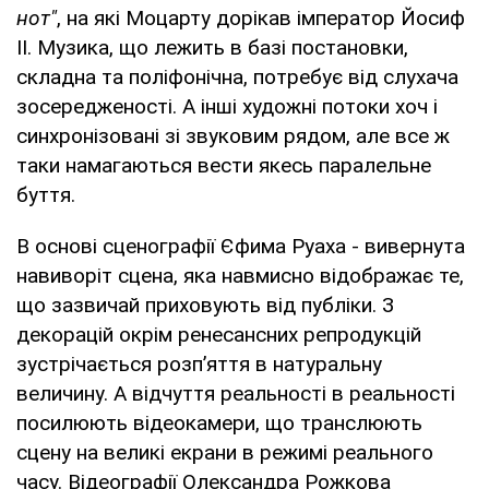
нот"
, на які Моцарту дорікав імператор Йосиф
II. Музика, що лежить в базі постановки,
складна та поліфонічна, потребує від слухача
зосередженості. А інші художні потоки хоч і
синхронізовані зі звуковим рядом, але все ж
таки намагаються вести якесь паралельне
буття.
В основі сценографії Єфима Руаха - вивернута
навиворіт сцена, яка навмисно відображає те,
що зазвичай приховують від публіки. З
декорацій окрім ренесансних репродукцій
зустрічається розп’яття в натуральну
величину. А відчуття реальності в реальності
посилюють відеокамери, що транслюють
сцену на великі екрани в режимі реального
часу. Відеографії Олександра Рожкова