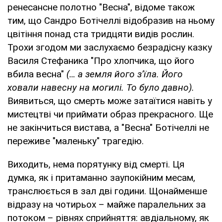
ренесансне полотно "Весна", відоме також
тим, що Сандро Ботічеллі відобразив на ньому
цвітіння понад ста тридцяти видів рослин.
Трохи згодом ми заслухаємо безрадісну казку
Василя Стефаника "Про хлопчика, що його
вбила весна"
(… а земля його з’їла. Його
ховали навесну на могилі. То було давно).
Виявиться, що смерть може затаїтися навіть у
мистецтві чи приймати образ прекрасного. Ще
не закінчиться вистава, а "Весна" Ботічеллі не
переживе "маленьку" трагедію.
Виходить, нема порятунку від смерті. Ця
думка, як і притаманно заупокійним месам,
транслюється в зал дві години. Щонайменше
відразу на чотирьох – майже паралельних за
потоком – рівнях сприйняття: авдіальному, як