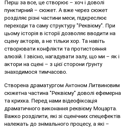
Перш за все, це створює – хоч і доволі
пунктирний – сюжет. А вже через сюжет
розділяє різні частини меси, підкреслює
переходи та саму структуру "Реквієму". При
цьому історія в історії дозволяє вводити на
сцену акторів, а не тільки хор. Та навіть
створювати конфлікти та протистояння
алюзій. І звісно, нагадувати залу, що ми – як і
актори на сцені – з цієї сторони ґрунту
знаходимося тимчасово.
Створена драматургом Антоном Литвиновим
сюжетна частина "Реквієму" доволі ефемерна
та крихка. Перед нами відеофіксація
драматичного виконання реквієму Моцарта.
Важко розділити, які зі сценічних спецефектів
належать до знімального процесу, а які –