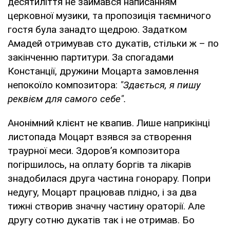
десятиліття не займався написанням
церковної музики, та пропозиція таємничого
гостя була занадто щедрою. Задатком
Амадей отримував сто дукатів, стільки ж – по
закінченню партитури. За спогадами
Констанції, дружини Моцарта замовлення
непокоїло композитора:
"Здається, я пишу
реквієм для самого себе".
Анонімний клієнт не квапив. Лише наприкінці
листопада Моцарт взявся за створення
траурної меси. Здоров’я композитора
погіршилось, на оплату боргів та лікарів
знадобилася друга частина гонорару. Попри
недугу, Моцарт працював плідно, і за два
тижні створив значну частину ораторії. Але
другу сотню дукатів так і не отримав. Бо