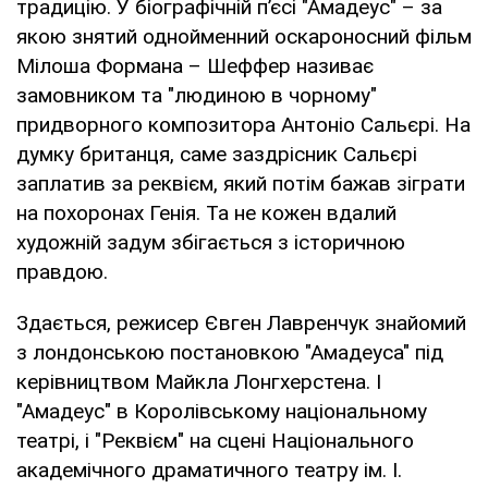
традицію. У біографічній п’єсі "Амадеус" – за
якою знятий однойменний оскароносний фільм
Мілоша Формана – Шеффер називає
замовником та "людиною в чорному"
придворного композитора Антоніо Сальєрі. На
думку британця, саме заздрісник Сальєрі
заплатив за реквієм, який потім бажав зіграти
на похоронах Генія. Та не кожен вдалий
художній задум збігається з історичною
правдою.
Здається, режисер Євген Лавренчук знайомий
з лондонською постановкою "Амадеуса" під
керівництвом Майкла Лонгхерстена. І
"Амадеус" в Королівському національному
театрі, і "Реквієм" на сцені Національного
академічного драматичного театру ім. І.