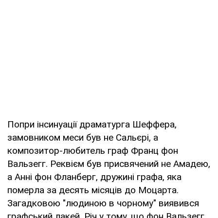
Попри інсинуації драматурга Шеффера,
замовником меси був не Сальєрі, а
композитор-любитель граф Франц фон
Вальзегг. Реквієм був присвячений не Амадею,
а Анні фон Фланберг, дружині графа, яка
померла за десять місяців до Моцарта.
Загадковою "людиною в чорному" виявився
графський лакей. Річ у тому, що фон Вальзегг