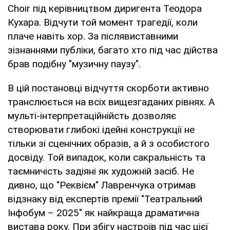
Choir під керівництвом диригента Теодора
Кухара. Відчути той момент трагедії, коли
плаче навіть хор. За післявиставними
зізнаннями публіки, багато хто під час дійства
брав подібну "музичну паузу".
В цій постановці відчуття скорботи активно
транслюється на всіх вищезгаданих рівнях. А
мульті-інтерпретаційнійсть дозволяє
створювати глибокі ідейні конструкції не
тільки зі сценічних образів, а й з особистого
досвіду. Той випадок, коли сакральність та
таємничість задіяні як художній засіб. Не
дивно, що "Реквієм" Лавренчука отримав
відзнаку від експертів премії "Театральний
Інфобум – 2025" як найкраща драматична
вистава року. При збігу настроїв під час цієї