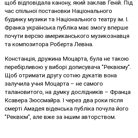
щоб відповідала канону, який заклав Геній. Під
час спільної постановки Національного
будинку музики та Національного театру ім. І.
Франка українська публіка має змогу вперше
почути версію американського музикознавця
та композитора Роберта Левіна.
Констанція, дружина Моцарта, була не такою
перебірливою у виборі дописувача "Реквієму".
Щоб отримати другу сотню дукатів вона
залучила учня Моцарта – не самого
талановитого, на думку дослідників – Франца
Ксавера Зюссмайра. І через два роки після
смерті Амадея віденська публіка почула його
"Реквієм", але вже за іншим авторством.