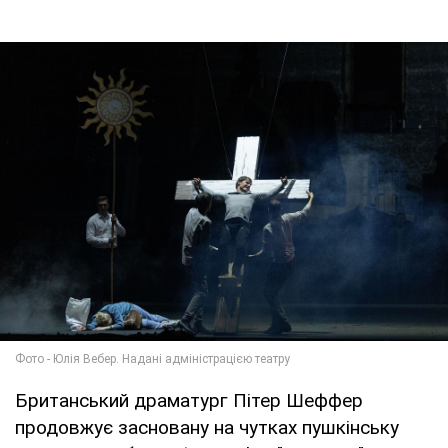
Британський драматург Пітер Шеффер
продовжує засновану на чутках пушкінську