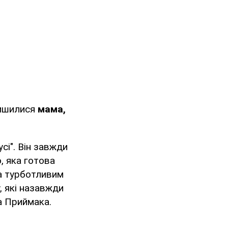
лишилися
мама,
сі". Він завжди
, яка готова
та турботливим
, які назавжди
ра Приймака.