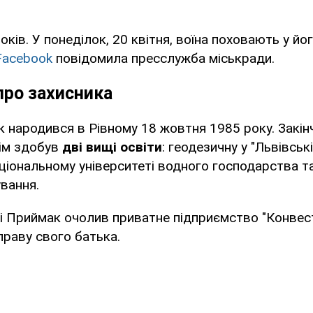
ків. У понеділок, 20 квітня, воїна поховають у йог
Facebook
повідомила пресслужба міськради.
про захисника
народився в Рівному 18 жовтня 1985 року. Закін
ім здобув
дві вищі освіти
: геодезичну у "Львівські
ціональному університеті водного господарства т
вання.
ці Приймак очолив приватне підприємство "Конвес
раву свого батька.