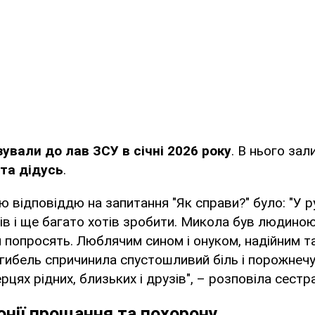
зували до лав ЗСУ в січні 2026 року
. В нього за
 та дідусь
.
 відповіддю на запитання "Як справи?" було: "У ру
ів і ще багато хотів зробити. Микола був людиною
 попросять. Люблячим сином і онуком, надійним 
гибель спричинила спустошливий біль і порожнечу
рцях рідних, близьких і друзів", – розповіла сест
нії прощання та похорону