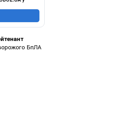
ейтенант
у ворожого БпЛА