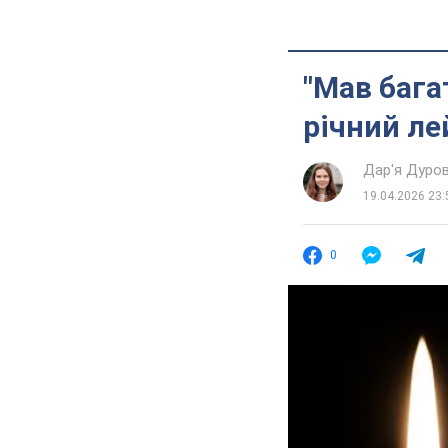
"Мав бага
річний ле
Дар'я Дуро
19.04.2026 23:
0