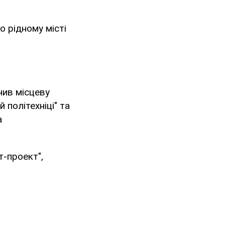
о рідному місті
чив місцеву
й політехніці" та
а
т-проект",