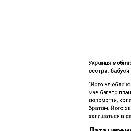
Українця
мобілі
сестра, бабуся
"Його улюбленою
мав багато план
допомогти, коли
братом. Його за
залишаться в се
Дата церемо