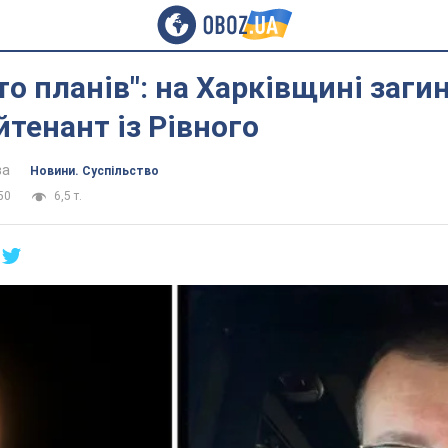
то планів": на Харківщині загин
йтенант із Рівного
ва
Новини. Суспільство
50
6,5 т.