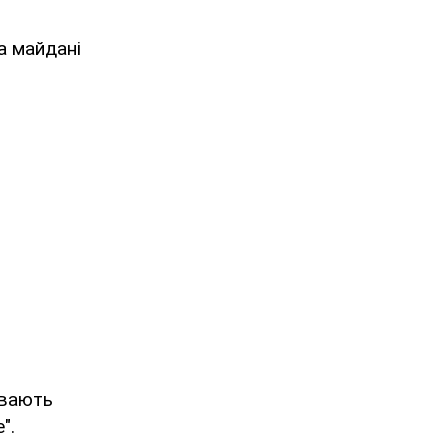
а майдані
овають
".