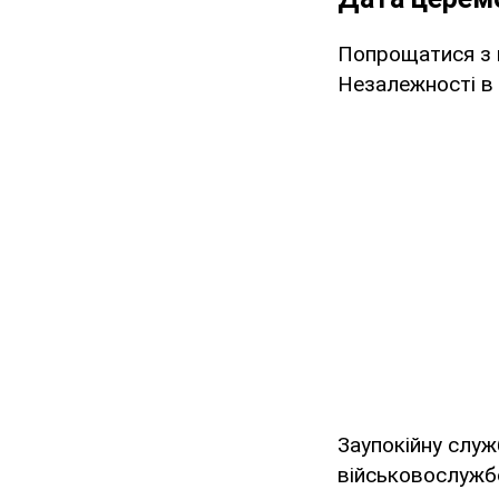
Попрощатися з 
Незалежності в 
Заупокійну слу
військовослужбо