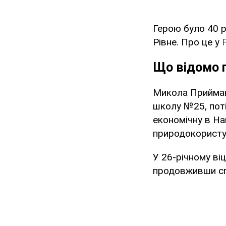
Герою було 40 ро
Рівне. Про це у
Що відомо 
Микола Приймак 
школу №25, пот
економічну в На
природокористу
У 26-річному ві
продовживши сп