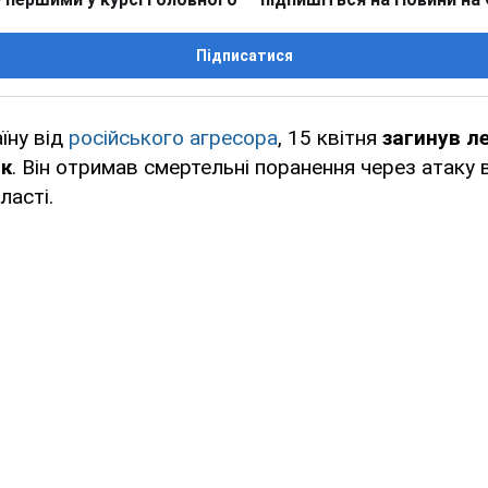
Підписатися
їну від
російського агресора
, 15 квітня
загинув л
к
. Він отримав смертельні поранення через атак
ласті.