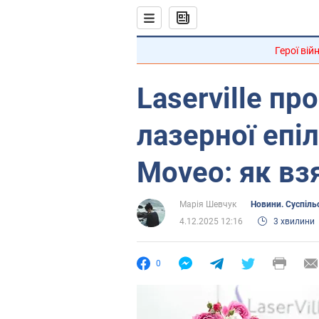
Герої вій
Laserville пр
лазерної епіл
Мoveo: як вз
Марія Шевчук
Новини. Суспіль
4.12.2025 12:16
3 хвилини
0