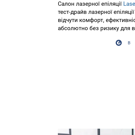
Салон лазерної епіляції
Lase
тест-драйв лазерної епіляц
відчути комфорт, ефективніс
абсолютно без ризику для в
В