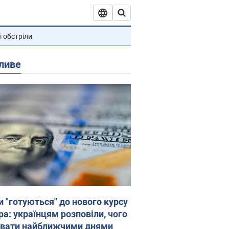
і обстріли
ливе
и "готуються" до нового курсу
ра: українцям розповіли, чого
увати найближчими днями