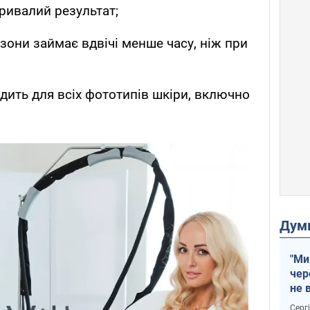
ривалий результат;
зони займає вдвічі менше часу, ніж при
дить для всіх фототипів шкіри, включно
Дум
"Ми
чер
не 
зне
Серг