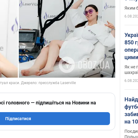
Яким б
6.08.20
Укра
850 г
опера
цими
Як не 
шахра
6.08.20
Найд
сі головного — підпишіться на Новини на
футб
заби
Підписатися
на 10
Віде
Поєдин
Польщ