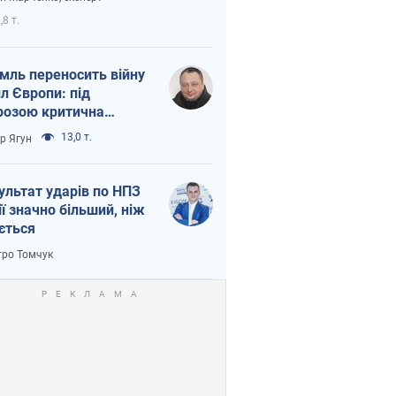
етний терор
,8 т.
мль переносить війну
ил Європи: під
розою критична
істика
13,0 т.
ор Ягун
ультат ударів по НПЗ
ії значно більший, ніж
ється
ро Томчук