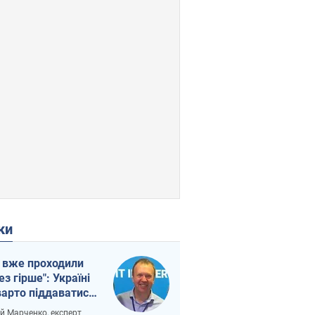
ки
 вже проходили
ез гірше": Україні
варто піддаватися
вірі через
ій Марченко, експерт