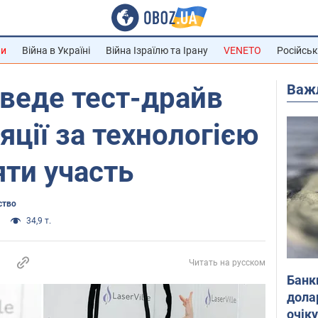
ни
Війна в Україні
Війна Ізраїлю та Ірану
VENETO
Російськ
Важ
оведе тест-драйв
яції за технологією
яти участь
ство
34,9 т.
Читать на русском
Банк
дола
очік