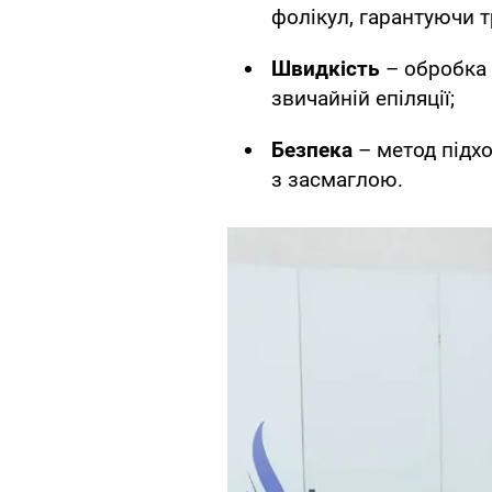
фолікул, гарантуючи т
Швидкість
– обробка 
звичайній епіляції;
Безпека
– метод підхо
з засмаглою.