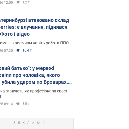
1,2 т.
26 12:00
атеринбурзі атаковано склад
erries: є влучання, піднявся
Фото і відео
омогла росіянам навіть робота ППО
10,4 т.
26 07:20
овий батько": у мережі
віли про чоловіка, якого
я убила ударом по Броварах.
ка згадують як професіонала своєї
и
3,0 т.
26 09:14