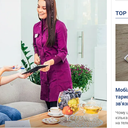
TO
Мобі
тариф
зв'яз
скар
Чому ц
кілька
на тел