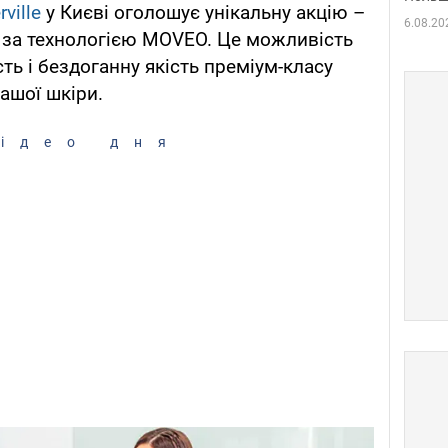
rville
у Києві оголошує унікальну акцію –
6.08.20
ії за технологією MOVEO. Це можливість
ть і бездоганну якість преміум-класу
ашої шкіри.
ідео дня