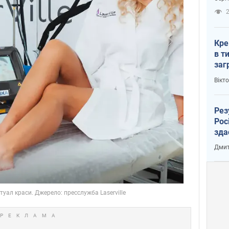
рак
2
Кре
в т
заг
лог
Вікт
Рез
Рос
зда
Дмит