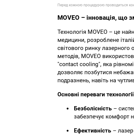
MOVEO – інновація, що зм
Технологія MOVEO – це найн
медицини, розроблене італі
світового ринку лазерного о
методів, MOVEO використову
"contact cooling", яка рівно
дозволяє позбутися небажан
подразнень, навіть на чутли
Основні переваги технологі
Безболісність
– систе
забезпечує комфорт на
Ефективність
– лазер