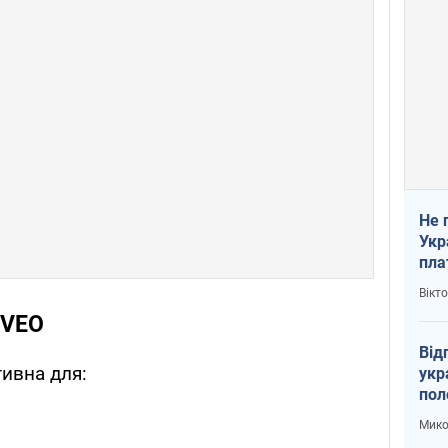
Не 
Укр
пла
Вікт
OVEO
Від
тивна для:
укр
пол
укр
Мико