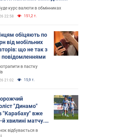
уде курс валюти в обмінниках
151,2 т.
26 22:58
їнцям обіцяють по
рн від мобільних
торів: що не так з
 повідомленнями
потрапити в пастку
їв
15,9 т.
26 21:02
орожчий
оліст "Динамо"
в "Карабаху" вже
-й хвилині матчу.
о
ок відбувається в
і