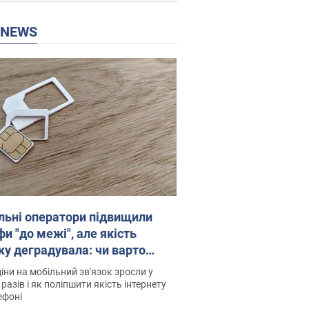
P NEWS
льні оператори підвищили
и "до межі", але якість
ку деградувала: чи варто
житись на ціни
іни на мобільний зв'язок зросли у
 разів і як поліпшити якість інтернету
ефоні