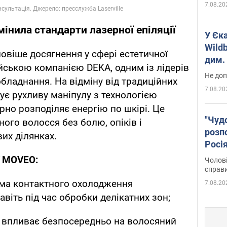
7.08.20
інила стандарти лазерної епіляції
У Єк
Wildb
овіше досягнення у сфері естетичної
дим. 
йською компанією DEKA, одним із лідерів
Не доп
бладнання. На відміну від традиційних
7.08.20
є рухливу маніпулу з технологією
мірно розподіляє енергію по шкірі. Це
"Чуд
ого волосся без болю, опіків і
розпо
вих ділянках.
Росі
Фото
ї MOVEO:
Чолові
справ
ма контактного охолодження
7.08.20
віть під час обробки делікатних зон;
 впливає безпосередньо на волосяний