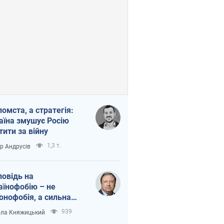
помста, а стратегія:
аїна змушує Росію
тити за війну
1,3 т.
ор Андрусів
повідь на
аїнофобію – не
онофобія, а сильна
аїнська держава
939
ла Княжицький