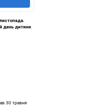
 листопада.
ій день дитини
.
ав 30 травня