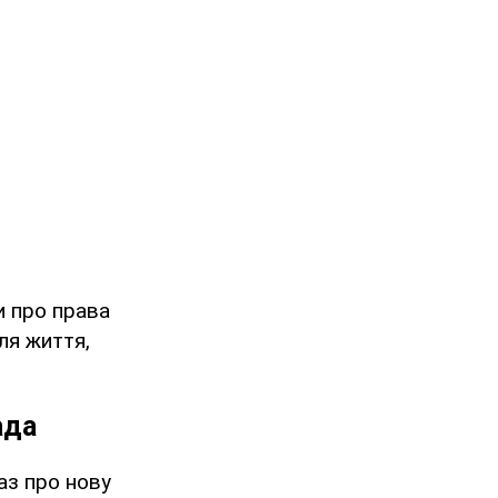
и про права
ля життя,
ада
аз про нову