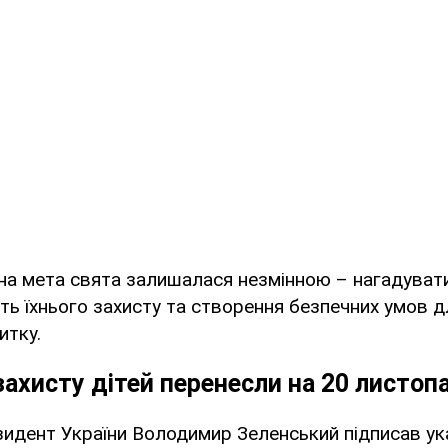
на мета свята залишалася незмінною – нагадуват
ість їхнього захисту та створення безпечних умов д
итку.
ахисту дітей перенесли на 20 листоп
зидент України Володимир Зеленський підписав ук