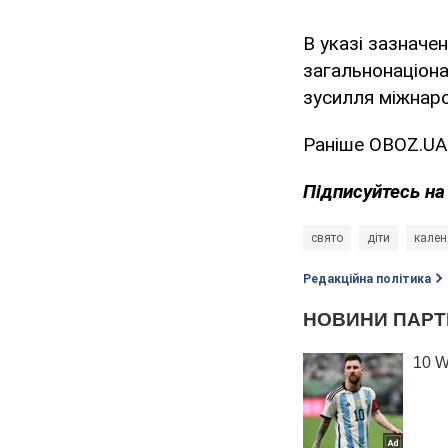
В указі зазначе
загальнонаціона
зусилля міжнарод
Раніше OBOZ.UA
Підписуйтесь н
свято
діти
кален
Редакційна політика