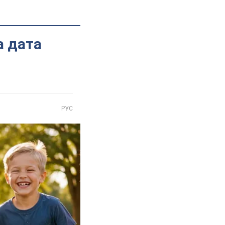
а дата
РУС