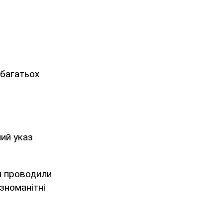
 багатьох
ний указ
ня проводили
ізноманітні