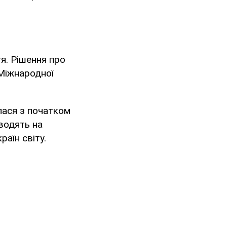
я. Рішення про
 Міжнародної
лася з початком
оводять на
аїн світу.