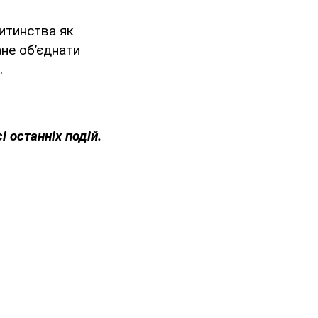
дитинства як
ане об’єднати
.
і останніх подій.