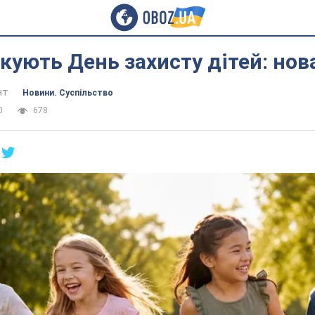
кують День захисту дітей: нов
нт
Новини. Суспільство
0
678