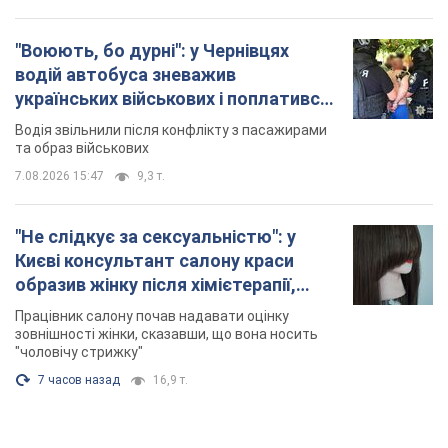
"Воюють, бо дурні": у Чернівцях
водій автобуса зневажив
українських військових і поплатився.
Відео
Водія звільнили після конфлікту з пасажирами
та образ військових
7.08.2026 15:47
9,3 т.
"Не слідкує за сексуальністю": у
Києві консультант салону краси
образив жінку після хімієтерапії,
розгорівся скандал. Фото
Працівник салону почав надавати оцінку
зовнішності жінки, сказавши, що вона носить
"чоловічу стрижку"
7 часов назад
16,9 т.