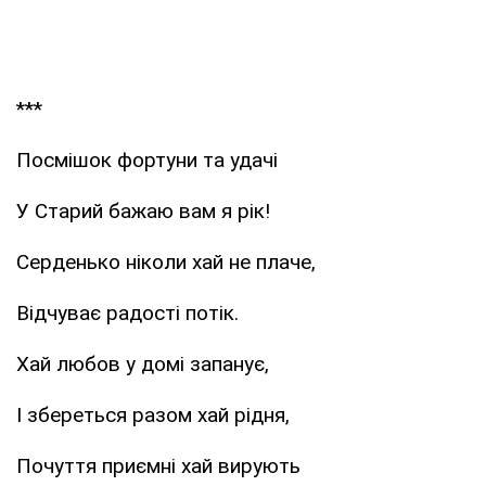
***
Посмішок фортуни та удачі
У Старий бажаю вам я рік!
Серденько ніколи хай не плаче,
Відчуває радості потік.
Хай любов у домі запанує,
І збереться разом хай рідня,
Почуття приємні хай вирують