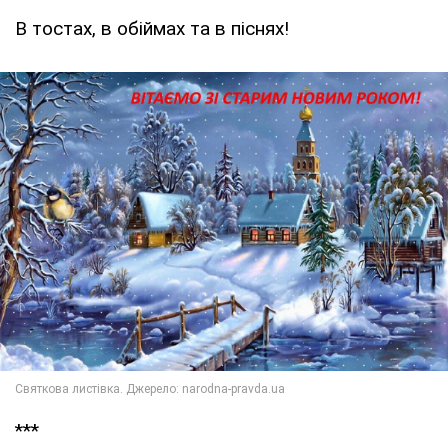
В тостах, в обіймах та в піснях!
***