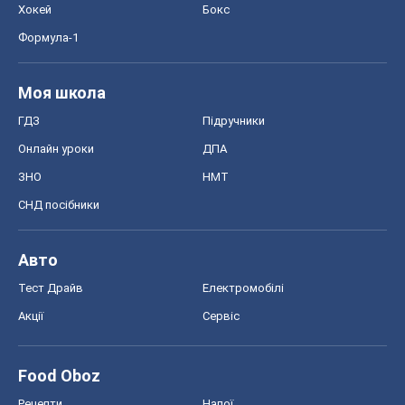
Хокей
Бокс
Формула-1
Моя школа
ГДЗ
Підручники
Онлайн уроки
ДПА
ЗНО
НМТ
СНД посібники
Авто
Тест Драйв
Електромобілі
Акції
Сервіс
Food Oboz
Рецепти
Напої