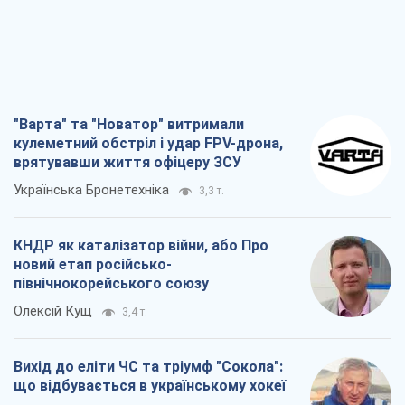
"Варта" та "Новатор" витримали
кулеметний обстріл і удар FPV-дрона,
врятувавши життя офіцеру ЗСУ
Українська Бронетехніка
3,3 т.
КНДР як каталізатор війни, або Про
новий етап російсько-
північнокорейського союзу
Олексій Кущ
3,4 т.
Вихід до еліти ЧС та тріумф "Сокола":
що відбувається в українському хокеї