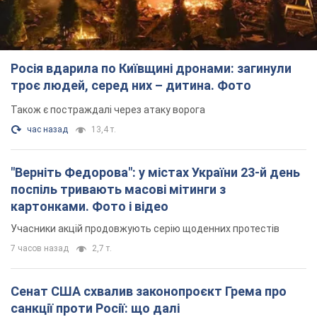
Росія вдарила по Київщині дронами: загинули
троє людей, серед них – дитина. Фото
Також є постраждалі через атаку ворога
час назад
13,4 т.
"Верніть Федорова": у містах України 23-й день
поспіль тривають масові мітинги з
картонками. Фото і відео
Учасники акцій продовжують серію щоденних протестів
7 часов назад
2,7 т.
Сенат США схвалив законопроєкт Грема про
санкції проти Росії: що далі