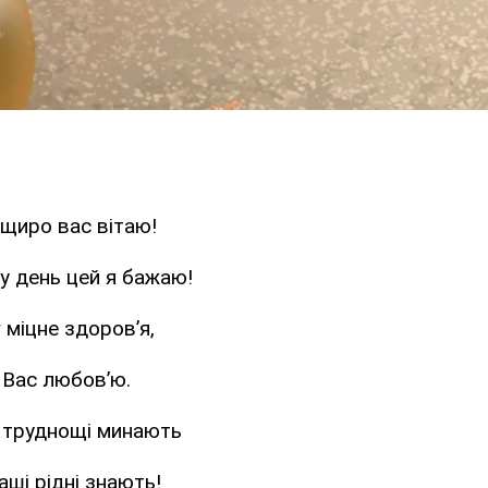
 щиро вас вітаю!
 у день цей я бажаю!
 міцне здоров’я,
 Вас любов’ю.
, труднощі минають
аші рідні знають!