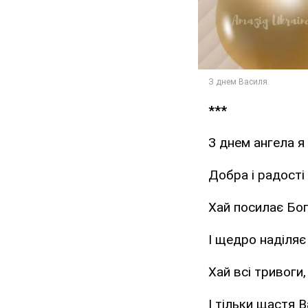
***
З днем ангела я
Добра і радості
Хай посилає Бог
І щедро наділяє
Хай всі тривоги
І тільки щастя В