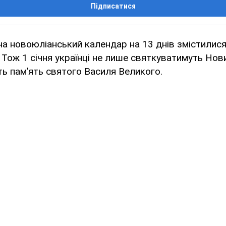
Підписатися
на новоюліанський календар на 13 днів змістилис
 Тож 1 січня українці не лише святкуватимуть Новий
ь пам’ять святого Василя Великого.