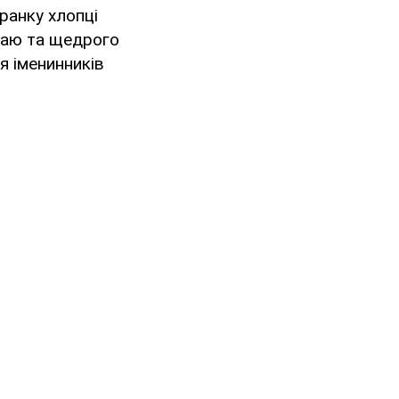
ранку хлопці
ожаю та щедрого
я іменинників