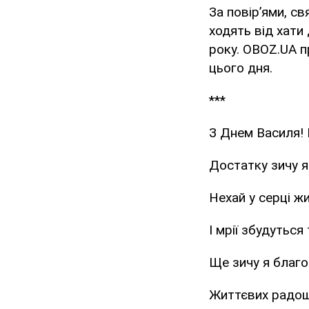
За повір’ями, с
ходять від хати
року. OBOZ.UA п
цього дня.
***
З Днем Василя!
Достатку зичу я 
Нехай у серці жи
І мрії збудуться 
Ще зичу я благо
Життєвих радощ