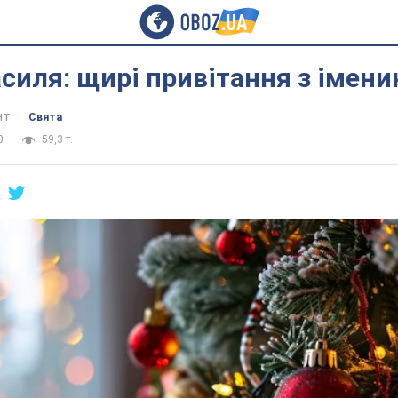
силя: щирі привітання з імен
нт
Свята
0
59,3 т.