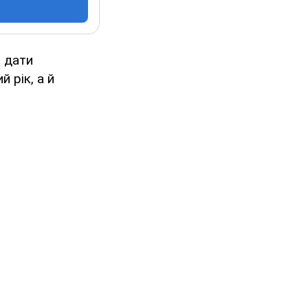
я дати
 рік, а й