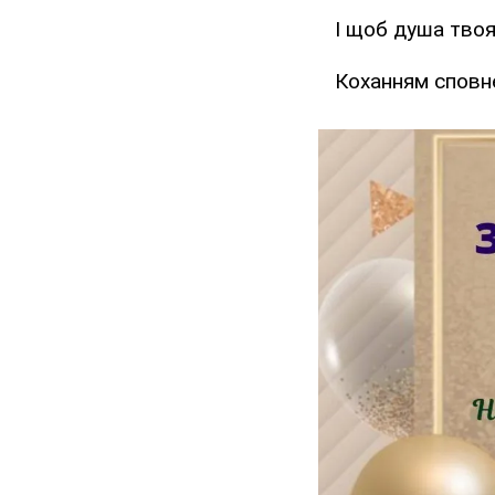
І щоб душа твоя
Коханням сповн