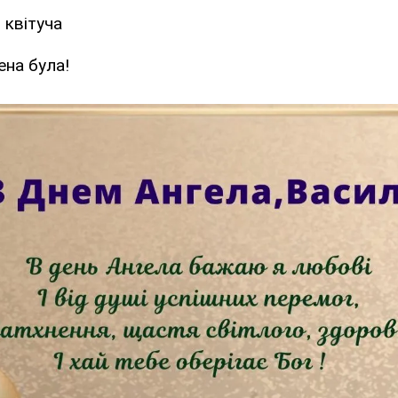
 квітуча
ена була!