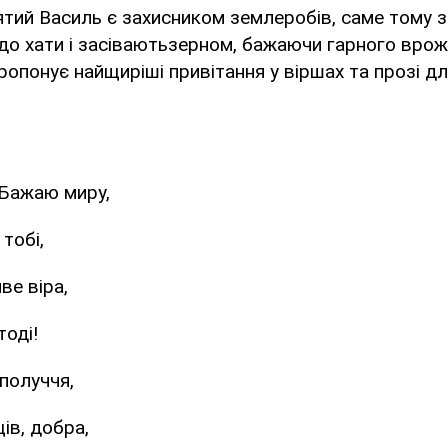
вятий Василь є захисником землеробів, саме тому з
 до хати і засіваютьзерном, бажаючи гарного вр
ропонує найщиріші привітання у віршах та прозі дл
 Бажаю миру,
тобі,
ве віра,
тоді!
получчя,
ів, добра,