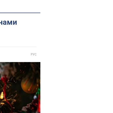
инами
РУС