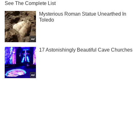
Ми в Telegram! Підписуйся! Читай тільки найкраще!
Підписатись
Підписатись
Новини. Суспільство
Хантавірус на лайнері...
Важливе