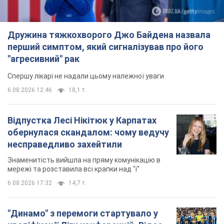
обернулася скандалом: чому ведучу
несправедливо захейтили
Знаменитість вийшла на пряму комунікацію в
мережі та розставила всі крапки над "і"
6.08.2026 17:32
14,7 т.
"Динамо" з перемоги стартувало у
кваліфікації Ліги конференцій. Відео
Матч відбувся в Любліні
11 часов назад
3,0 т.