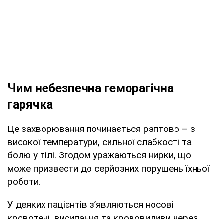
Чим небезпечна геморагічна
гарячка
Це захворювання починається раптово – з
високої температури, сильної слабкості та
болю у тілі. Згодом уражаються нирки, що
може призвести до серйозних порушень їхньої
роботи.
У деяких пацієнтів з’являються носові
кровотечі, висипання та крововиливи через