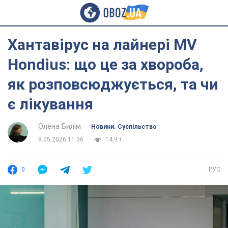
Хантавірус на лайнері MV
Hondius: що це за хвороба,
як розповсюджується, та чи
є лікування
Олена Билім
Новини. Суспільство
8.05.2026 11:36
14,9 т.
0
РУС