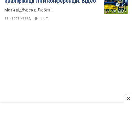
TOP NEWS
"Захист нашого життя": Зеленський про
антибалістику FREYJA, санкції проти Росії й