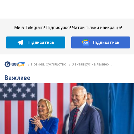
Дружина тяжкохворого Джо Байдена назвала
перший симптом, який сигналізував про його
"агресивний" рак
Спершу лікарі не надали цьому належної уваги
6.08.2026 12:46
18,1 т.
Відпустка Лесі Нікітюк у Карпатах