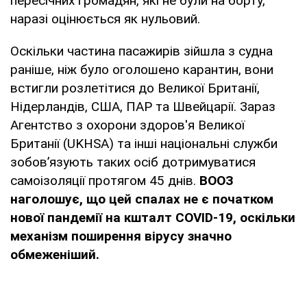
пересічних громадян, які не були на борту,
наразі оцінюється як нульовий.
Оскільки частина пасажирів зійшла з судна
раніше, ніж було оголошено карантин, вони
встигли розлетітися до Великої Британії,
Нідерландів, США, ПАР та Швейцарії. Зараз
Агентство з охорони здоров'я Великої
Британії (UKHSA) та інші національні служби
зобов’язують таких осіб дотримуватися
самоізоляції протягом 45 днів.
ВООЗ
наголошує, що цей спалах не є початком
нової пандемії на кшталт COVID-19, оскільки
механізм поширення вірусу значно
обмеженіший.