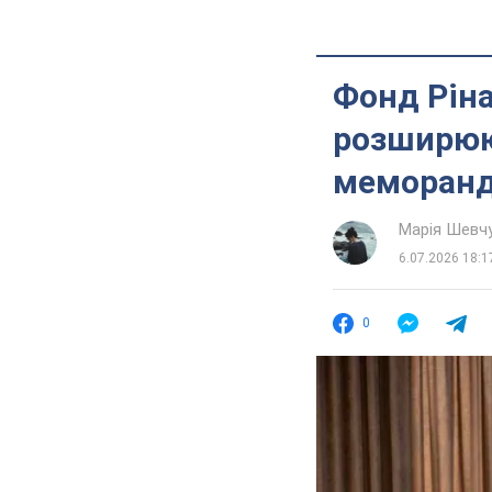
Фонд Ріна
розширюю
меморан
Марія Шевч
6.07.2026 18:1
0