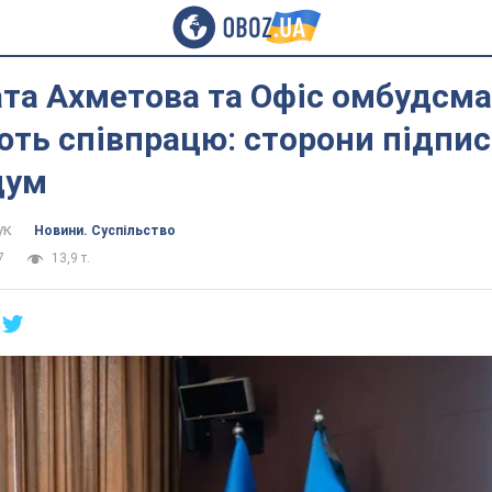
та Ахметова та Офіс омбудсм
ть співпрацю: сторони підпи
дум
ук
Новини. Суспільство
7
13,9 т.