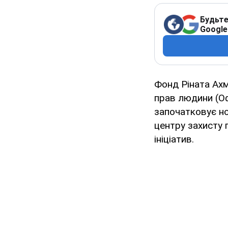
Будьте
Google
Фонд Ріната Ахм
прав людини (О
започатковує но
центру захисту 
ініціатив.