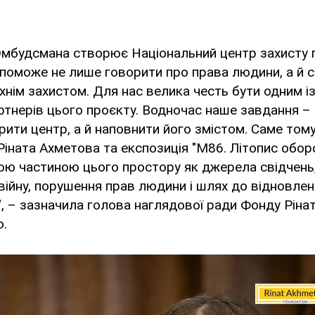
 Омбудсмана створює Національний центр захисту
опоможе не лише говорити про права людини, а й 
хнім захистом. Для нас велика честь бути одним і
ртнерів цього проєкту. Водночас наше завдання –
ити центр, а й наповнити його змістом. Саме том
іната Ахметова та експозиція "М86. Літопис обор
ю частиною цього простору як джерела свідчень, 
війну, порушення прав людини і шлях до відновле
, – зазначила голова наглядової ради Фонду Ріна
о.