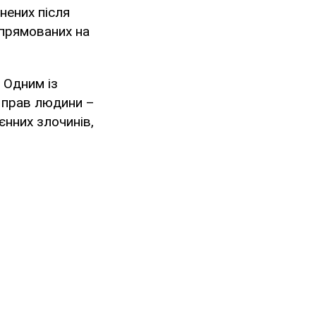
нених після
 спрямованих на
 Одним із
 прав людини –
єнних злочинів,