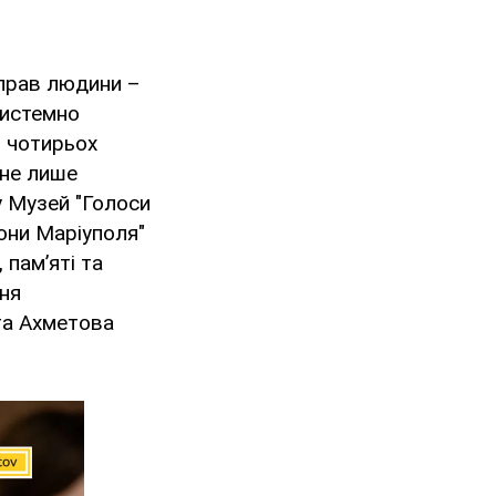
 прав людини –
системно
з чотирьох
 не лише
у Музей "Голоси
они Маріуполя"
пам’яті та
ння
та Ахметова