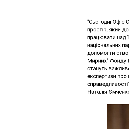
"Сьогодні Офіс
простір, який д
працювати над ї
національних па
допомогти створ
Мирних" Фонду Р
стануть важливо
експертизи про 
справедливості"
Наталія Ємченк