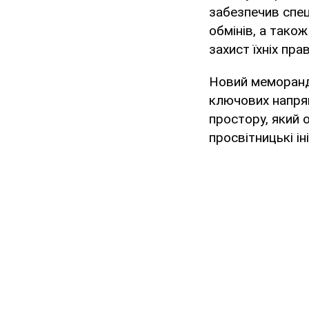
забезпечив спец
обмінів, а також
захист їхніх прав
Новий меморанду
ключових напря
простору, який 
просвітницькі ін