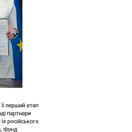
Її перший етап
оді партнери
 із російського
а, Фонд