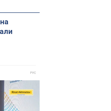
ана
сали
РУС