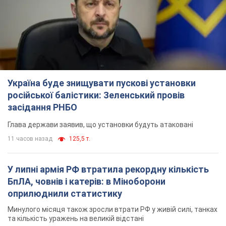
Україна буде знищувати пускові установки
російської балістики: Зеленський провів
засідання РНБО
Глава держави заявив, що установки будуть атаковані
11 часов назад
125,5 т.
У липні армія РФ втратила рекордну кількість
БпЛА, човнів і катерів: в Міноборони
оприлюднили статистику
Минулого місяця також зросли втрати РФ у живій силі, танках
та кількість уражень на великій відстані