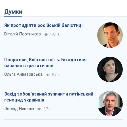
Думки
Як протидіяти російській балістиці
Віталій Портников
14,1 т.
Попри все, Київ вистоїть. Бо здатися
означає втратити все
Ольга Айвазовська
9,7 т.
Захід зобов'язаний зупинити путінський
геноцид українців
Леонід Невзлін
2,7 т.