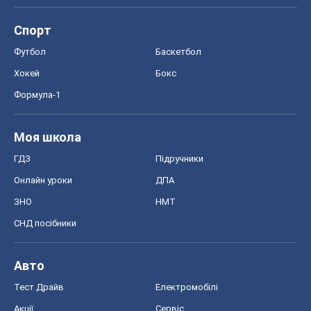
Спорт
Футбол
Баскетбол
Хокей
Бокс
Формула-1
Моя школа
ГДЗ
Підручники
Онлайн уроки
ДПА
ЗНО
НМТ
СНД посібники
Авто
Тест Драйв
Електромобілі
Акції
Сервіс