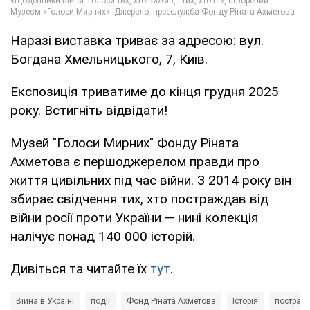
Наразі виставка триває за адресою: вул.
Богдана Хмельницького, 7, Київ.
Експозиція триватиме до кінця грудня 2025
року. Встигніть відвідати!
Музей "Голоси Мирних" Фонду Ріната
Ахметова є першоджерелом правди про
життя цивільних під час війни. З 2014 року він
збирає свідчення тих, хто постраждав від
війни росії проти України — нині колекція
налічує понад 140 000 історій.
Дивіться та читайте їх
тут
.
Війна в Україні
події
Фонд Ріната Ахметова
Історія
постражд