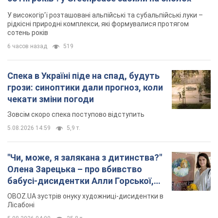
У високогір'ї розташовані альпійські та субальпійські луки –
рідкісні природні комплекси, які формувалися протягом
сотень років
6 часов назад
519
Спека в Україні піде на спад, будуть
грози: синоптики дали прогноз, коли
чекати зміни погоди
Зовсім скоро спека поступово відступить
5.08.2026 14:59
5,9 т.
"Чи, може, я залякана з дитинства?"
Олена Зарецька – про вбивство
бабусі-дисидентки Алли Горської,
критику Дмитра Стуса та втечу в
OBOZ.UA зустрів онуку художниці-дисидентки в
Португалію з 5 дітьми
Лісабоні