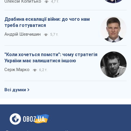
Олексій Копитько
4,7 т.
Драбина ескалації війни: до чого нам
треба готуватися
Андрій Шевчишин
5,7 т.
"Коли хочеться помсти": чому стратегія
України має залишатися іншою
Серж Марко
6,2 т.
Всі думки