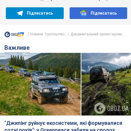
Підписатись
Підписатись
Новини. Суспільство
Документальний проєкт музею...
Важливе
"Джипінг руйнує екосистеми, які формувалися
сотні років": у Greenpeace забили на сполох