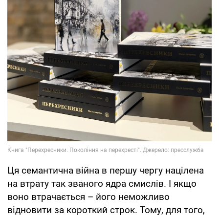
Ця семантична війна в першу чергу націлена
на втрату так званого ядра смислів. І якщо
воно втрачається – його неможливо
відновити за короткий строк. Тому, для того,