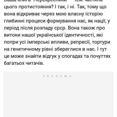
цього протистояння? І так, і ні. Так, тому що
вона відкриває через мою власну історію
глибинні процеси формування нас, як нації, у
період після розпаду срср. Вона також про
витоки нашої української ідентичності, які
попри усі імперські впливи, репресії, тортури
на генетичному рівні збереглися в нас. І тут
це може знайти відгук у спогадах та почуттях
багатьох читачів.