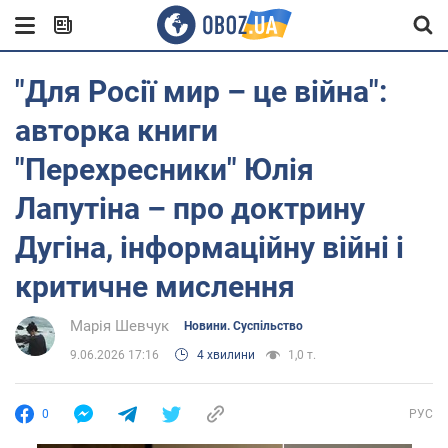
"Для Росії мир – це війна":
авторка книги
"Перехресники" Юлія
Лапутіна – про доктрину
Дугіна, інформаційну війні і
критичне мислення
Марія Шевчук
Новини. Суспільство
9.06.2026 17:16
4 хвилини
1,0 т.
0
РУС