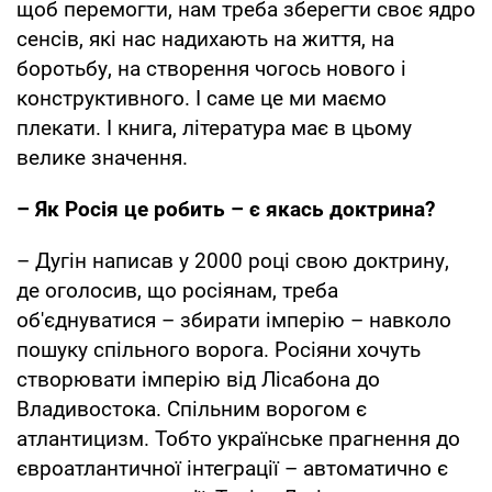
щоб перемогти, нам треба зберегти своє ядро
сенсів, які нас надихають на життя, на
боротьбу, на створення чогось нового і
конструктивного. І саме це ми маємо
плекати. І книга, література має в цьому
велике значення.
– Як Росія це робить – є якась доктрина?
– Дугін написав у 2000 році свою доктрину,
де оголосив, що росіянам, треба
об'єднуватися – збирати імперію – навколо
пошуку спільного ворога. Росіяни хочуть
створювати імперію від Лісабона до
Владивостока. Спільним ворогом є
атлантицизм. Тобто українське прагнення до
євроатлантичної інтеграції – автоматично є