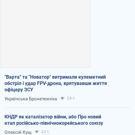
"Варта" та "Новатор" витримали кулеметний
обстріл і удар FPV-дрона, врятувавши життя
офіцеру ЗСУ
Українська Бронетехніка
2,0 т.
КНДР як каталізатор війни, або Про новий
етап російсько-північнокорейського союзу
Олексій Кущ
2,2 т.