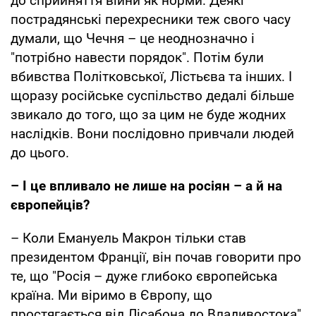
до сприйняття війни як норми. Деякі
пострадянські перехресники теж свого часу
думали, що Чечня – це неоднозначно і
"потрібно навести порядок". Потім були
вбивства Політковської, Лістьєва та інших. І
щоразу російське суспільство дедалі більше
звикало до того, що за цим не буде жодних
наслідків. Вони послідовно привчали людей
до цього.
– І це впливало не лише на росіян – а й на
європейців?
– Коли Емануель Макрон тільки став
президентом Франції, він почав говорити про
те, що "Росія – дуже глибоко європейська
країна. Ми віримо в Європу, що
простягається від Лісабона до Владивостока".