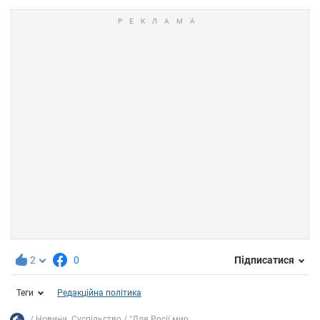
2
0
Підписатися
Теги
Редакційна політика
Новини. Суспільство
"Для Росії мир...