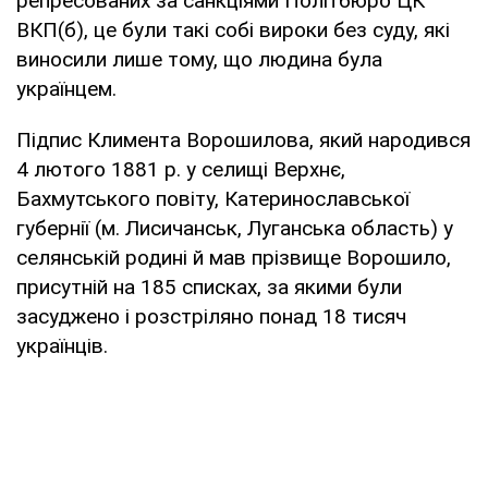
репресованих за санкціями Політбюро ЦК
ВКП(б), це були такі собі вироки без суду, які
виносили лише тому, що людина була
українцем.
Підпис Климента Ворошилова, який народився
4 лютого 1881 р. у селищі Верхнє,
Бахмутського повіту, Катеринославської
губернії (м. Лисичанськ, Луганська область) у
селянській родині й мав прізвище Ворошило,
присутній на 185 списках, за якими були
засуджено і розстріляно понад 18 тисяч
українців.