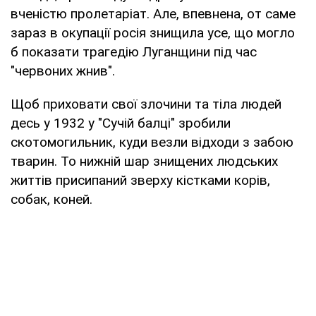
вченістю пролетаріат. Але, впевнена, от саме
зараз в окупації росія знищила усе, що могло
б показати трагедію Луганщини під час
"червоних жнив".
Щоб приховати свої злочини та тіла людей
десь у 1932 у "Сучій балці" зробили
скотомогильник, куди везли відходи з забою
тварин. То нижній шар знищених людських
життів присипаний зверху кістками корів,
собак, коней.