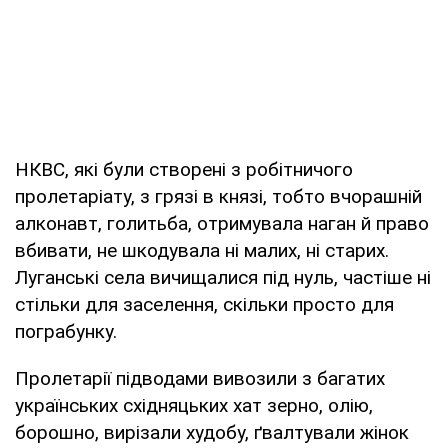
НКВС, які були створені з робітничого
пролетаріату, з грязі в князі, тобто вчорашній
алконавт, голитьба, отримувала наган й право
вбивати, не шкодувала ні малих, ні старих.
Луганські села вичищалися під нуль, частіше ні
стільки для заселення, скільки просто для
пограбунку.
Пролетарії підводами вивозили з багатих
українських східняцьких хат зерно, олію,
борошно, вирізали худобу, ґвалтували жінок