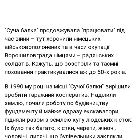
"Суча балка" продовжувала "працювати" під
час війни – тут хоронили німецьких
військовополонених та в часи окупації
Ворошиловграда німцями – радянських
солдатів. Кажуть, що розстріли та таємні
поховання практикувалися аж до 50-х років.
В 1990 му році на місці "Сучої балки" вирішили
зробити гаражний кооператив. Наділили
землю, почали роботу по будівництву
фундаменту й майже одразу екскаватори
підняли разом з землею купу людських кісток.
Їх було так багато, кістки, черепи, жіночі,
чоловічі, дитячі, що будівельники заклякли.