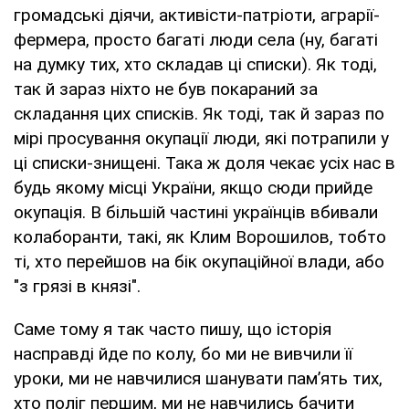
громадські діячи, активісти-патріоти, аграрії-
фермера, просто багаті люди села (ну, багаті
на думку тих, хто складав ці списки). Як тоді,
так й зараз ніхто не був покараний за
складання цих списків. Як тоді, так й зараз по
мірі просування окупації люди, які потрапили у
ці списки-знищені. Така ж доля чекає усіх нас в
будь якому місці України, якщо сюди прийде
окупація. В більшій частині українців вбивали
колаборанти, такі, як Клим Ворошилов, тобто
ті, хто перейшов на бік окупаційної влади, або
"з грязі в князі".
Саме тому я так часто пишу, що історія
насправді йде по колу, бо ми не вивчили її
уроки, ми не навчилися шанувати пам’ять тих,
хто поліг першим, ми не навчились бачити