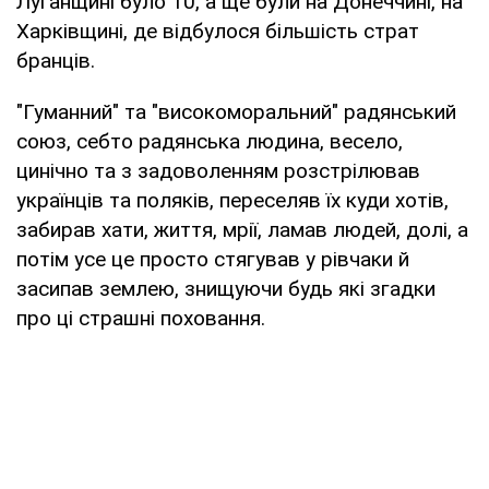
Луганщині було 10, а ще були на Донеччині, на
Харківщині, де відбулося більшість страт
бранців.
"Гуманний" та "високоморальний" радянський
союз, себто радянська людина, весело,
цинічно та з задоволенням розстрілював
українців та поляків, переселяв їх куди хотів,
забирав хати, життя, мрії, ламав людей, долі, а
потім усе це просто стягував у рівчаки й
засипав землею, знищуючи будь які згадки
про ці страшні поховання.