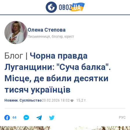
Олена Степова
Письменниця, блогер, юрист
Блог |
Чорна правда
Луганщини: "Суча балка".
Місце, де вбили десятки
тисяч українців
Новини. Суспільство
20.02.2026 18:02
15,2 т.
44
РУС