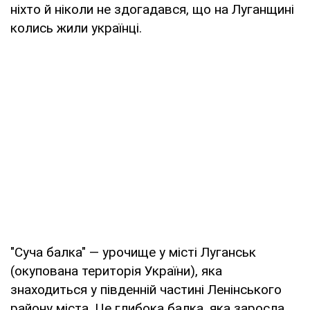
ніхто й ніколи не здогадався, що на Луганщині
колись жили українці.
"Суча балка" — урочище у місті Луганськ
(окупована територія України), яка
знаходиться у південній частині Ленінського
району міста. Це глибока балка, яка заросла