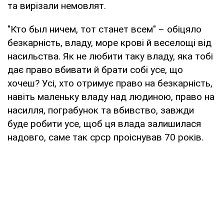
та вирізали немовлят.
"Кто был ничем, тот станет всем" – обіцяло
безкарність, владу, море крові й веселощі від
насильства. Як не любити таку владу, яка тобі
дає право вбивати й брати собі усе, що
хочеш? Усі, хто отримує право на безкарність,
навіть маленьку владу над людиною, право на
насилля, пограбунок та вбивство, завжди
буде робити усе, щоб ця влада залишилася
надовго, саме так срср проіснував 70 років.