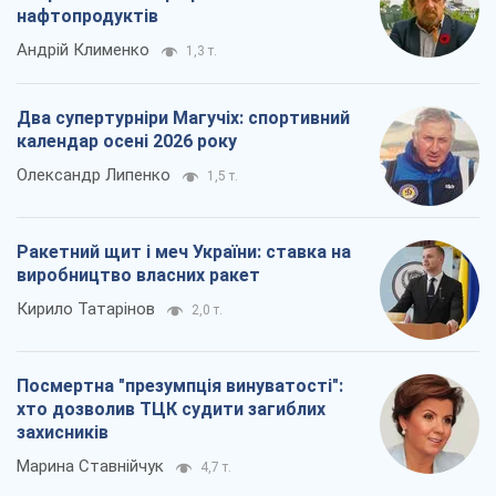
нафтопродуктів
Андрій Клименко
1,3 т.
Два супертурніри Магучіх: спортивний
календар осені 2026 року
Олександр Липенко
1,5 т.
Ракетний щит і меч України: ставка на
виробництво власних ракет
Кирило Татарінов
2,0 т.
Посмертна "презумпція винуватості":
хто дозволив ТЦК судити загиблих
захисників
Марина Ставнійчук
4,7 т.