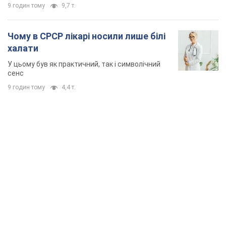
9 годин тому
9,7 т.
Чому в СРСР лікарі носили лише білі
халати
У цьому був як практичний, так і символічний
сенс
9 годин тому
4,4 т.