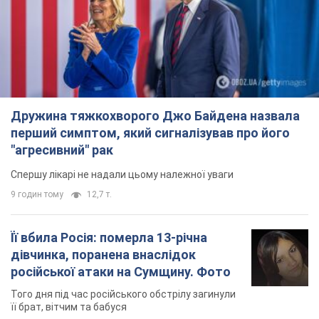
Дружина тяжкохворого Джо Байдена назвала
перший симптом, який сигналізував про його
"агресивний" рак
Спершу лікарі не надали цьому належної уваги
9 годин тому
12,7 т.
Її вбила Росія: померла 13-річна
дівчинка, поранена внаслідок
російської атаки на Сумщину. Фото
Того дня під час російського обстрілу загинули
її брат, вітчим та бабуся