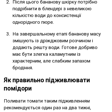
Після цього бананову шкірку потрібно
подрібнити в блендері з невеликою
кількістю води до консистенції
однорідного пюре.
На завершальному етапі бананову масу
змішують із дріжджовим розчином і
додають решту води. Готове добриво
має бути злегка каламутним із
характерним, але слабким запахом
бродіння.
Як правильно підживлювати
помідори
Поливати томати таким підживленням
рекомендується один раз на два тижні,