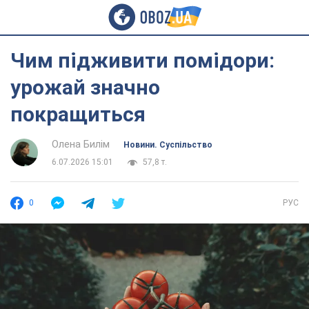
Чим підживити помідори:
урожай значно
покращиться
Олена Билім
Новини. Суспільство
6.07.2026 15:01
57,8 т.
0
РУС