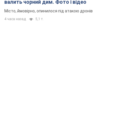
валить чорний дим. Фото і відео
Місто, ймовірно, опинилося під атакою дронів
4 часа назад
5,1 т.