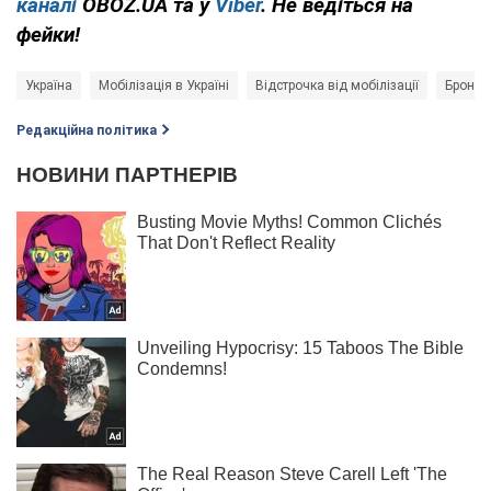
каналі
OBOZ.UA та у
Viber
. Не ведіться на
фейки!
Україна
Мобілізація в Україні
Відстрочка від мобілізації
Бронюв
Редакційна політика