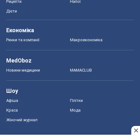
Рецепти
Напої
Дієти
Економіка
Ринки та компанії
Макроекономіка
MedOboz
Новини медицини
MAMACLUB
Шоу
Афіша
Плітки
Краса
Мода
Жіночий журнал