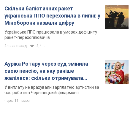
Скільки балістичних ракет
українська ППО перехопила в липні: у
Міноборони назвали цифру
Українська ППО працювала в умовах дефіциту
ракет-перехоплювачів
2 часа назад
5,4 т.
Ауріка Ротару через суд змінила
свою пенсію, на яку раніше
жалілася: скільки отримувала
співачка
У виплату не врахували зарплатню артистки за
час роботи в Чернівецькій філармонії
через 11 часов