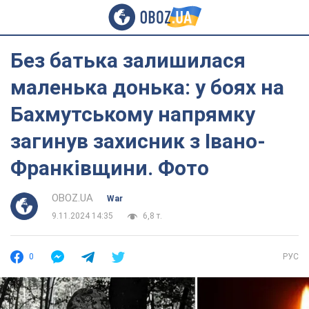
Без батька залишилася
маленька донька: у боях на
Бахмутському напрямку
загинув захисник з Івано-
Франківщини. Фото
OBOZ.UA
War
9.11.2024 14:35
6,8 т.
0
РУС