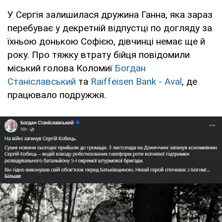
У Сергія залишилася дружина Ганна, яка зараз
перебуває у декретній відпустці по догляду за
їхньою донькою Софією, дівчинці немає ще й
року. Про тяжку втрату бійця повідомили
міський голова Коломиї
Богдан
Станіславський
та
Raiffeisen Bank - Aval
, де
працювало подружжя.