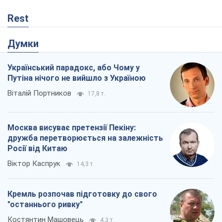
Rest
Думки
Український парадокс, або Чому у
Путіна нічого не вийшло з Україною
Віталій Портников
17,8 т.
Москва висуває претензії Пекіну:
дружба перетворюється на залежність
Росії від Китаю
Віктор Каспрук
14,3 т.
Кремль розпочав підготовку до свого
"останнього ривку"
Костянтин Машовець
4,3 т.