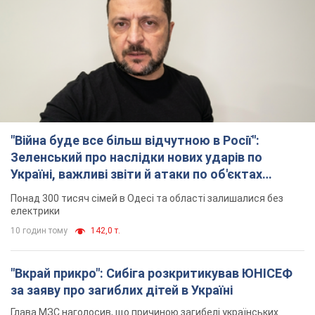
"Війна буде все більш відчутною в Росії":
Зеленський про наслідки нових ударів по
Україні, важливі звіти й атаки по об'єктах
ворога. Відео
Понад 300 тисяч сімей в Одесі та області залишалися без
електрики
10 годин тому
142,0 т.
"Вкрай прикро": Сибіга розкритикував ЮНІСЕФ
за заяву про загиблих дітей в Україні
Глава МЗС наголосив, що причиною загибелі українських