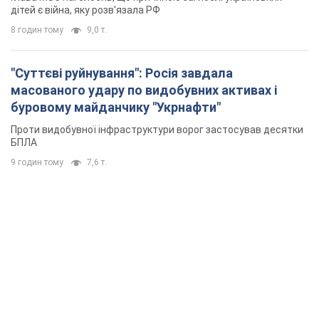
дітей є війна, яку розв'язала РФ
8 годин тому
9,0 т.
"Суттєві руйнування": Росія завдала
масованого удару по видобувних активах і
буровому майданчику "Укрнафти"
Проти видобувної інфраструктури ворог застосував десятки
БПЛА
9 годин тому
7,6 т.