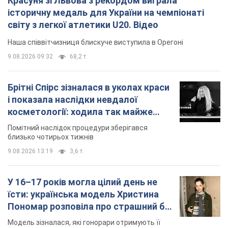
Красуня зі Львова з рекордом виграла
історичну медаль для України на чемпіонаті
світу з легкої атлетики U20. Відео
Наша співвітчизниця блискуче виступила в Орегоні
9.08.2026 09:32
68,2 т.
Брітні Спірс зізналася в уколах краси
і показала наслідки невдалої
косметології: ходила так майже
місяць
Помітний наслідок процедури зберігався
близько чотирьох тижнів
9.08.2026 13:19
3,6 т.
У 16–17 років могла цілий день не
їсти: українська модель Христина
Пономар розповіла про страшний бік
модельної кар’єри
Модель зізналася, які гонорари отримують її