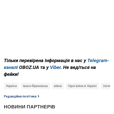
Тільки перевірена інформація в нас у
Telegram-
каналі
OBOZ.UA та у
Viber
. Не ведіться на
фейки!
Україна
Івано-Франківськ
війна
Герої війни в Україні
Загибел
Редакційна політика