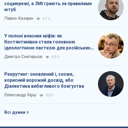
соцмережі, а ЗМІ грають за правилами
ютуб
Павло Казарін
3,1 т.
У полоні власних міфів: як
Костянтинівка стала головною
ідеологічною пасткою для російських
окупантів
Дмитро Снєгирьов
6,5 т.
Рекрутинг: оновлений і, схоже,
корисний ворожий досвід, або
Діалектика вибагливого боягузтва
Олександр Кірш
5,5 т.
Всі думки