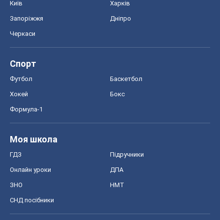
Київ
Харків
Запоріжжя
Дніпро
Черкаси
Спорт
Футбол
Баскетбол
Хокей
Бокс
Формула-1
Моя школа
ГДЗ
Підручники
Онлайн уроки
ДПА
ЗНО
НМТ
СНД посібники