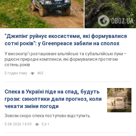
"Джипінг руйнує екосистеми, які формувалися
сотні років": у Greenpeace забили на сполох
У високогір'ї розташовані альпійські та субальпійські луки –
рідкісні природні комплекси, які формувалися протягом
сотень років
5 годин тому
465
Спека в Україні піде на спад, будуть
грози: синоптики дали прогноз, коли
чекати зміни погоди
Зовсім скоро спека поступово відступить
5.08.2026 14:59
5,6 т.