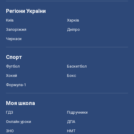
Регіони України
Київ
Харків
Запоріжжя
Дніпро
Черкаси
Спорт
Футбол
Баскетбол
Хокей
Бокс
Формула-1
Моя школа
ГДЗ
Підручники
Онлайн уроки
ДПА
ЗНО
НМТ