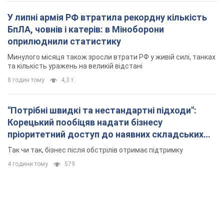
У липні армія РФ втратила рекордну кількість
БпЛА, човнів і катерів: в Міноборони
оприлюднили статистику
Минулого місяця також зросли втрати РФ у живій силі, танках
та кількість уражень на великій відстані
8 годин тому
4,3 т.
"Потрібні швидкі та нестандартні підходи":
Корецький пообіцяв надати бізнесу
пріоритетний доступ до наявних складських
приміщень
Так чи так, бізнес після обстрілів отримає підтримку
4 години тому
579