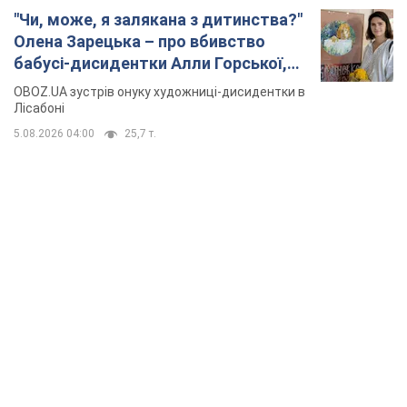
"Чи, може, я залякана з дитинства?"
Олена Зарецька – про вбивство
бабусі-дисидентки Алли Горської,
критику Дмитра Стуса та втечу в
OBOZ.UA зустрів онуку художниці-дисидентки в
Португалію з 5 дітьми
Лісабоні
5.08.2026 04:00
25,7 т.