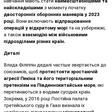
навчання мають стати
наймасштабнішими та
найскладнішими
з моменту початку
двосторонніх оборонних маневрів у 2023
році.
Вони включають
відпрацювання
операцій у відкритому морі
та на узбережжі,
а також
взаємодію між військовими
підрозділами різних країн.
Деталі
Влада Філіппін дедалі частіше звертається до
союзників, щоб
протистояти зростаючій
агресії Пекіна та його територіальним
претензіям на Південнокитайське море
, які
перетинаються з водами сусідніх країн.
Зокрема, у 2016 році Постійна палата
третейського суду в Гаазі визнала їх