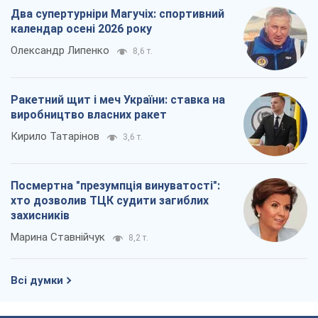
Два супертурніри Магучіх: спортивний
календар осені 2026 року
Олександр Липенко
8,6 т.
Ракетний щит і меч України: ставка на
виробництво власних ракет
Кирило Татарінов
3,6 т.
Посмертна "презумпція винуватості":
хто дозволив ТЦК судити загиблих
захисників
Марина Ставнійчук
8,2 т.
Всі думки