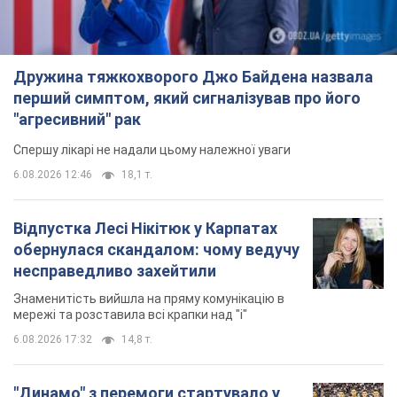
Дружина тяжкохворого Джо Байдена назвала
перший симптом, який сигналізував про його
"агресивний" рак
Спершу лікарі не надали цьому належної уваги
6.08.2026 12:46
18,1 т.
Відпустка Лесі Нікітюк у Карпатах
обернулася скандалом: чому ведучу
несправедливо захейтили
Знаменитість вийшла на пряму комунікацію в
мережі та розставила всі крапки над "і"
6.08.2026 17:32
14,8 т.
"Динамо" з перемоги стартувало у