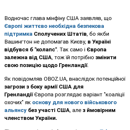
Водночас глава мінфіну США заявляв, що
Європі життєво необхідна безпекова
підтримка
Сполучених Штатів
, бо якби
Вашингтон не допомагав Києву,
в Україні
відбувся б "колапс"
. Так само і
Європа
залежна від США
, тож їй потрібно
змінити
свою позицію щодо Гренландії
.
Як повідомляв OBOZ.UA, внаслідок потенційної
загрози з боку армії США для
Гренландії
Європа розглядає варіант "коаліції
охочих" як
основу для нового військового
альянсу
без участі США
, але
з ймовірним
членством України.