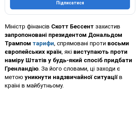
Підписатися
Міністр фінансів
Скотт Бессент
захистив
запропоновані президентом Дональдом
Трампом
тарифи
, спрямовані проти
восьми
європейських країн
, які
виступають проти
наміру Штатів у будь-який спосіб придбати
Гренландію
. За його словами, ці заходи є
метою
уникнути надзвичайної ситуації
в
країні в майбутньому.