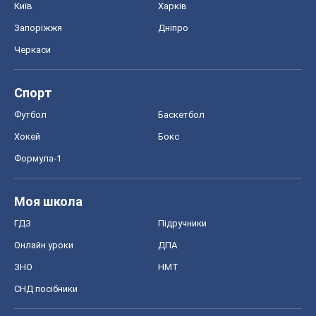
Київ
Харків
Запоріжжя
Дніпро
Черкаси
Спорт
Футбол
Баскетбол
Хокей
Бокс
Формула-1
Моя школа
ГДЗ
Підручники
Онлайн уроки
ДПА
ЗНО
НМТ
СНД посібники