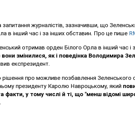
а запитання журналістів, зазначивши, що Зеленсь
ла в інший час і за інших обставин. Про це пише
R
нський отримав орден Білого Орла в інший час і з
 вони змінилися, як і поведінка Володимира Зе
явив експрезидент.
що рішення про можливе позбавлення Зеленського 
ньому президенту Каролю Навроцькому, який
пов
а факти, у тому числі й ті, що "менш відомі шир
.