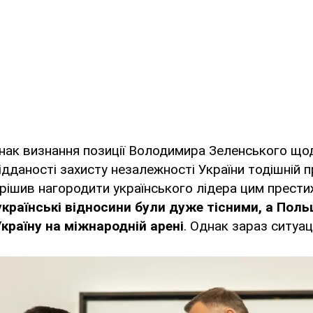
знак визнання позиції Володимира Зеленського що
 відданості захисту незалежності України тодішній 
рішив нагородити українського лідера цим прест
українські відносини були дуже тісними, а Пол
країну на міжнародній арені
. Однак зараз ситуац