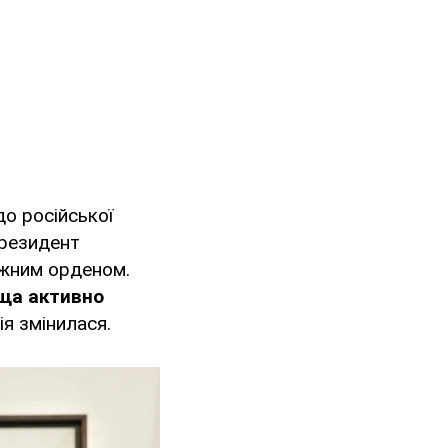
до російської
президент
ижним орденом.
ьща активно
ія змінилася.