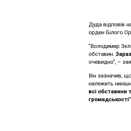
Дуда відповів н
орден Білого Ор
"Володимир Зеле
обставин.
Зараз
очевидно", – за
Він зазначив, 
належить ниніш
всі обставини т
громадськості"