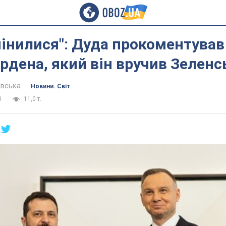
інилися": Дуда прокоментував
рдена, який він вручив Зелен
евська
Новини. Світ
1
11,0 т.