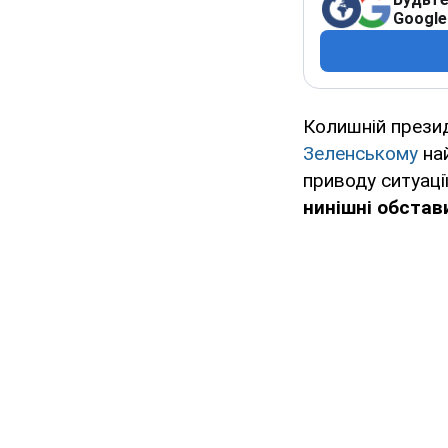
Google
Колишній прези
Зеленському
най
приводу ситуації
нинішні обстав