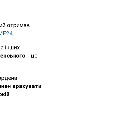
кий отримав
MF24
.
а інших
ленського
. І це
ордена
инен врахувати
окій