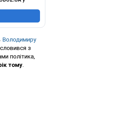
в
Володимиру
исловився з
ами політика,
рік тому
.