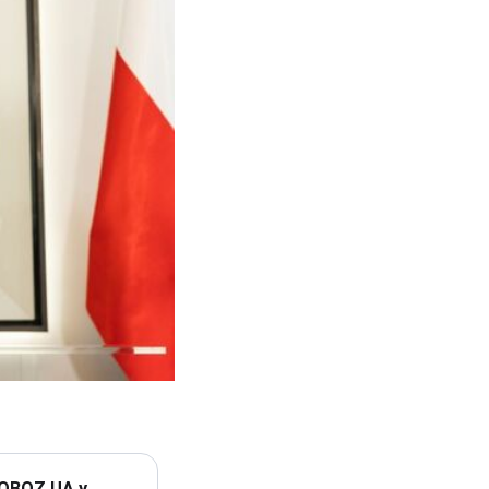
 OBOZ.UA у