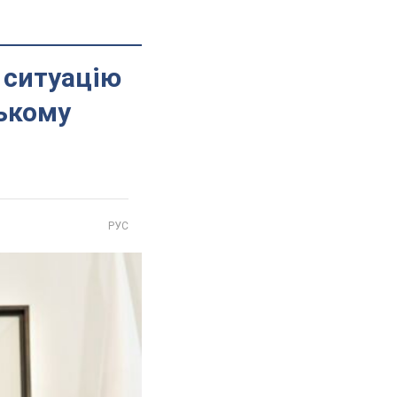
 ситуацію
ському
РУС