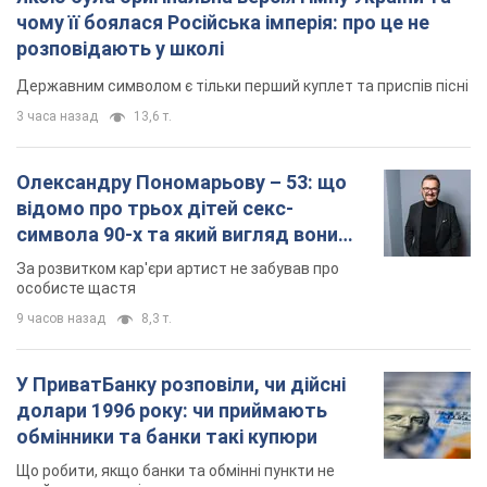
чому її боялася Російська імперія: про це не
розповідають у школі
Державним символом є тільки перший куплет та приспів пісні
3 часа назад
13,6 т.
Олександру Пономарьову – 53: що
відомо про трьох дітей секс-
символа 90-х та який вигляд вони
мають
За розвитком кар'єри артист не забував про
особисте щастя
9 часов назад
8,3 т.
У ПриватБанку розповіли, чи дійсні
долари 1996 року: чи приймають
обмінники та банки такі купюри
Що робити, якщо банки та обмінні пункти не