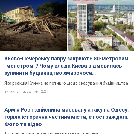
Києво-Печерську лавру закриють 80-метровим
"монстром"? Чому влада Києва відмовилась
зупиняти будівництво хмарочоса
"московського вірянина"
Яка реакція Кличка на петицію щодо скасування будівництва
37 минут назад
2,2 т.
Армія Росії здійснила масовану атаку на Одесу:
горіла історична частина міста, є постраждалі.
Фото та відео
Для терору ворог застосував ракети та дрони