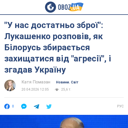
"У нас достатньо зброї":
Лукашенко розповів, як
Білорусь збирається
захищатися від "агресії", і
згадав Україну
Катя Помазан
Новини. Світ
20.04.2026 12:05
25,6 т.
0
РУС