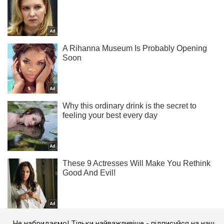
Не набридаємо! Тільки найважливіше - підписуйся на наш