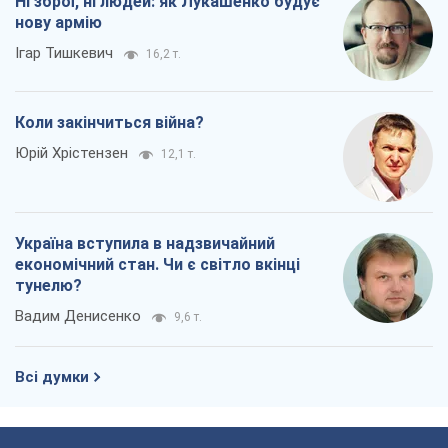
Ні зброї, ні людей: як Лукашенко будує
нову армію
Ігар Тишкевич
16,2 т.
Коли закінчиться війна?
Юрій Хрістензен
12,1 т.
Україна вступила в надзвичайний
економічний стан. Чи є світло вкінці
тунелю?
Вадим Денисенко
9,6 т.
Всі думки