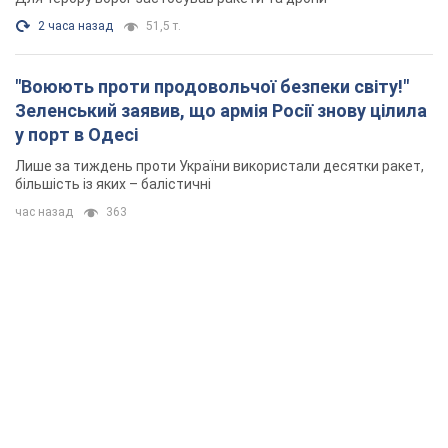
2 часа назад
51,5 т.
"Воюють проти продовольчої безпеки світу!"
Зеленський заявив, що армія Росії знову цілила
у порт в Одесі
Лише за тиждень проти України використали десятки ракет,
більшість із яких – балістичні
час назад
363