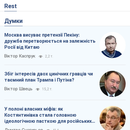
Rest
Думки
Москва висуває претензії Пекіну:
дружба перетворюється на залежність
Росії від Китаю
Віктор Каспрук
2,2 т.
Збіг інтересів двох цинічних гравців чи
таємний план Трампа і Путіна?
Віктор Швець
15,2 т.
У полоні власних міфів: як
Костянтинівка стала головною
ідеологічною пасткою для російських
окупантів
Дмитро Снєгирьов