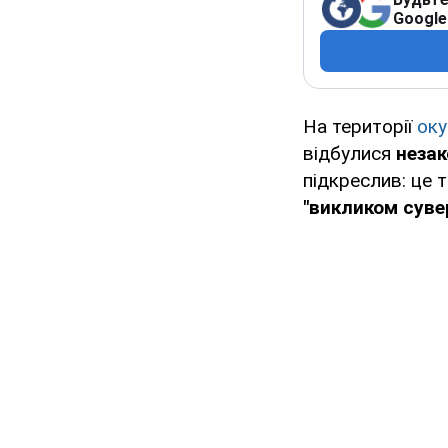
Google
На території
оку
відбулися
незак
підкреслив: це 
"викликом сувер