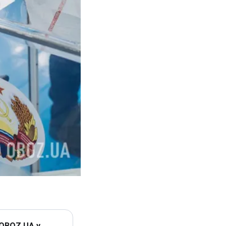
 OBOZ.UA у