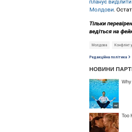
планує виділити
Молдови
. Оста
Тільки перевіре
ведіться на фей
Молдова
Конфлікт у
Редакційна політика