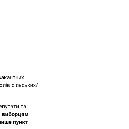
вакантних
олів сільських/
епутати та
зі виборцям
лише пункт