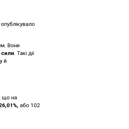
 опублікувало
ем. Вони
 сили
. Такі дії
у й
, що на
26,01%,
або 102