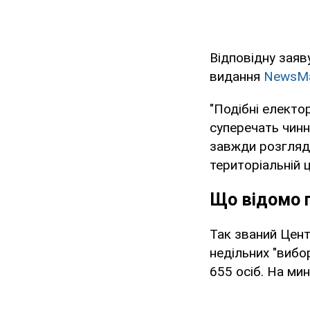
Відповідну заяв
видання
NewsMa
"Подібні електо
суперечать чин
завжди розгляда
територіальній 
Що відомо п
Так званий Цент
недільних "вибо
655 осіб. На мин