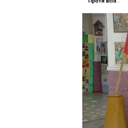
"Проти всіх"
.