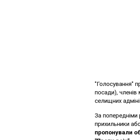
"Голосування" п
посади), членів 
селищних адміні
За попередніми 
прихильники або
пропонували об