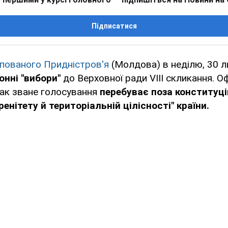
Підписатися
пованого Придністров'я
(Молдова) в неділю, 30 л
онні "вибори"
до Верховної ради VIII скликання. О
так зване голосування
перебуває поза конституці
енітету й територіальній цілісності" країни.