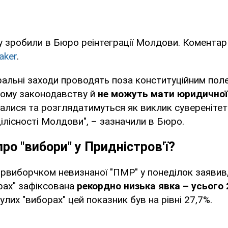
у зробили в Бюро реінтеграції Молдови. Коментар
ker
.
ральні заходи проводять поза конституційним пол
ному законодавству й
не можуть мати юридичної
лися та розглядатимуться як виклик суверенітет
цілісності Молдови", – зазначили в Бюро.
ро "вибори" у Придністров'ї?
рвиборчком невизнаної "ПМР" у понеділок заявив
рах" зафіксована
рекордно низька явка – усього 
улих "виборах" цей показник був на рівні 27,7%.