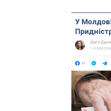
У Молдові
Придністр
Дар'я Дуро
1.12.2025 23:5
21