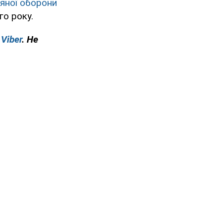
ряної оборони
го року.
у
Viber
. Не