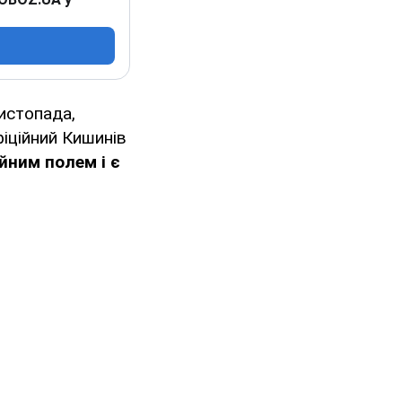
истопада,
фіційний Кишинів
йним полем і є