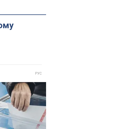
ому
РУС