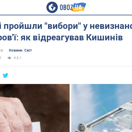
 пройшли "вибори" у невизнан
ов'ї: як відреагував Кишинів
ва
Новини. Світ
0
6,6 т.