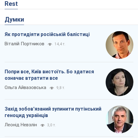
Rest
Думки
Як протидіяти російській балістиці
Віталій Портников
14,4 т.
Попри все, Київ вистоїть. Бо здатися
означає втратити все
Ольга Айвазовська
9,8 т.
Захід зобов'язаний зупинити путінський
геноцид українців
Леонід Невзлін
3,0 т.