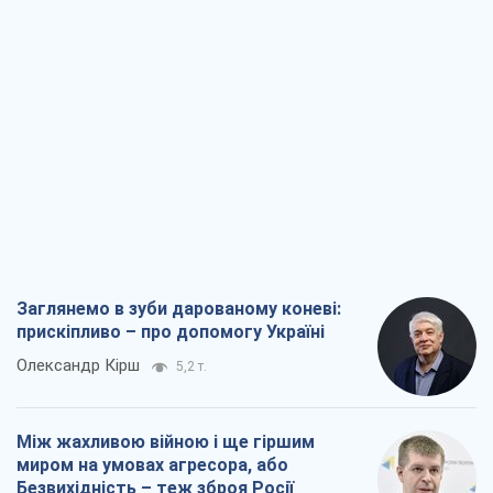
Заглянемо в зуби дарованому коневі:
прискіпливо – про допомогу Україні
Олександр Кірш
5,2 т.
Між жахливою війною і ще гіршим
миром на умовах агресора, або
Безвихідність – теж зброя Росії