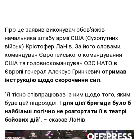
Про це заявив виконувач обов’язків
начальника штабу армії США (Сухопутних
військ) Крістофер ЛаНів. За його словами,
командувач Європейського командування
США та головнокомандувач ОЗС НАТО в
Європі генерал Алексус Гринкевич
отримав
інструкцію щодо скорочення сил
.
"Я тісно співпрацював із ним щодо того, яким
буде цей підрозділ. І
для цієї бригади було б
найбільш логічно не розгортати її в театрі
бойових дій
", – сказав ЛаНів.