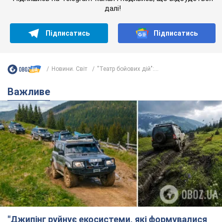
далі!
Підписатись
Підписатись
Новини. Світ
"Театр бойових дій":...
Важливе
"Джипінг руйнує екосистеми, які формувалися