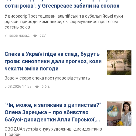
сотні років": у Greenpeace забили на сполох
У високогір'ї розташовані альпійські та субальпійські луки –
рідкісні природні комплекси, які формувалися протягом
сотень років
7 часов назад
627
Спека в Україні піде на спад, будуть
грози: синоптики дали прогноз, коли
чекати зміни погоди
Зовсім скоро спека поступово відступить
5.08.2026 14:59
6,6 т.
"Чи, може, я залякана з дитинства?"
Олена Зарецька – про вбивство
бабусі-дисидентки Алли Горської,
критику Дмитра Стуса та втечу в
OBOZ.UA зустрів онуку художниці-дисидентки в
Португалію з 5 дітьми
Лісабоні