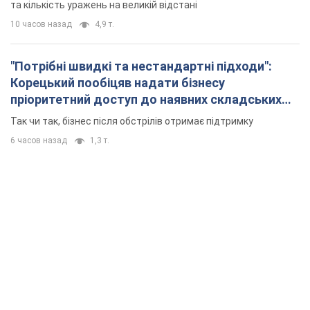
та кількість уражень на великій відстані
10 часов назад
4,9 т.
"Потрібні швидкі та нестандартні підходи":
Корецький пообіцяв надати бізнесу
пріоритетний доступ до наявних складських
приміщень
Так чи так, бізнес після обстрілів отримає підтримку
6 часов назад
1,3 т.