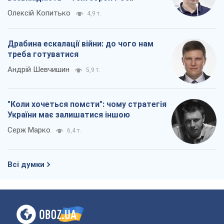
Олексій Копитько
4,9 т.
Драбина ескалації війни: до чого нам
треба готуватися
Андрій Шевчишин
5,9 т.
"Коли хочеться помсти": чому стратегія
України має залишатися іншою
Серж Марко
6,4 т.
Всі думки