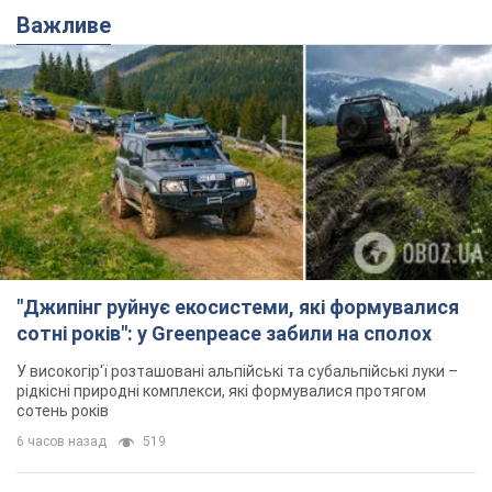
Важливе
"Джипінг руйнує екосистеми, які формувалися
сотні років": у Greenpeace забили на сполох
У високогір'ї розташовані альпійські та субальпійські луки –
рідкісні природні комплекси, які формувалися протягом
сотень років
6 часов назад
519