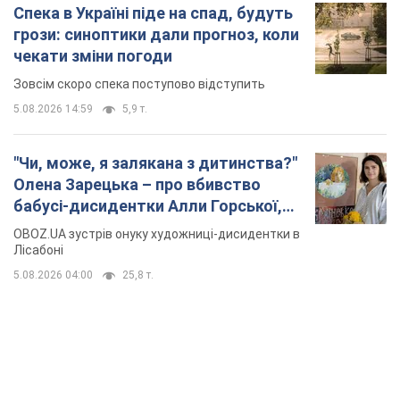
Спека в Україні піде на спад, будуть
грози: синоптики дали прогноз, коли
чекати зміни погоди
Зовсім скоро спека поступово відступить
5.08.2026 14:59
5,9 т.
"Чи, може, я залякана з дитинства?"
Олена Зарецька – про вбивство
бабусі-дисидентки Алли Горської,
критику Дмитра Стуса та втечу в
OBOZ.UA зустрів онуку художниці-дисидентки в
Португалію з 5 дітьми
Лісабоні
5.08.2026 04:00
25,8 т.