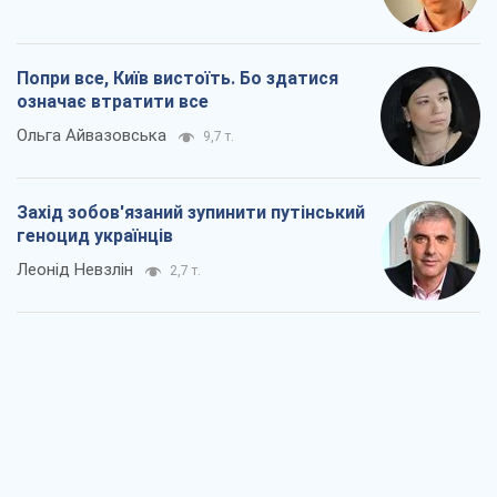
Попри все, Київ вистоїть. Бо здатися
означає втратити все
Ольга Айвазовська
9,7 т.
Захід зобов'язаний зупинити путінський
геноцид українців
Леонід Невзлін
2,7 т.