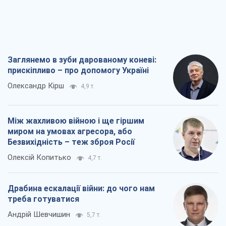
Заглянемо в зуби дарованому коневі:
прискіпливо – про допомогу Україні
Олександр Кірш
4,9 т.
Між жахливою війною і ще гіршим
миром на умовах агресора, або
Безвихідність – теж зброя Росії
Олексій Копитько
4,7 т.
Драбина ескалації війни: до чого нам
треба готуватися
Андрій Шевчишин
5,7 т.