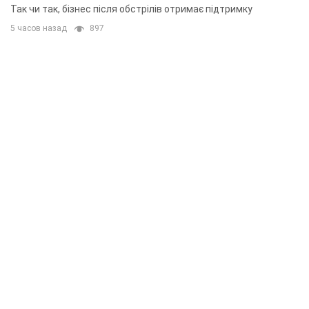
приміщень
Так чи так, бізнес після обстрілів отримає підтримку
5 часов назад
897