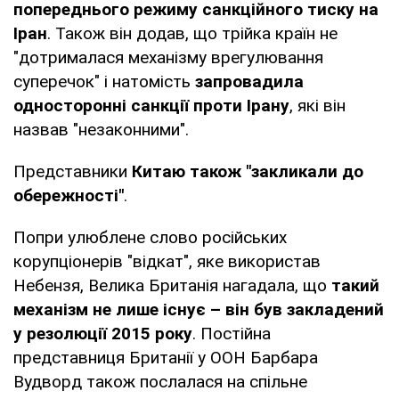
попереднього режиму санкційного тиску на
Іран
. Також він додав, що трійка країн не
"дотрималася механізму врегулювання
суперечок" і натомість
запровадила
односторонні санкції проти Ірану
, які він
назвав "незаконними".
Представники
Китаю також "закликали до
обережності"
.
Попри улюблене слово російських
корупціонерів "відкат", яке використав
Небензя, Велика Британія нагадала, що
такий
механізм не лише існує – він був закладений
у резолюції 2015 року
. Постійна
представниця Британії у ООН Барбара
Вудворд також послалася на спільне