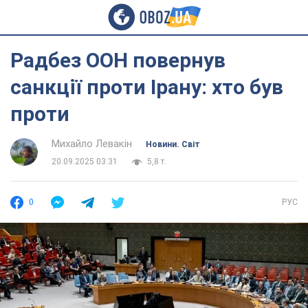
Радбез ООН повернув
санкції проти Ірану: хто був
проти
Михайло Левакін
Новини. Світ
20.09.2025 03:31
5,8 т.
0
РУС