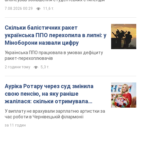
7.08.2026 00:29
11,6 т.
Скільки балістичних ракет
українська ППО перехопила в липні: у
Міноборони назвали цифру
Українська ППО працювала в умовах дефіциту
ракет-перехоплювачів
2 години тому
5,3 т.
Ауріка Ротару через суд змінила
свою пенсію, на яку раніше
жалілася: скільки отримувала
співачка
У виплату не врахували зарплатню артистки за
час роботи в Чернівецькій філармонії
за 11 годин