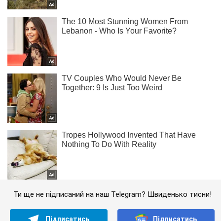
Ти ще не підписаний на наш Telegram? Швиденько тисни!
Підписатись
Підписатись