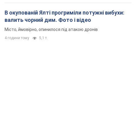
В окупованій Ялті прогриміли потужні вибухи:
валить чорний дим. Фото і відео
Місто, ймовірно, опинилося під атакою дронів
4 години тому
5,1 т.