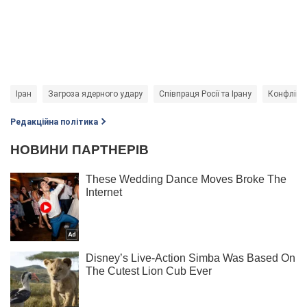
Іран
Загроза ядерного удару
Співпраця Росії та Ірану
Конфлікт 
Редакційна політика