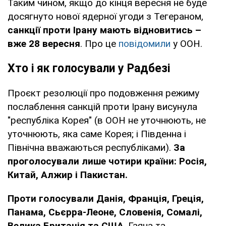
Таким чином, якщо до кінця вересня не буде
досягнуто нової ядерної угоди з Тегераном,
санкції проти Ірану мають відновитись –
вже 28 вересня
. Про це
повідомили
у ООН.
Хто і як голосували у Радбезі
Проєкт резолюції про подовження режиму
послаблення санкцій проти Ірану висунула
"республіка Корея" (в ООН не уточнюють, не
уточнюють, яка саме Корея; і Південна і
Північна вважаються республіками).
За
проголосували лише чотири країни: Росія,
Китай, Алжир і Пакистан.
Проти голосували Данія, Франція, Греція,
Панама, Сьєрра-Леоне, Словенія, Сомалі,
Велика Британія та США
. Гаяна та