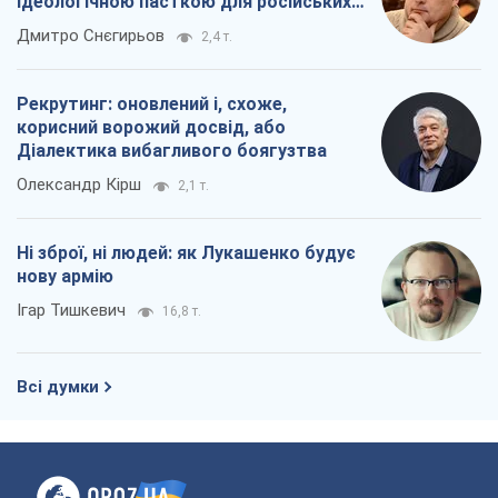
ідеологічною пасткою для російських
окупантів
Дмитро Снєгирьов
2,4 т.
Рекрутинг: оновлений і, схоже,
корисний ворожий досвід, або
Діалектика вибагливого боягузтва
Олександр Кірш
2,1 т.
Ні зброї, ні людей: як Лукашенко будує
нову армію
Ігар Тишкевич
16,8 т.
Всі думки