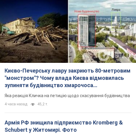
Києво-Печерську лавру закриють 80-метровим
"монстром"? Чому влада Києва відмовилась
зупиняти будівництво хмарочоса
"московського вірянина"
Яка реакція Кличка на петицію щодо скасування будівництва
4 часа назад
45,2 т.
Армія РФ знищила підприємство Kromberg &
Schubert у Житомирі. Фото