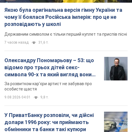
Якою була оригінальна версія гімну України та
чому її боялася Російська імперія: про це не
розповідають у школі
Державним символом є тільки перший куплет та приспів пісні
7 часов назад
31,6 т.
Олександру Пономарьову – 53: що
відомо про трьох дітей секс-
символа 90-х та який вигляд вони
мають
За розвитком кар'єри артист не забував про
особисте щастя
9.08.2026 04:01
9,8 т.
У ПриватБанку розповіли, чи дійсні
долари 1996 року: чи приймають
обмінники та банки такі купюри