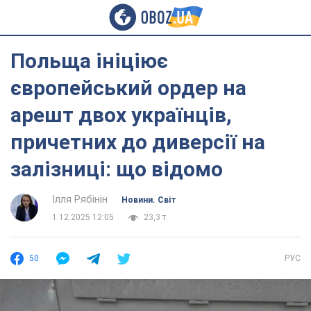
Польща ініціює
європейський ордер на
арешт двох українців,
причетних до диверсії на
залізниці: що відомо
Ілля Рябінін
Новини. Світ
1.12.2025 12:05
23,3 т.
50
РУС