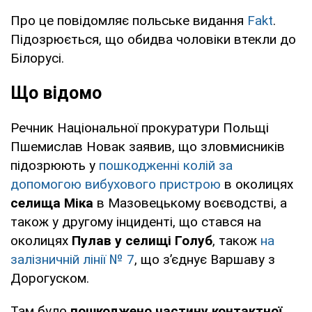
Про це повідомляє польське видання
Fakt
.
Підозрюється, що обидва чоловіки втекли до
Білорусі.
Що відомо
Речник Національної прокуратури Польщі
Пшемислав Новак заявив, що зловмисників
підозрюють у
пошкодженні колій за
допомогою вибухового пристрою
в околицях
селища Міка
в Мазовецькому воєводстві, а
також у другому інциденті, що стався на
околицях
Пулав у селищі Голуб
, також
на
залізничній лінії № 7
, що з’єднує Варшаву з
Дорогуском.
Там було
пошкоджено частину контактної