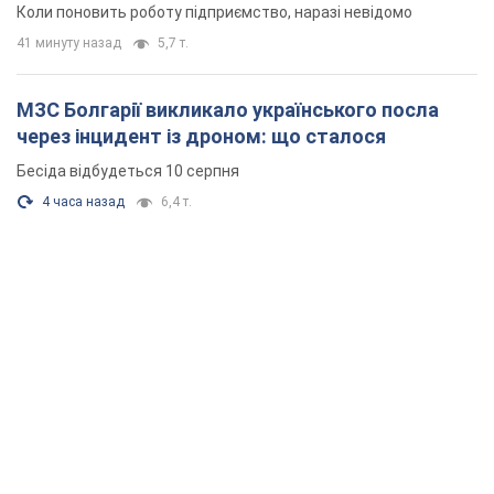
Коли поновить роботу підприємство, наразі невідомо
41 минуту назад
5,7 т.
МЗС Болгарії викликало українського посла
через інцидент із дроном: що сталося
Бесіда відбудеться 10 серпня
4 часа назад
6,4 т.